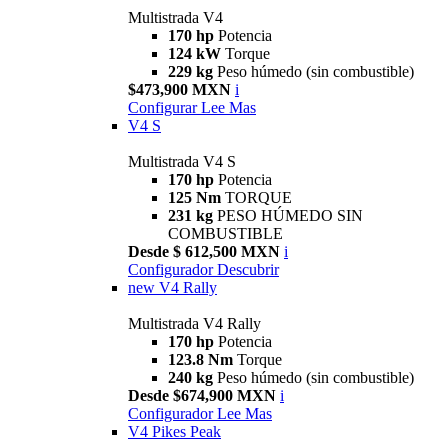
Multistrada V4
170 hp
Potencia
124 kW
Torque
229 kg
Peso húmedo (sin combustible)
$473,900 MXN
i
Configurar
Lee Mas
V4 S
Multistrada V4 S
170 hp
Potencia
125 Nm
TORQUE
231 kg
PESO HÚMEDO SIN
COMBUSTIBLE
Desde $ 612,500 MXN
i
Configurador
Descubrir
new
V4 Rally
Multistrada V4 Rally
170 hp
Potencia
123.8 Nm
Torque
240 kg
Peso húmedo (sin combustible)
Desde $674,900 MXN
i
Configurador
Lee Mas
V4 Pikes Peak