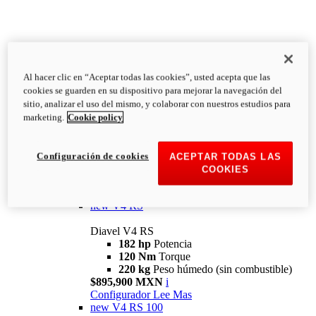
Al hacer clic en “Aceptar todas las cookies”, usted acepta que las
Diavel
cookies se guarden en su dispositivo para mejorar la navegación del
V4
sitio, analizar el uso del mismo, y colaborar con nuestros estudios para
Diavel V4
marketing.
Cookie policy
168 hp
Potencia
126 Nm
Torque
223 kg
PESO HÚMEDO SIN
Configuración de cookies
ACEPTAR TODAS LAS
COMBUSTIBLE
COOKIES
Desde $616,900 MXN
i
Configurador
Lee Mas
new
V4 RS
Diavel V4 RS
182 hp
Potencia
120 Nm
Torque
220 kg
Peso húmedo (sin combustible)
$895,900 MXN
i
Configurador
Lee Mas
new
V4 RS 100