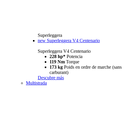
Superleggera
new
Superleggera V4 Centenario
Superleggera V4 Centenario
228 hp*
Potencia
119 Nm
Torque
173 kg
Poids en ordre de marche (sans
carburant)
Descubre más
Multistrada