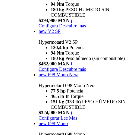
94 Nm
Torque
180 kg
PESO HÚMEDO SIN
COMBUSTIBLE
$394,900 MXN
i
Configura
Descubre más
new
V2 SP
Hypermotard V2 SP
120,4 hp
Potencia
94 Nm
Torque
180 kg
Peso húmedo (sin combustible)
$462,900 MXN
i
Configura
Descubre más
new
698 Mono Nera
Hypermotard 698 Mono Nera
77.5 hp
Potencia
46.5 lb-ft
Torque
151 kg (333 lb)
PESO HÚMEDO SIN
COMBUSTIBLE
$324,900 MXN
i
Configurar
Lee Mas
new
698 Mono
Hypermotard 698 Mono