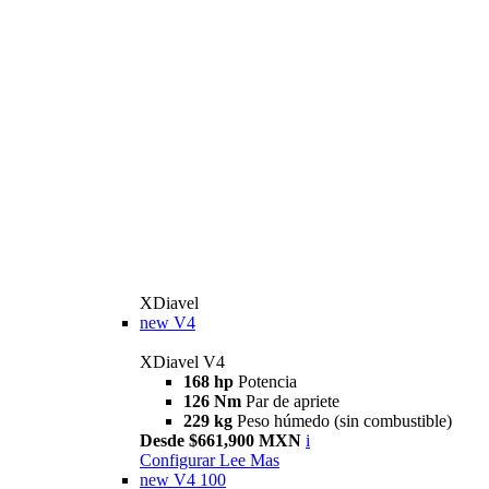
XDiavel
new
V4
XDiavel V4
168 hp
Potencia
126 Nm
Par de apriete
229 kg
Peso húmedo (sin combustible)
Desde $661,900 MXN
i
Configurar
Lee Mas
new
V4 100