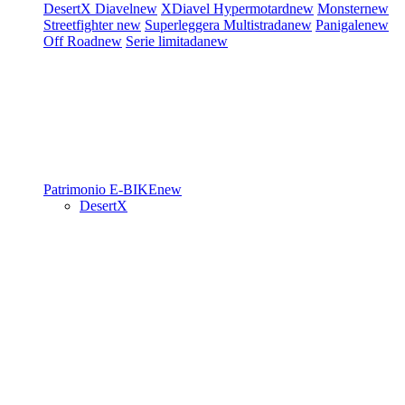
DesertX
Diavel
new
XDiavel
Hypermotard
new
Monster
new
Streetfighter
new
Superleggera
Multistrada
new
Panigale
new
Off Road
new
Serie limitada
new
Patrimonio
E-BIKE
new
DesertX