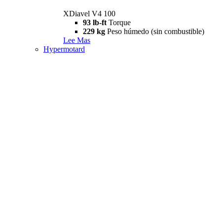
XDiavel V4 100
93 lb-ft
Torque
229 kg
Peso húmedo (sin combustible)
Lee Mas
Hypermotard