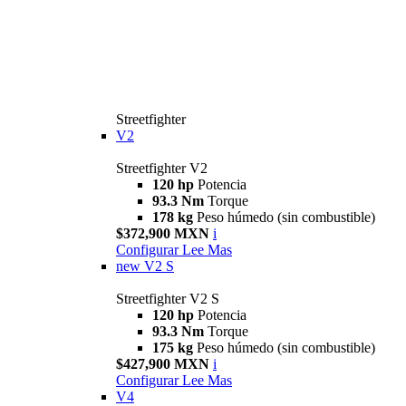
Streetfighter
V2
Streetfighter V2
120 hp
Potencia
93.3 Nm
Torque
178 kg
Peso húmedo (sin combustible)
$372,900 MXN
i
Configurar
Lee Mas
new
V2 S
Streetfighter V2 S
120 hp
Potencia
93.3 Nm
Torque
175 kg
Peso húmedo (sin combustible)
$427,900 MXN
i
Configurar
Lee Mas
V4