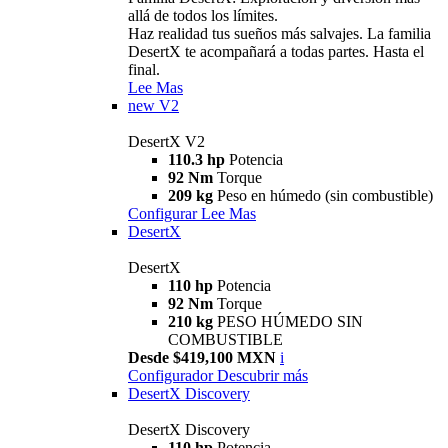
allá de todos los límites.
Haz realidad tus sueños más salvajes. La familia
DesertX te acompañará a todas partes. Hasta el
final.
Lee Mas
new
V2
DesertX V2
110.3 hp
Potencia
92 Nm
Torque
209 kg
Peso en húmedo (sin combustible)
Configurar
Lee Mas
DesertX
DesertX
110 hp
Potencia
92 Nm
Torque
210 kg
PESO HÚMEDO SIN
COMBUSTIBLE
Desde $419,100 MXN
i
Configurador
Descubrir más
DesertX Discovery
DesertX Discovery
110 hp
Potencia