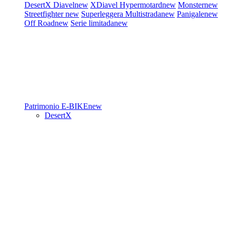
DesertX
Diavel
new
XDiavel
Hypermotard
new
Monster
new
Streetfighter
new
Superleggera
Multistrada
new
Panigale
new
Off Road
new
Serie limitada
new
Patrimonio
E-BIKE
new
DesertX