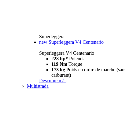
Superleggera
new
Superleggera V4 Centenario
Superleggera V4 Centenario
228 hp*
Potencia
119 Nm
Torque
173 kg
Poids en ordre de marche (sans
carburant)
Descubre más
Multistrada