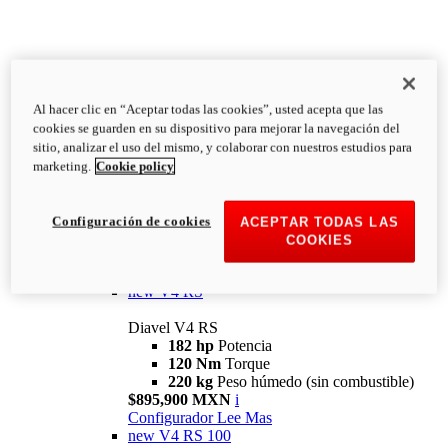
Al hacer clic en “Aceptar todas las cookies”, usted acepta que las
Diavel
cookies se guarden en su dispositivo para mejorar la navegación del
V4
sitio, analizar el uso del mismo, y colaborar con nuestros estudios para
Diavel V4
marketing.
Cookie policy
168 hp
Potencia
126 Nm
Torque
223 kg
PESO HÚMEDO SIN
Configuración de cookies
ACEPTAR TODAS LAS
COMBUSTIBLE
COOKIES
Desde $616,900 MXN
i
Configurador
Lee Mas
new
V4 RS
Diavel V4 RS
182 hp
Potencia
120 Nm
Torque
220 kg
Peso húmedo (sin combustible)
$895,900 MXN
i
Configurador
Lee Mas
new
V4 RS 100