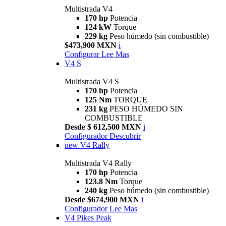
Multistrada V4
170 hp
Potencia
124 kW
Torque
229 kg
Peso húmedo (sin combustible)
$473,900 MXN
i
Configurar
Lee Mas
V4 S
Multistrada V4 S
170 hp
Potencia
125 Nm
TORQUE
231 kg
PESO HÚMEDO SIN
COMBUSTIBLE
Desde $ 612,500 MXN
i
Configurador
Descubrir
new
V4 Rally
Multistrada V4 Rally
170 hp
Potencia
123.8 Nm
Torque
240 kg
Peso húmedo (sin combustible)
Desde $674,900 MXN
i
Configurador
Lee Mas
V4 Pikes Peak