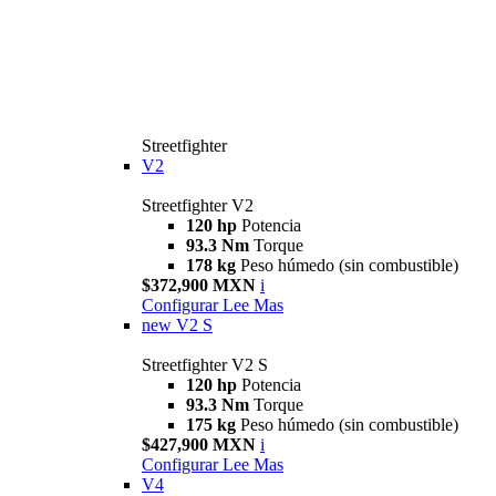
Streetfighter
V2
Streetfighter V2
120 hp
Potencia
93.3 Nm
Torque
178 kg
Peso húmedo (sin combustible)
$372,900 MXN
i
Configurar
Lee Mas
new
V2 S
Streetfighter V2 S
120 hp
Potencia
93.3 Nm
Torque
175 kg
Peso húmedo (sin combustible)
$427,900 MXN
i
Configurar
Lee Mas
V4