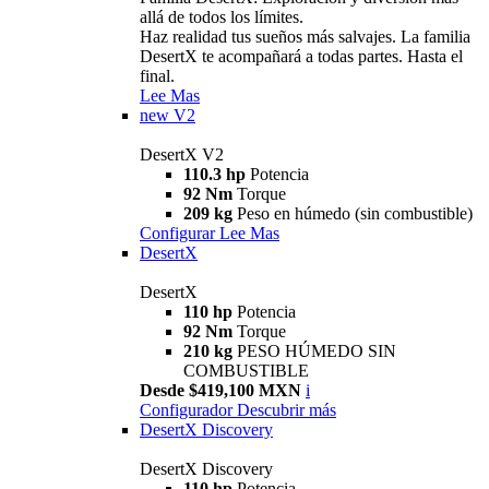
allá de todos los límites.
Haz realidad tus sueños más salvajes. La familia
DesertX te acompañará a todas partes. Hasta el
final.
Lee Mas
new
V2
DesertX V2
110.3 hp
Potencia
92 Nm
Torque
209 kg
Peso en húmedo (sin combustible)
Configurar
Lee Mas
DesertX
DesertX
110 hp
Potencia
92 Nm
Torque
210 kg
PESO HÚMEDO SIN
COMBUSTIBLE
Desde $419,100 MXN
i
Configurador
Descubrir más
DesertX Discovery
DesertX Discovery
110 hp
Potencia