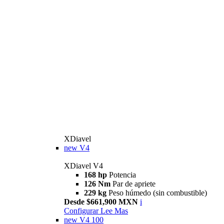
XDiavel
new
V4
XDiavel V4
168 hp
Potencia
126 Nm
Par de apriete
229 kg
Peso húmedo (sin combustible)
Desde $661,900 MXN
i
Configurar
Lee Mas
new
V4 100