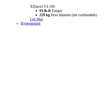
XDiavel V4 100
93 lb-ft
Torque
229 kg
Peso húmedo (sin combustible)
Lee Mas
Hypermotard