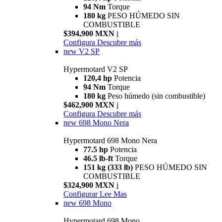
94 Nm
Torque
180 kg
PESO HÚMEDO SIN
COMBUSTIBLE
$394,900 MXN
i
Configura
Descubre más
new
V2 SP
Hypermotard V2 SP
120,4 hp
Potencia
94 Nm
Torque
180 kg
Peso húmedo (sin combustible)
$462,900 MXN
i
Configura
Descubre más
new
698 Mono Nera
Hypermotard 698 Mono Nera
77.5 hp
Potencia
46.5 lb-ft
Torque
151 kg (333 lb)
PESO HÚMEDO SIN
COMBUSTIBLE
$324,900 MXN
i
Configurar
Lee Mas
new
698 Mono
Hypermotard 698 Mono