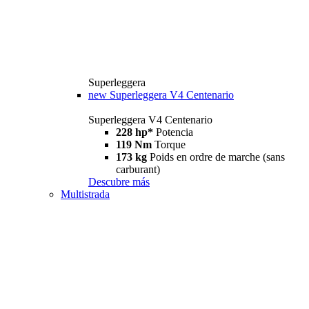
Superleggera
new
Superleggera V4 Centenario
Superleggera V4 Centenario
228 hp*
Potencia
119 Nm
Torque
173 kg
Poids en ordre de marche (sans
carburant)
Descubre más
Multistrada