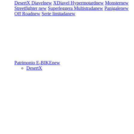
DesertX
Diavel
new
XDiavel
Hypermotard
new
Monster
new
Streetfighter
new
Superleggera
Multistrada
new
Panigale
new
Off Road
new
Serie limitada
new
Patrimonio
E-BIKE
new
DesertX