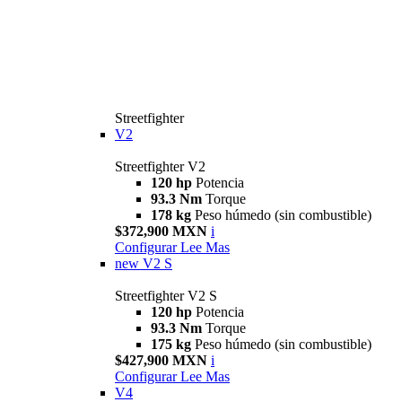
Streetfighter
V2
Streetfighter V2
120 hp
Potencia
93.3 Nm
Torque
178 kg
Peso húmedo (sin combustible)
$372,900 MXN
i
Configurar
Lee Mas
new
V2 S
Streetfighter V2 S
120 hp
Potencia
93.3 Nm
Torque
175 kg
Peso húmedo (sin combustible)
$427,900 MXN
i
Configurar
Lee Mas
V4