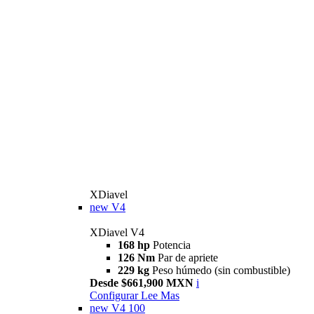
XDiavel
new
V4
XDiavel V4
168 hp
Potencia
126 Nm
Par de apriete
229 kg
Peso húmedo (sin combustible)
Desde $661,900 MXN
i
Configurar
Lee Mas
new
V4 100