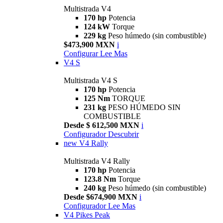
Multistrada V4
170 hp
Potencia
124 kW
Torque
229 kg
Peso húmedo (sin combustible)
$473,900 MXN
i
Configurar
Lee Mas
V4 S
Multistrada V4 S
170 hp
Potencia
125 Nm
TORQUE
231 kg
PESO HÚMEDO SIN
COMBUSTIBLE
Desde $ 612,500 MXN
i
Configurador
Descubrir
new
V4 Rally
Multistrada V4 Rally
170 hp
Potencia
123.8 Nm
Torque
240 kg
Peso húmedo (sin combustible)
Desde $674,900 MXN
i
Configurador
Lee Mas
V4 Pikes Peak