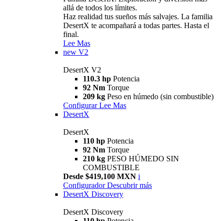
allá de todos los límites.
Haz realidad tus sueños más salvajes. La familia
DesertX te acompañará a todas partes. Hasta el
final.
Lee Mas
new
V2
DesertX V2
110.3 hp
Potencia
92 Nm
Torque
209 kg
Peso en húmedo (sin combustible)
Configurar
Lee Mas
DesertX
DesertX
110 hp
Potencia
92 Nm
Torque
210 kg
PESO HÚMEDO SIN
COMBUSTIBLE
Desde $419,100 MXN
i
Configurador
Descubrir más
DesertX Discovery
DesertX Discovery
110 hp
Potencia