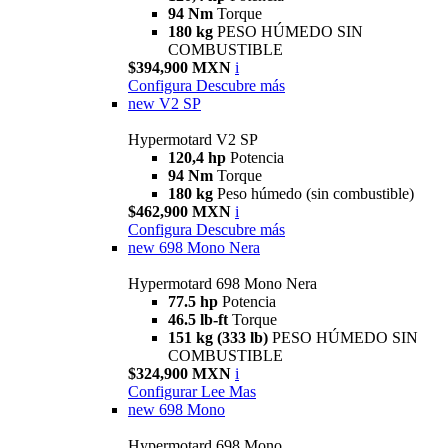
94 Nm
Torque
180 kg
PESO HÚMEDO SIN
COMBUSTIBLE
$394,900 MXN
i
Configura
Descubre más
new
V2 SP
Hypermotard V2 SP
120,4 hp
Potencia
94 Nm
Torque
180 kg
Peso húmedo (sin combustible)
$462,900 MXN
i
Configura
Descubre más
new
698 Mono Nera
Hypermotard 698 Mono Nera
77.5 hp
Potencia
46.5 lb-ft
Torque
151 kg (333 lb)
PESO HÚMEDO SIN
COMBUSTIBLE
$324,900 MXN
i
Configurar
Lee Mas
new
698 Mono
Hypermotard 698 Mono