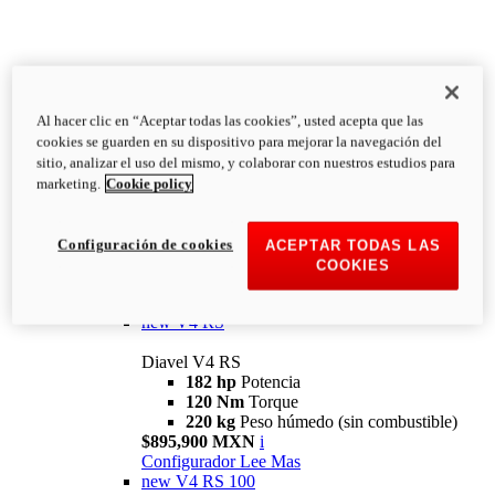
Al hacer clic en “Aceptar todas las cookies”, usted acepta que las
Diavel
cookies se guarden en su dispositivo para mejorar la navegación del
V4
sitio, analizar el uso del mismo, y colaborar con nuestros estudios para
Diavel V4
marketing.
Cookie policy
168 hp
Potencia
126 Nm
Torque
223 kg
PESO HÚMEDO SIN
Configuración de cookies
ACEPTAR TODAS LAS
COMBUSTIBLE
COOKIES
Desde $616,900 MXN
i
Configurador
Lee Mas
new
V4 RS
Diavel V4 RS
182 hp
Potencia
120 Nm
Torque
220 kg
Peso húmedo (sin combustible)
$895,900 MXN
i
Configurador
Lee Mas
new
V4 RS 100