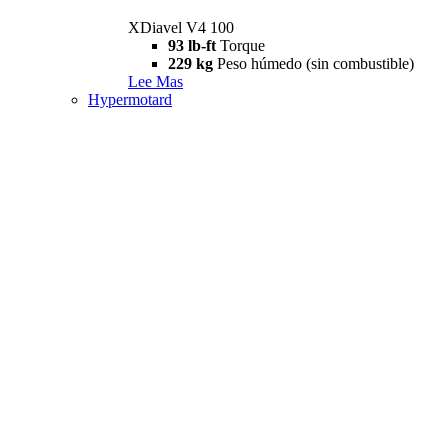
XDiavel V4 100
93 lb-ft
Torque
229 kg
Peso húmedo (sin combustible)
Lee Mas
Hypermotard