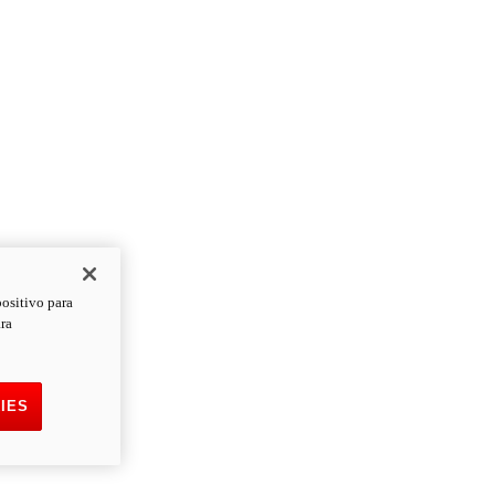
positivo para
ara
IES