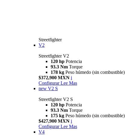
Streetfighter
V2
Streetfighter V2
120 hp
Potencia
93.3 Nm
Torque
178 kg
Peso húmedo (sin combustible)
$372,900 MXN
i
Configurar
Lee Mas
new
V2 S
Streetfighter V2 S
120 hp
Potencia
93.3 Nm
Torque
175 kg
Peso húmedo (sin combustible)
$427,900 MXN
i
Configurar
Lee Mas
V4