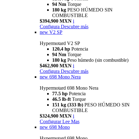
94 Nm
Torque
180 kg
PESO HÚMEDO SIN
COMBUSTIBLE
$394,900 MXN
i
Configura
Descubre más
new
V2 SP
Hypermotard V2 SP
120,4 hp
Potencia
94 Nm
Torque
180 kg
Peso húmedo (sin combustible)
$462,900 MXN
i
Configura
Descubre más
new
698 Mono Nera
Hypermotard 698 Mono Nera
77.5 hp
Potencia
46.5 lb-ft
Torque
151 kg (333 lb)
PESO HÚMEDO SIN
COMBUSTIBLE
$324,900 MXN
i
Configurar
Lee Mas
new
698 Mono
Hypermotard 698 Mono