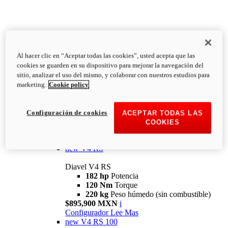
Al hacer clic en “Aceptar todas las cookies”, usted acepta que las
Diavel
cookies se guarden en su dispositivo para mejorar la navegación del
V4
sitio, analizar el uso del mismo, y colaborar con nuestros estudios para
Diavel V4
marketing.
Cookie policy
168 hp
Potencia
126 Nm
Torque
223 kg
PESO HÚMEDO SIN
Configuración de cookies
ACEPTAR TODAS LAS
COMBUSTIBLE
COOKIES
Desde $616,900 MXN
i
Configurador
Lee Mas
new
V4 RS
Diavel V4 RS
182 hp
Potencia
120 Nm
Torque
220 kg
Peso húmedo (sin combustible)
$895,900 MXN
i
Configurador
Lee Mas
new
V4 RS 100