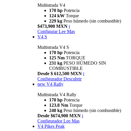
Multistrada V4
170 hp
Potencia
124 kW
Torque
229 kg
Peso húmedo (sin combustible)
$473,900 MXN
i
Configurar
Lee Mas
V4 S
Multistrada V4 S
170 hp
Potencia
125 Nm
TORQUE
231 kg
PESO HÚMEDO SIN
COMBUSTIBLE
Desde $ 612,500 MXN
i
Configurador
Descubrir
new
V4 Rally
Multistrada V4 Rally
170 hp
Potencia
123.8 Nm
Torque
240 kg
Peso húmedo (sin combustible)
Desde $674,900 MXN
i
Configurador
Lee Mas
V4 Pikes Peak