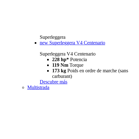
Superleggera
new
Superleggera V4 Centenario
Superleggera V4 Centenario
228 hp*
Potencia
119 Nm
Torque
173 kg
Poids en ordre de marche (sans
carburant)
Descubre más
Multistrada