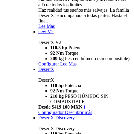
allá de todos los límites.
Haz realidad tus sueños más salvajes. La familia
DesertX te acompañará a todas partes. Hasta el
final.
Lee Mas
new
V2
DesertX V2
110.3 hp
Potencia
92 Nm
Torque
209 kg
Peso en húmedo (sin combustible)
Configurar
Lee Mas
DesertX
DesertX
110 hp
Potencia
92 Nm
Torque
210 kg
PESO HÚMEDO SIN
COMBUSTIBLE
Desde $419,100 MXN
i
Configurador
Descubrir más
DesertX Discovery
DesertX Discovery
110 hp
Potencia