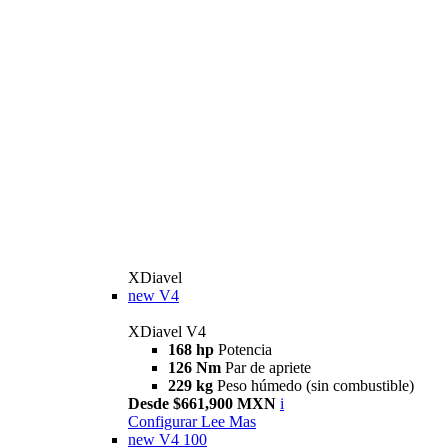
XDiavel
new
V4
XDiavel V4
168 hp
Potencia
126 Nm
Par de apriete
229 kg
Peso húmedo (sin combustible)
Desde $661,900 MXN
i
Configurar
Lee Mas
new
V4 100