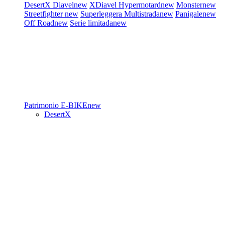
DesertX
Diavel
new
XDiavel
Hypermotard
new
Monster
new
Streetfighter
new
Superleggera
Multistrada
new
Panigale
new
Off Road
new
Serie limitada
new
Patrimonio
E-BIKE
new
DesertX