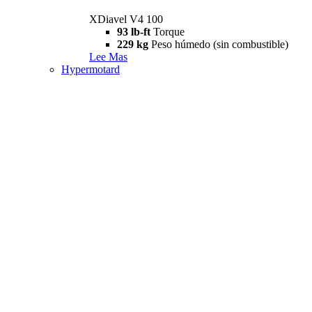
XDiavel V4 100
93 lb-ft
Torque
229 kg
Peso húmedo (sin combustible)
Lee Mas
Hypermotard