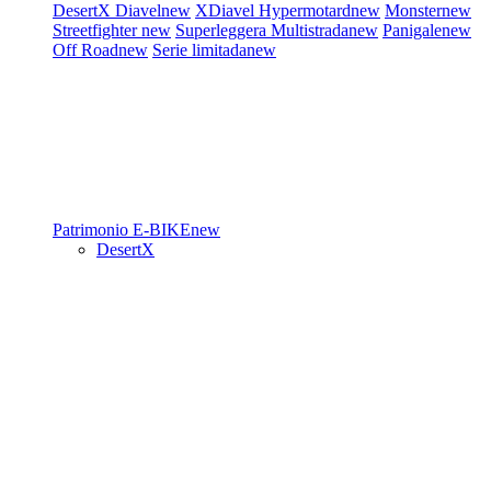
DesertX
Diavel
new
XDiavel
Hypermotard
new
Monster
new
Streetfighter
new
Superleggera
Multistrada
new
Panigale
new
Off Road
new
Serie limitada
new
Patrimonio
E-BIKE
new
DesertX