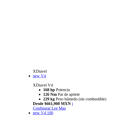
XDiavel
new
V4
XDiavel V4
168 hp
Potencia
126 Nm
Par de apriete
229 kg
Peso húmedo (sin combustible)
Desde $661,900 MXN
i
Configurar
Lee Mas
new
V4 100