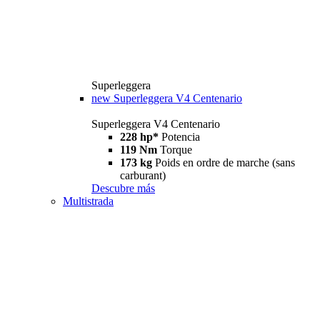
Superleggera
new
Superleggera V4 Centenario
Superleggera V4 Centenario
228 hp*
Potencia
119 Nm
Torque
173 kg
Poids en ordre de marche (sans
carburant)
Descubre más
Multistrada