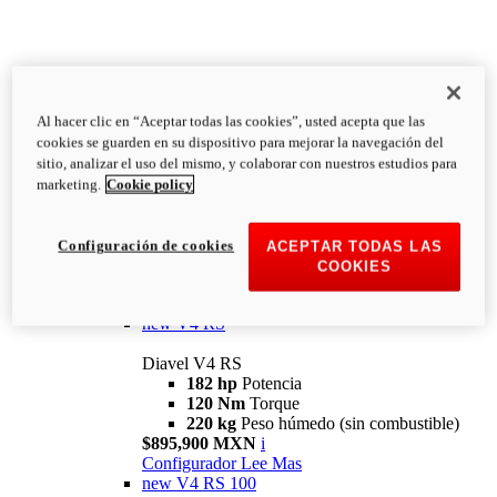
Al hacer clic en “Aceptar todas las cookies”, usted acepta que las
Diavel
cookies se guarden en su dispositivo para mejorar la navegación del
V4
sitio, analizar el uso del mismo, y colaborar con nuestros estudios para
Diavel V4
marketing.
Cookie policy
168 hp
Potencia
126 Nm
Torque
223 kg
PESO HÚMEDO SIN
Configuración de cookies
ACEPTAR TODAS LAS
COMBUSTIBLE
COOKIES
Desde $616,900 MXN
i
Configurador
Lee Mas
new
V4 RS
Diavel V4 RS
182 hp
Potencia
120 Nm
Torque
220 kg
Peso húmedo (sin combustible)
$895,900 MXN
i
Configurador
Lee Mas
new
V4 RS 100