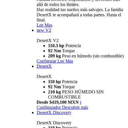
allá de todos los límites.
Haz realidad tus sueños más salvajes. La familia
DesertX te acompañará a todas partes. Hasta el
final.
Lee Mas
new
V2
DesertX V2
110.3 hp
Potencia
92 Nm
Torque
209 kg
Peso en húmedo (sin combustible)
Configurar
Lee Mas
DesertX
DesertX
110 hp
Potencia
92 Nm
Torque
210 kg
PESO HÚMEDO SIN
COMBUSTIBLE
Desde $419,100 MXN
i
Configurador
Descubrir más
DesertX Discovery
DesertX Discovery
110 hp
Potencia