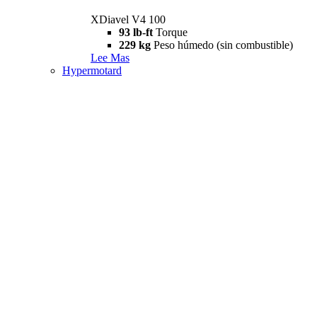
XDiavel V4 100
93 lb-ft
Torque
229 kg
Peso húmedo (sin combustible)
Lee Mas
Hypermotard