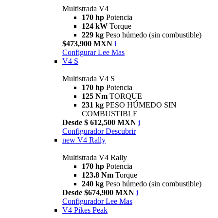
Multistrada V4
170 hp
Potencia
124 kW
Torque
229 kg
Peso húmedo (sin combustible)
$473,900 MXN
i
Configurar
Lee Mas
V4 S
Multistrada V4 S
170 hp
Potencia
125 Nm
TORQUE
231 kg
PESO HÚMEDO SIN
COMBUSTIBLE
Desde $ 612,500 MXN
i
Configurador
Descubrir
new
V4 Rally
Multistrada V4 Rally
170 hp
Potencia
123.8 Nm
Torque
240 kg
Peso húmedo (sin combustible)
Desde $674,900 MXN
i
Configurador
Lee Mas
V4 Pikes Peak