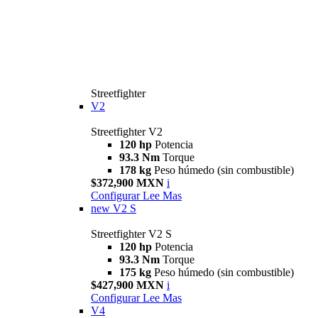
Streetfighter
V2
Streetfighter V2
120 hp
Potencia
93.3 Nm
Torque
178 kg
Peso húmedo (sin combustible)
$372,900 MXN
i
Configurar
Lee Mas
new
V2 S
Streetfighter V2 S
120 hp
Potencia
93.3 Nm
Torque
175 kg
Peso húmedo (sin combustible)
$427,900 MXN
i
Configurar
Lee Mas
V4