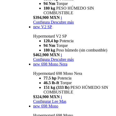
94 Nm
Torque
180 kg
PESO HÚMEDO SIN
COMBUSTIBLE
$394,900 MXN
i
Configura
Descubre más
new
V2 SP
Hypermotard V2 SP
120,4 hp
Potencia
94 Nm
Torque
180 kg
Peso húmedo (sin combustible)
$462,900 MXN
i
Configura
Descubre más
new
698 Mono Nera
Hypermotard 698 Mono Nera
77.5 hp
Potencia
46.5 lb-ft
Torque
151 kg (333 lb)
PESO HÚMEDO SIN
COMBUSTIBLE
$324,900 MXN
i
Configurar
Lee Mas
new
698 Mono
Hypermotard 698 Mono