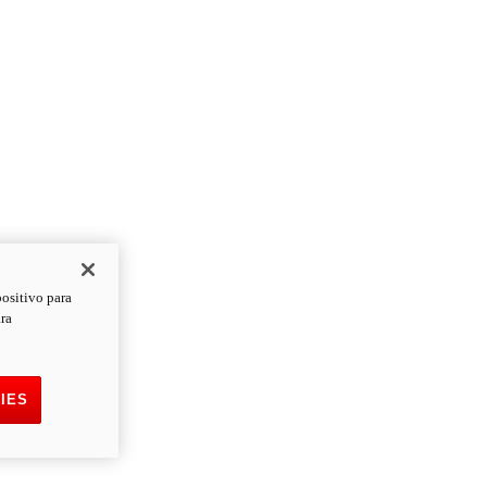
positivo para
ara
IES