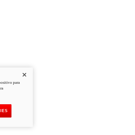
positivo para
ara
IES