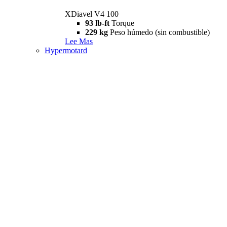
XDiavel V4 100
93 lb-ft
Torque
229 kg
Peso húmedo (sin combustible)
Lee Mas
Hypermotard