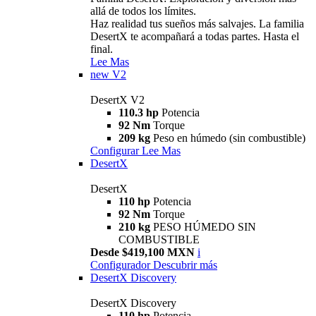
allá de todos los límites.
Haz realidad tus sueños más salvajes. La familia
DesertX te acompañará a todas partes. Hasta el
final.
Lee Mas
new
V2
DesertX V2
110.3 hp
Potencia
92 Nm
Torque
209 kg
Peso en húmedo (sin combustible)
Configurar
Lee Mas
DesertX
DesertX
110 hp
Potencia
92 Nm
Torque
210 kg
PESO HÚMEDO SIN
COMBUSTIBLE
Desde $419,100 MXN
i
Configurador
Descubrir más
DesertX Discovery
DesertX Discovery
110 hp
Potencia