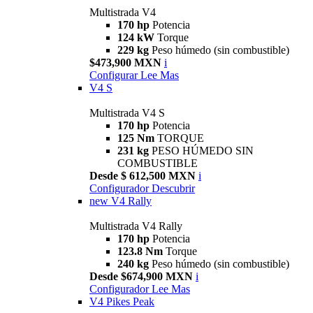
Multistrada V4
170 hp
Potencia
124 kW
Torque
229 kg
Peso húmedo (sin combustible)
$473,900 MXN
i
Configurar
Lee Mas
V4 S
Multistrada V4 S
170 hp
Potencia
125 Nm
TORQUE
231 kg
PESO HÚMEDO SIN
COMBUSTIBLE
Desde $ 612,500 MXN
i
Configurador
Descubrir
new
V4 Rally
Multistrada V4 Rally
170 hp
Potencia
123.8 Nm
Torque
240 kg
Peso húmedo (sin combustible)
Desde $674,900 MXN
i
Configurador
Lee Mas
V4 Pikes Peak