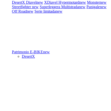
DesertX
Diavel
new
XDiavel
Hypermotard
new
Monster
new
Streetfighter
new
Superleggera
Multistrada
new
Panigale
new
Off Road
new
Serie limitada
new
Patrimonio
E-BIKE
new
DesertX