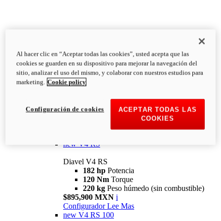
Al hacer clic en “Aceptar todas las cookies”, usted acepta que las
Diavel
cookies se guarden en su dispositivo para mejorar la navegación del
V4
sitio, analizar el uso del mismo, y colaborar con nuestros estudios para
Diavel V4
marketing.
Cookie policy
168 hp
Potencia
126 Nm
Torque
223 kg
PESO HÚMEDO SIN
Configuración de cookies
ACEPTAR TODAS LAS
COMBUSTIBLE
COOKIES
Desde $616,900 MXN
i
Configurador
Lee Mas
new
V4 RS
Diavel V4 RS
182 hp
Potencia
120 Nm
Torque
220 kg
Peso húmedo (sin combustible)
$895,900 MXN
i
Configurador
Lee Mas
new
V4 RS 100