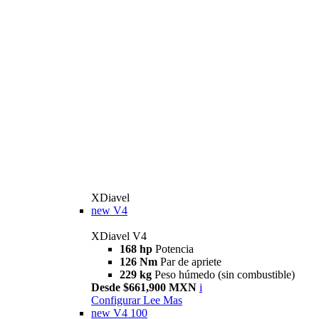
XDiavel
new
V4
XDiavel V4
168 hp
Potencia
126 Nm
Par de apriete
229 kg
Peso húmedo (sin combustible)
Desde $661,900 MXN
i
Configurar
Lee Mas
new
V4 100