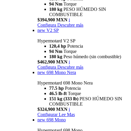
94 Nm
Torque
180 kg
PESO HÚMEDO SIN
COMBUSTIBLE
$394,900 MXN
i
Configura
Descubre más
new
V2 SP
Hypermotard V2 SP
120,4 hp
Potencia
94 Nm
Torque
180 kg
Peso húmedo (sin combustible)
$462,900 MXN
i
Configura
Descubre más
new
698 Mono Nera
Hypermotard 698 Mono Nera
77.5 hp
Potencia
46.5 lb-ft
Torque
151 kg (333 lb)
PESO HÚMEDO SIN
COMBUSTIBLE
$324,900 MXN
i
Configurar
Lee Mas
new
698 Mono
Hypermotard 698 Mono