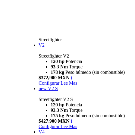
Streetfighter
V2
Streetfighter V2
120 hp
Potencia
93.3 Nm
Torque
178 kg
Peso húmedo (sin combustible)
$372,900 MXN
i
Configurar
Lee Mas
new
V2 S
Streetfighter V2 S
120 hp
Potencia
93.3 Nm
Torque
175 kg
Peso húmedo (sin combustible)
$427,900 MXN
i
Configurar
Lee Mas
V4