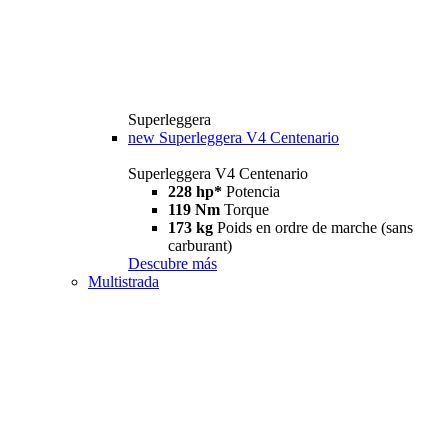
Superleggera
new
Superleggera V4 Centenario
Superleggera V4 Centenario
228 hp*
Potencia
119 Nm
Torque
173 kg
Poids en ordre de marche (sans
carburant)
Descubre más
Multistrada