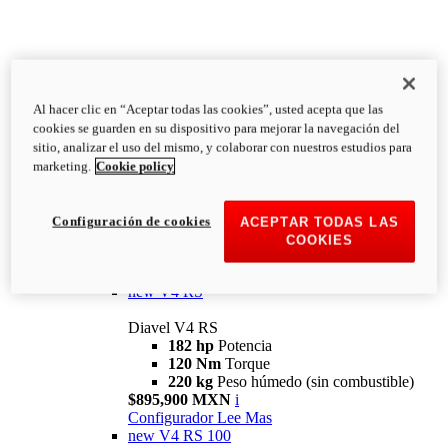
Al hacer clic en “Aceptar todas las cookies”, usted acepta que las
Diavel
cookies se guarden en su dispositivo para mejorar la navegación del
V4
sitio, analizar el uso del mismo, y colaborar con nuestros estudios para
Diavel V4
marketing.
Cookie policy
168 hp
Potencia
126 Nm
Torque
223 kg
PESO HÚMEDO SIN
Configuración de cookies
ACEPTAR TODAS LAS
COMBUSTIBLE
COOKIES
Desde $616,900 MXN
i
Configurador
Lee Mas
new
V4 RS
Diavel V4 RS
182 hp
Potencia
120 Nm
Torque
220 kg
Peso húmedo (sin combustible)
$895,900 MXN
i
Configurador
Lee Mas
new
V4 RS 100