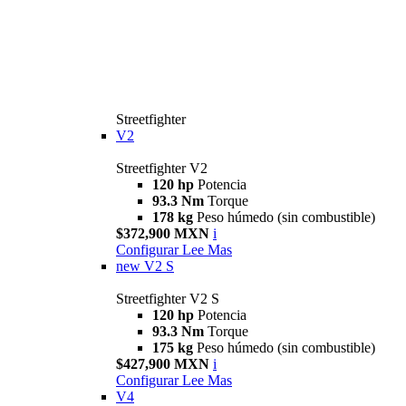
Streetfighter
V2
Streetfighter V2
120 hp
Potencia
93.3 Nm
Torque
178 kg
Peso húmedo (sin combustible)
$372,900 MXN
i
Configurar
Lee Mas
new
V2 S
Streetfighter V2 S
120 hp
Potencia
93.3 Nm
Torque
175 kg
Peso húmedo (sin combustible)
$427,900 MXN
i
Configurar
Lee Mas
V4