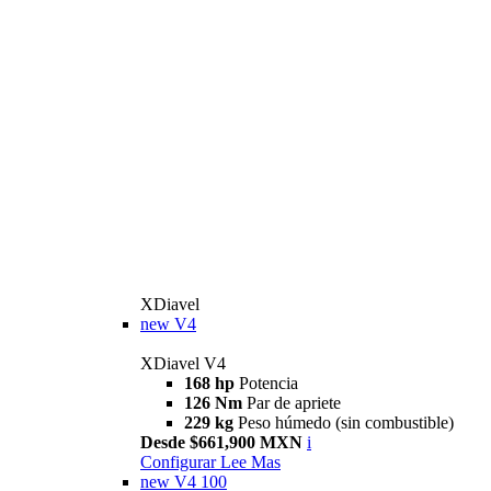
XDiavel
new
V4
XDiavel V4
168 hp
Potencia
126 Nm
Par de apriete
229 kg
Peso húmedo (sin combustible)
Desde $661,900 MXN
i
Configurar
Lee Mas
new
V4 100