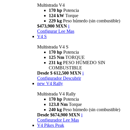
Multistrada V4
170 hp
Potencia
124 kW
Torque
229 kg
Peso húmedo (sin combustible)
$473,900 MXN
i
Configurar
Lee Mas
V4 S
Multistrada V4 S
170 hp
Potencia
125 Nm
TORQUE
231 kg
PESO HÚMEDO SIN
COMBUSTIBLE
Desde $ 612,500 MXN
i
Configurador
Descubrir
new
V4 Rally
Multistrada V4 Rally
170 hp
Potencia
123.8 Nm
Torque
240 kg
Peso húmedo (sin combustible)
Desde $674,900 MXN
i
Configurador
Lee Mas
V4 Pikes Peak