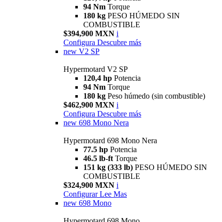
94 Nm
Torque
180 kg
PESO HÚMEDO SIN
COMBUSTIBLE
$394,900 MXN
i
Configura
Descubre más
new
V2 SP
Hypermotard V2 SP
120,4 hp
Potencia
94 Nm
Torque
180 kg
Peso húmedo (sin combustible)
$462,900 MXN
i
Configura
Descubre más
new
698 Mono Nera
Hypermotard 698 Mono Nera
77.5 hp
Potencia
46.5 lb-ft
Torque
151 kg (333 lb)
PESO HÚMEDO SIN
COMBUSTIBLE
$324,900 MXN
i
Configurar
Lee Mas
new
698 Mono
Hypermotard 698 Mono