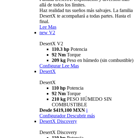
allá de todos los límites.
Haz realidad tus sueños más salvajes. La familia
DesertX te acompañará a todas partes. Hasta el
final.
Lee Mas
new
V2
DesertX V2
110.3 hp
Potencia
92 Nm
Torque
209 kg
Peso en húmedo (sin combustible)
Configurar
Lee Mas
DesertX
DesertX
110 hp
Potencia
92 Nm
Torque
210 kg
PESO HÚMEDO SIN
COMBUSTIBLE
Desde $419,100 MXN
i
Configurador
Descubrir más
DesertX Discovery
DesertX Discovery
110 hp
Potencia