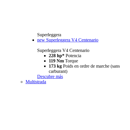
Superleggera
new
Superleggera V4 Centenario
Superleggera V4 Centenario
228 hp*
Potencia
119 Nm
Torque
173 kg
Poids en ordre de marche (sans
carburant)
Descubre más
Multistrada