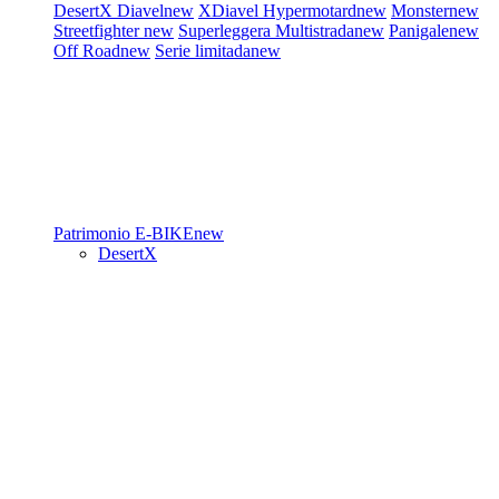
DesertX
Diavel
new
XDiavel
Hypermotard
new
Monster
new
Streetfighter
new
Superleggera
Multistrada
new
Panigale
new
Off Road
new
Serie limitada
new
Patrimonio
E-BIKE
new
DesertX