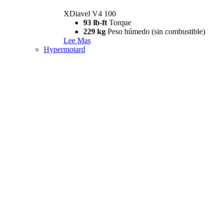
XDiavel V4 100
93 lb-ft
Torque
229 kg
Peso húmedo (sin combustible)
Lee Mas
Hypermotard