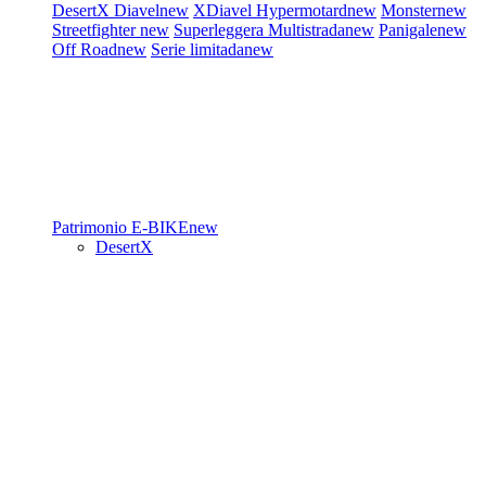
DesertX
Diavel
new
XDiavel
Hypermotard
new
Monster
new
Streetfighter
new
Superleggera
Multistrada
new
Panigale
new
Off Road
new
Serie limitada
new
Patrimonio
E-BIKE
new
DesertX