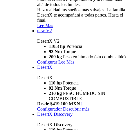
allá de todos los límites.
Haz realidad tus sueños más salvajes. La familia
DesertX te acompañará a todas partes. Hasta el
final.
Lee Mas
new
V2
DesertX V2
110.3 hp
Potencia
92 Nm
Torque
209 kg
Peso en húmedo (sin combustible)
Configurar
Lee Mas
DesertX
DesertX
110 hp
Potencia
92 Nm
Torque
210 kg
PESO HÚMEDO SIN
COMBUSTIBLE
Desde $419,100 MXN
i
Configurador
Descubrir más
DesertX Discovery
DesertX Discovery
110 hp
Potencia