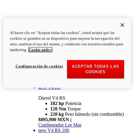
Al hacer clic en “Aceptar todas las cookies”, usted acepta que las
Diavel
cookies se guarden en su dispositivo para mejorar la navegación del
V4
sitio, analizar el uso del mismo, y colaborar con nuestros estudios para
Diavel V4
marketing.
Cookie policy
168 hp
Potencia
126 Nm
Torque
223 kg
PESO HÚMEDO SIN
Configuración de cookies
ACEPTAR TODAS LAS
COMBUSTIBLE
COOKIES
Desde $616,900 MXN
i
Configurador
Lee Mas
new
V4 RS
Diavel V4 RS
182 hp
Potencia
120 Nm
Torque
220 kg
Peso húmedo (sin combustible)
$895,900 MXN
i
Configurador
Lee Mas
new
V4 RS 100