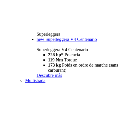
Superleggera
new
Superleggera V4 Centenario
Superleggera V4 Centenario
228 hp*
Potencia
119 Nm
Torque
173 kg
Poids en ordre de marche (sans
carburant)
Descubre más
Multistrada