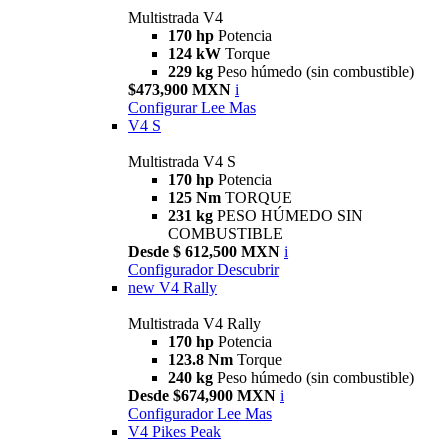
Multistrada V4
170 hp
Potencia
124 kW
Torque
229 kg
Peso húmedo (sin combustible)
$473,900 MXN
i
Configurar
Lee Mas
V4 S
Multistrada V4 S
170 hp
Potencia
125 Nm
TORQUE
231 kg
PESO HÚMEDO SIN
COMBUSTIBLE
Desde $ 612,500 MXN
i
Configurador
Descubrir
new
V4 Rally
Multistrada V4 Rally
170 hp
Potencia
123.8 Nm
Torque
240 kg
Peso húmedo (sin combustible)
Desde $674,900 MXN
i
Configurador
Lee Mas
V4 Pikes Peak