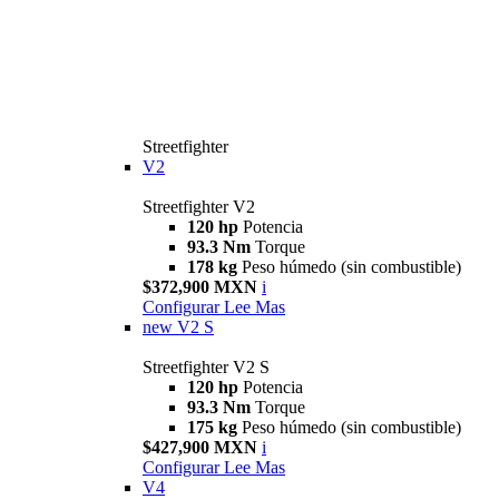
Streetfighter
V2
Streetfighter V2
120 hp
Potencia
93.3 Nm
Torque
178 kg
Peso húmedo (sin combustible)
$372,900 MXN
i
Configurar
Lee Mas
new
V2 S
Streetfighter V2 S
120 hp
Potencia
93.3 Nm
Torque
175 kg
Peso húmedo (sin combustible)
$427,900 MXN
i
Configurar
Lee Mas
V4