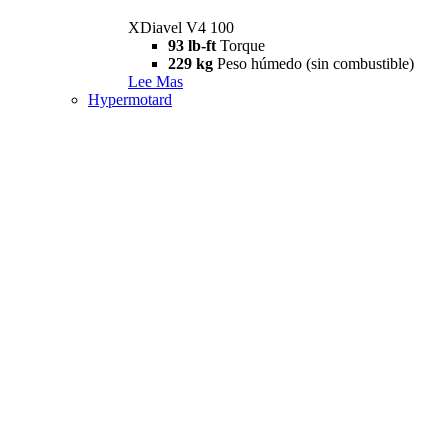
XDiavel V4 100
93 lb-ft
Torque
229 kg
Peso húmedo (sin combustible)
Lee Mas
Hypermotard