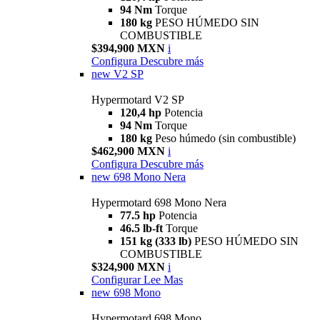
94 Nm
Torque
180 kg
PESO HÚMEDO SIN
COMBUSTIBLE
$394,900 MXN
i
Configura
Descubre más
new
V2 SP
Hypermotard V2 SP
120,4 hp
Potencia
94 Nm
Torque
180 kg
Peso húmedo (sin combustible)
$462,900 MXN
i
Configura
Descubre más
new
698 Mono Nera
Hypermotard 698 Mono Nera
77.5 hp
Potencia
46.5 lb-ft
Torque
151 kg (333 lb)
PESO HÚMEDO SIN
COMBUSTIBLE
$324,900 MXN
i
Configurar
Lee Mas
new
698 Mono
Hypermotard 698 Mono