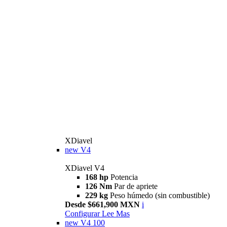
XDiavel
new
V4
XDiavel V4
168 hp
Potencia
126 Nm
Par de apriete
229 kg
Peso húmedo (sin combustible)
Desde $661,900 MXN
i
Configurar
Lee Mas
new
V4 100