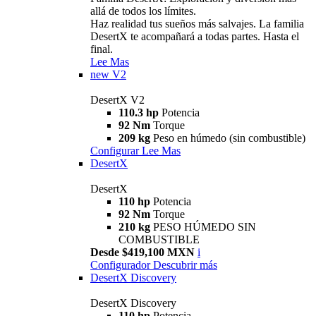
allá de todos los límites.
Haz realidad tus sueños más salvajes. La familia
DesertX te acompañará a todas partes. Hasta el
final.
Lee Mas
new
V2
DesertX V2
110.3 hp
Potencia
92 Nm
Torque
209 kg
Peso en húmedo (sin combustible)
Configurar
Lee Mas
DesertX
DesertX
110 hp
Potencia
92 Nm
Torque
210 kg
PESO HÚMEDO SIN
COMBUSTIBLE
Desde $419,100 MXN
i
Configurador
Descubrir más
DesertX Discovery
DesertX Discovery
110 hp
Potencia