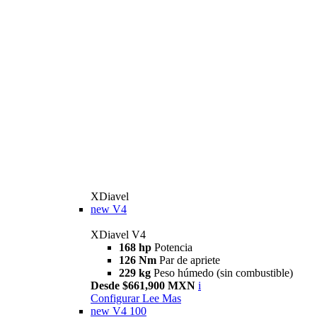
XDiavel
new
V4
XDiavel V4
168 hp
Potencia
126 Nm
Par de apriete
229 kg
Peso húmedo (sin combustible)
Desde $661,900 MXN
i
Configurar
Lee Mas
new
V4 100