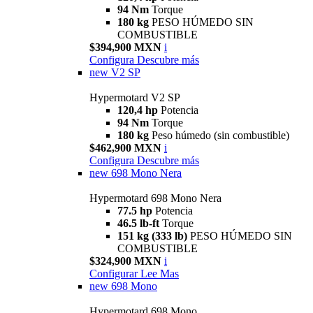
94 Nm
Torque
180 kg
PESO HÚMEDO SIN
COMBUSTIBLE
$394,900 MXN
i
Configura
Descubre más
new
V2 SP
Hypermotard V2 SP
120,4 hp
Potencia
94 Nm
Torque
180 kg
Peso húmedo (sin combustible)
$462,900 MXN
i
Configura
Descubre más
new
698 Mono Nera
Hypermotard 698 Mono Nera
77.5 hp
Potencia
46.5 lb-ft
Torque
151 kg (333 lb)
PESO HÚMEDO SIN
COMBUSTIBLE
$324,900 MXN
i
Configurar
Lee Mas
new
698 Mono
Hypermotard 698 Mono