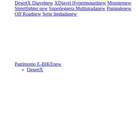
DesertX
Diavel
new
XDiavel
Hypermotard
new
Monster
new
Streetfighter
new
Superleggera
Multistrada
new
Panigale
new
Off Road
new
Serie limitada
new
Patrimonio
E-BIKE
new
DesertX