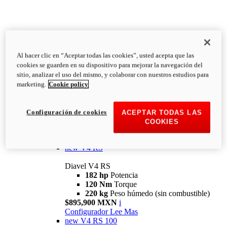
Al hacer clic en “Aceptar todas las cookies”, usted acepta que las
Diavel
cookies se guarden en su dispositivo para mejorar la navegación del
V4
sitio, analizar el uso del mismo, y colaborar con nuestros estudios para
Diavel V4
marketing.
Cookie policy
168 hp
Potencia
126 Nm
Torque
223 kg
PESO HÚMEDO SIN
Configuración de cookies
ACEPTAR TODAS LAS
COMBUSTIBLE
COOKIES
Desde $616,900 MXN
i
Configurador
Lee Mas
new
V4 RS
Diavel V4 RS
182 hp
Potencia
120 Nm
Torque
220 kg
Peso húmedo (sin combustible)
$895,900 MXN
i
Configurador
Lee Mas
new
V4 RS 100