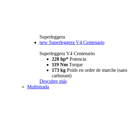
Superleggera
new
Superleggera V4 Centenario
Superleggera V4 Centenario
228 hp*
Potencia
119 Nm
Torque
173 kg
Poids en ordre de marche (sans
carburant)
Descubre más
Multistrada