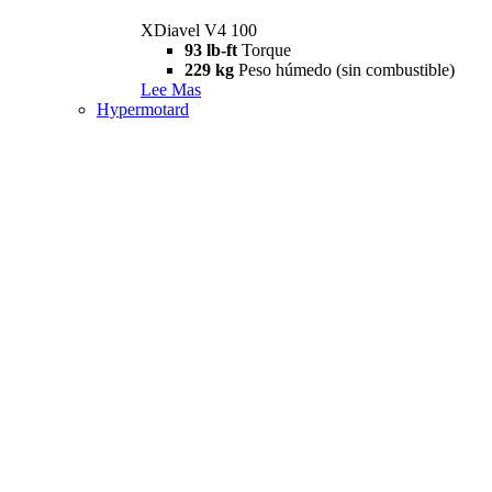
XDiavel V4 100
93 lb-ft
Torque
229 kg
Peso húmedo (sin combustible)
Lee Mas
Hypermotard