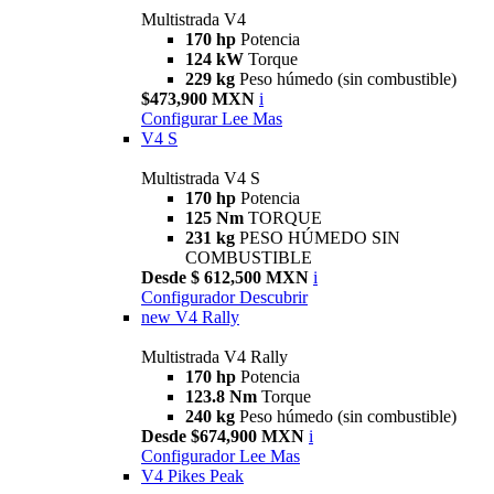
Multistrada V4
170 hp
Potencia
124 kW
Torque
229 kg
Peso húmedo (sin combustible)
$473,900 MXN
i
Configurar
Lee Mas
V4 S
Multistrada V4 S
170 hp
Potencia
125 Nm
TORQUE
231 kg
PESO HÚMEDO SIN
COMBUSTIBLE
Desde $ 612,500 MXN
i
Configurador
Descubrir
new
V4 Rally
Multistrada V4 Rally
170 hp
Potencia
123.8 Nm
Torque
240 kg
Peso húmedo (sin combustible)
Desde $674,900 MXN
i
Configurador
Lee Mas
V4 Pikes Peak