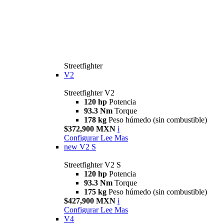
Streetfighter
V2
Streetfighter V2
120 hp
Potencia
93.3 Nm
Torque
178 kg
Peso húmedo (sin combustible)
$372,900 MXN
i
Configurar
Lee Mas
new
V2 S
Streetfighter V2 S
120 hp
Potencia
93.3 Nm
Torque
175 kg
Peso húmedo (sin combustible)
$427,900 MXN
i
Configurar
Lee Mas
V4