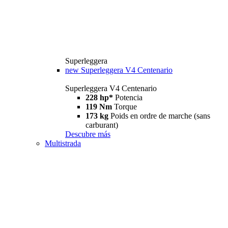
Superleggera
new
Superleggera V4 Centenario
Superleggera V4 Centenario
228 hp*
Potencia
119 Nm
Torque
173 kg
Poids en ordre de marche (sans
carburant)
Descubre más
Multistrada