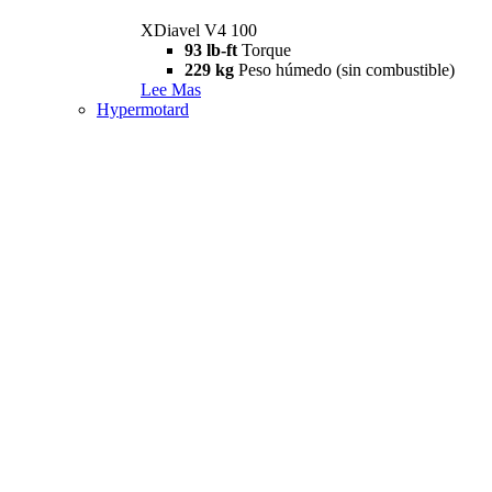
XDiavel V4 100
93 lb-ft
Torque
229 kg
Peso húmedo (sin combustible)
Lee Mas
Hypermotard