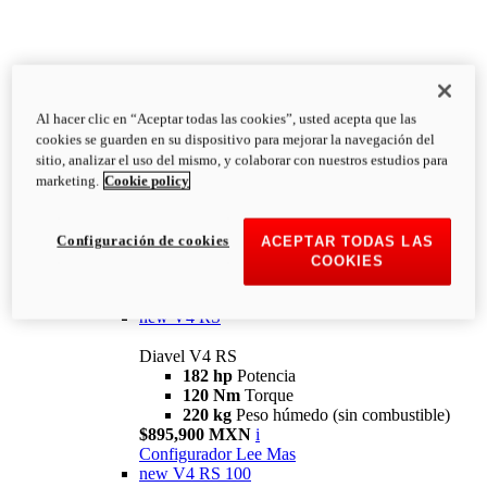
Al hacer clic en “Aceptar todas las cookies”, usted acepta que las
Diavel
cookies se guarden en su dispositivo para mejorar la navegación del
V4
sitio, analizar el uso del mismo, y colaborar con nuestros estudios para
Diavel V4
marketing.
Cookie policy
168 hp
Potencia
126 Nm
Torque
223 kg
PESO HÚMEDO SIN
Configuración de cookies
ACEPTAR TODAS LAS
COMBUSTIBLE
COOKIES
Desde $616,900 MXN
i
Configurador
Lee Mas
new
V4 RS
Diavel V4 RS
182 hp
Potencia
120 Nm
Torque
220 kg
Peso húmedo (sin combustible)
$895,900 MXN
i
Configurador
Lee Mas
new
V4 RS 100