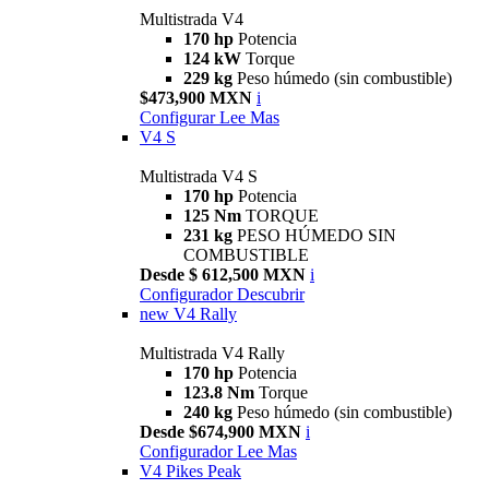
Multistrada V4
170 hp
Potencia
124 kW
Torque
229 kg
Peso húmedo (sin combustible)
$473,900 MXN
i
Configurar
Lee Mas
V4 S
Multistrada V4 S
170 hp
Potencia
125 Nm
TORQUE
231 kg
PESO HÚMEDO SIN
COMBUSTIBLE
Desde $ 612,500 MXN
i
Configurador
Descubrir
new
V4 Rally
Multistrada V4 Rally
170 hp
Potencia
123.8 Nm
Torque
240 kg
Peso húmedo (sin combustible)
Desde $674,900 MXN
i
Configurador
Lee Mas
V4 Pikes Peak