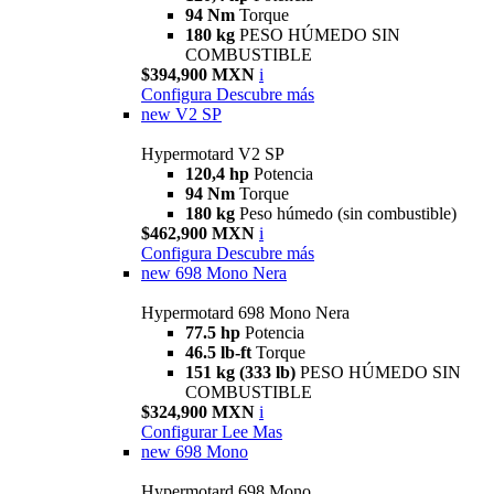
94 Nm
Torque
180 kg
PESO HÚMEDO SIN
COMBUSTIBLE
$394,900 MXN
i
Configura
Descubre más
new
V2 SP
Hypermotard V2 SP
120,4 hp
Potencia
94 Nm
Torque
180 kg
Peso húmedo (sin combustible)
$462,900 MXN
i
Configura
Descubre más
new
698 Mono Nera
Hypermotard 698 Mono Nera
77.5 hp
Potencia
46.5 lb-ft
Torque
151 kg (333 lb)
PESO HÚMEDO SIN
COMBUSTIBLE
$324,900 MXN
i
Configurar
Lee Mas
new
698 Mono
Hypermotard 698 Mono