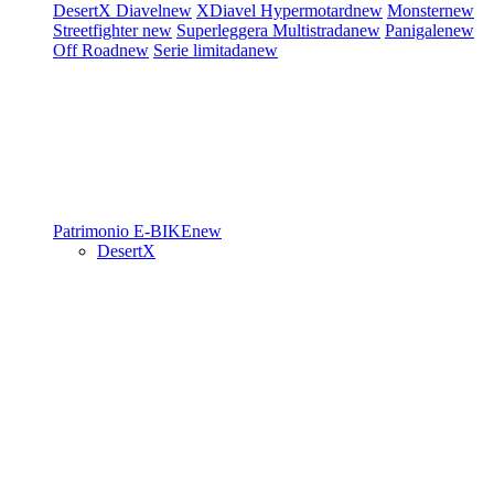
DesertX
Diavel
new
XDiavel
Hypermotard
new
Monster
new
Streetfighter
new
Superleggera
Multistrada
new
Panigale
new
Off Road
new
Serie limitada
new
Patrimonio
E-BIKE
new
DesertX