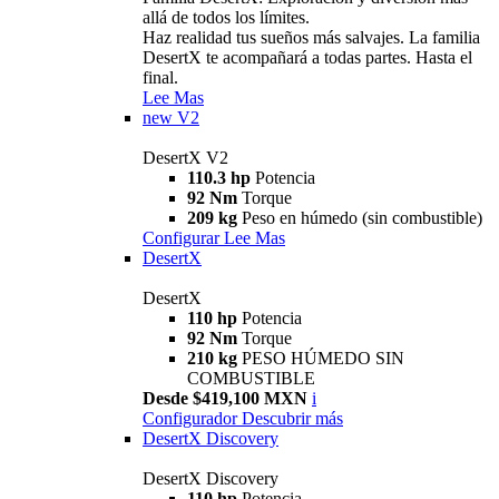
allá de todos los límites.
Haz realidad tus sueños más salvajes. La familia
DesertX te acompañará a todas partes. Hasta el
final.
Lee Mas
new
V2
DesertX V2
110.3 hp
Potencia
92 Nm
Torque
209 kg
Peso en húmedo (sin combustible)
Configurar
Lee Mas
DesertX
DesertX
110 hp
Potencia
92 Nm
Torque
210 kg
PESO HÚMEDO SIN
COMBUSTIBLE
Desde $419,100 MXN
i
Configurador
Descubrir más
DesertX Discovery
DesertX Discovery
110 hp
Potencia