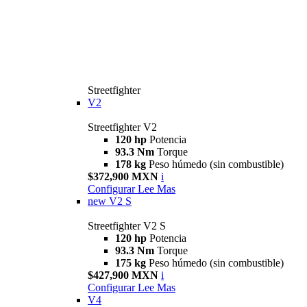
Streetfighter
V2
Streetfighter V2
120 hp
Potencia
93.3 Nm
Torque
178 kg
Peso húmedo (sin combustible)
$372,900 MXN
i
Configurar
Lee Mas
new
V2 S
Streetfighter V2 S
120 hp
Potencia
93.3 Nm
Torque
175 kg
Peso húmedo (sin combustible)
$427,900 MXN
i
Configurar
Lee Mas
V4