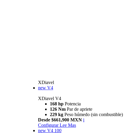
XDiavel
new
V4
XDiavel V4
168 hp
Potencia
126 Nm
Par de apriete
229 kg
Peso húmedo (sin combustible)
Desde $661,900 MXN
i
Configurar
Lee Mas
new
V4 100