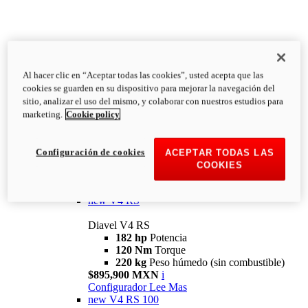
Al hacer clic en “Aceptar todas las cookies”, usted acepta que las
Diavel
cookies se guarden en su dispositivo para mejorar la navegación del
V4
sitio, analizar el uso del mismo, y colaborar con nuestros estudios para
Diavel V4
marketing.
Cookie policy
168 hp
Potencia
126 Nm
Torque
223 kg
PESO HÚMEDO SIN
Configuración de cookies
ACEPTAR TODAS LAS
COMBUSTIBLE
COOKIES
Desde $616,900 MXN
i
Configurador
Lee Mas
new
V4 RS
Diavel V4 RS
182 hp
Potencia
120 Nm
Torque
220 kg
Peso húmedo (sin combustible)
$895,900 MXN
i
Configurador
Lee Mas
new
V4 RS 100