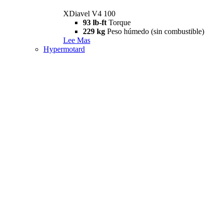
XDiavel V4 100
93 lb-ft
Torque
229 kg
Peso húmedo (sin combustible)
Lee Mas
Hypermotard