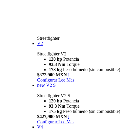
Streetfighter
V2
Streetfighter V2
120 hp
Potencia
93.3 Nm
Torque
178 kg
Peso húmedo (sin combustible)
$372,900 MXN
i
Configurar
Lee Mas
new
V2 S
Streetfighter V2 S
120 hp
Potencia
93.3 Nm
Torque
175 kg
Peso húmedo (sin combustible)
$427,900 MXN
i
Configurar
Lee Mas
V4