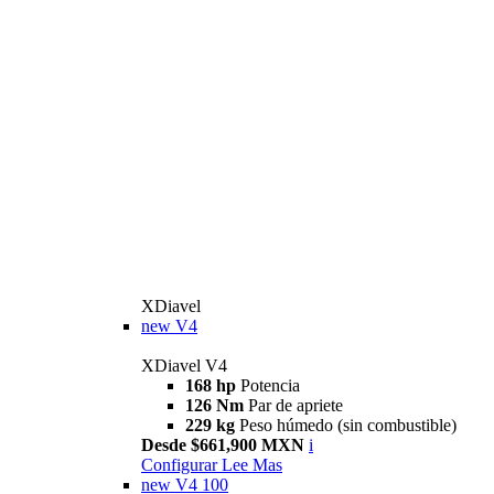
XDiavel
new
V4
XDiavel V4
168 hp
Potencia
126 Nm
Par de apriete
229 kg
Peso húmedo (sin combustible)
Desde $661,900 MXN
i
Configurar
Lee Mas
new
V4 100