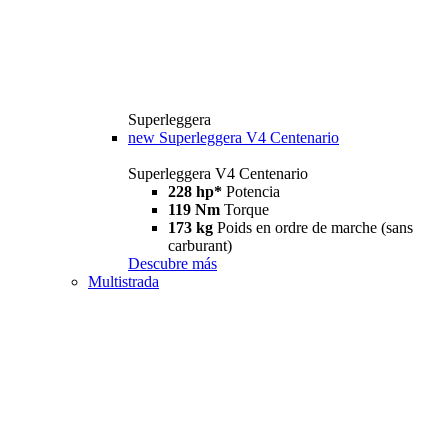
Superleggera
new
Superleggera V4 Centenario
Superleggera V4 Centenario
228 hp*
Potencia
119 Nm
Torque
173 kg
Poids en ordre de marche (sans
carburant)
Descubre más
Multistrada