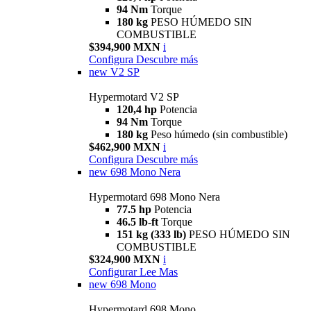
94 Nm
Torque
180 kg
PESO HÚMEDO SIN
COMBUSTIBLE
$394,900 MXN
i
Configura
Descubre más
new
V2 SP
Hypermotard V2 SP
120,4 hp
Potencia
94 Nm
Torque
180 kg
Peso húmedo (sin combustible)
$462,900 MXN
i
Configura
Descubre más
new
698 Mono Nera
Hypermotard 698 Mono Nera
77.5 hp
Potencia
46.5 lb-ft
Torque
151 kg (333 lb)
PESO HÚMEDO SIN
COMBUSTIBLE
$324,900 MXN
i
Configurar
Lee Mas
new
698 Mono
Hypermotard 698 Mono