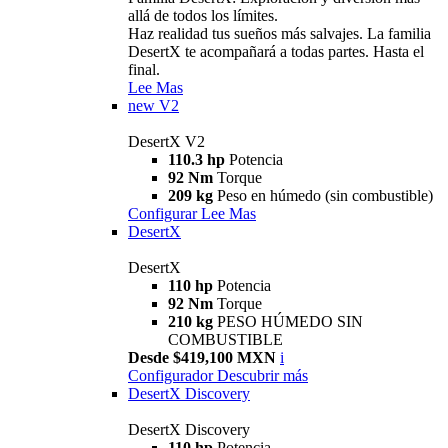
allá de todos los límites.
Haz realidad tus sueños más salvajes. La familia
DesertX te acompañará a todas partes. Hasta el
final.
Lee Mas
new
V2
DesertX V2
110.3 hp
Potencia
92 Nm
Torque
209 kg
Peso en húmedo (sin combustible)
Configurar
Lee Mas
DesertX
DesertX
110 hp
Potencia
92 Nm
Torque
210 kg
PESO HÚMEDO SIN
COMBUSTIBLE
Desde $419,100 MXN
i
Configurador
Descubrir más
DesertX Discovery
DesertX Discovery
110 hp
Potencia