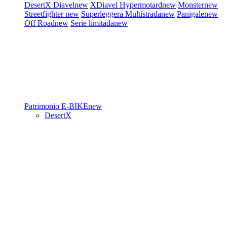
DesertX
Diavel
new
XDiavel
Hypermotard
new
Monster
new
Streetfighter
new
Superleggera
Multistrada
new
Panigale
new
Off Road
new
Serie limitada
new
Patrimonio
E-BIKE
new
DesertX