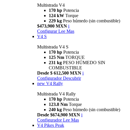
Multistrada V4
170 hp
Potencia
124 kW
Torque
229 kg
Peso húmedo (sin combustible)
$473,900 MXN
i
Configurar
Lee Mas
V4 S
Multistrada V4 S
170 hp
Potencia
125 Nm
TORQUE
231 kg
PESO HÚMEDO SIN
COMBUSTIBLE
Desde $ 612,500 MXN
i
Configurador
Descubrir
new
V4 Rally
Multistrada V4 Rally
170 hp
Potencia
123.8 Nm
Torque
240 kg
Peso húmedo (sin combustible)
Desde $674,900 MXN
i
Configurador
Lee Mas
V4 Pikes Peak