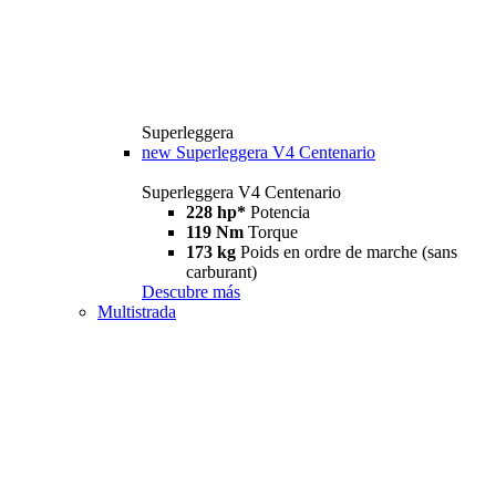
Superleggera
new
Superleggera V4 Centenario
Superleggera V4 Centenario
228 hp*
Potencia
119 Nm
Torque
173 kg
Poids en ordre de marche (sans
carburant)
Descubre más
Multistrada