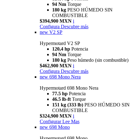
94 Nm
Torque
180 kg
PESO HÚMEDO SIN
COMBUSTIBLE
$394,900 MXN
i
Configura
Descubre más
new
V2 SP
Hypermotard V2 SP
120,4 hp
Potencia
94 Nm
Torque
180 kg
Peso húmedo (sin combustible)
$462,900 MXN
i
Configura
Descubre más
new
698 Mono Nera
Hypermotard 698 Mono Nera
77.5 hp
Potencia
46.5 lb-ft
Torque
151 kg (333 lb)
PESO HÚMEDO SIN
COMBUSTIBLE
$324,900 MXN
i
Configurar
Lee Mas
new
698 Mono
Hypermotard 698 Mono