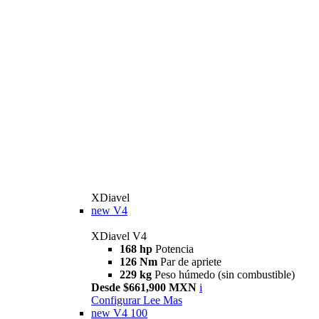
XDiavel
new
V4
XDiavel V4
168 hp
Potencia
126 Nm
Par de apriete
229 kg
Peso húmedo (sin combustible)
Desde $661,900 MXN
i
Configurar
Lee Mas
new
V4 100