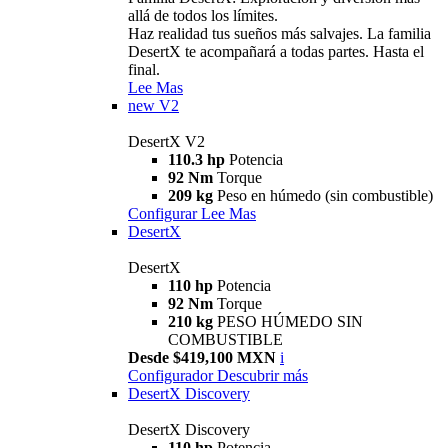
allá de todos los límites.
Haz realidad tus sueños más salvajes. La familia
DesertX te acompañará a todas partes. Hasta el
final.
Lee Mas
new
V2
DesertX V2
110.3 hp
Potencia
92 Nm
Torque
209 kg
Peso en húmedo (sin combustible)
Configurar
Lee Mas
DesertX
DesertX
110 hp
Potencia
92 Nm
Torque
210 kg
PESO HÚMEDO SIN
COMBUSTIBLE
Desde $419,100 MXN
i
Configurador
Descubrir más
DesertX Discovery
DesertX Discovery
110 hp
Potencia