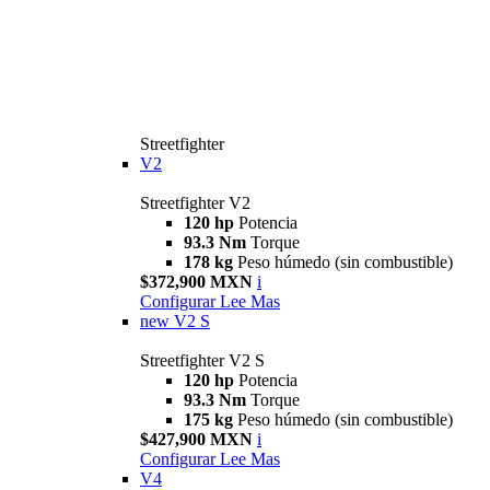
Streetfighter
V2
Streetfighter V2
120 hp
Potencia
93.3 Nm
Torque
178 kg
Peso húmedo (sin combustible)
$372,900 MXN
i
Configurar
Lee Mas
new
V2 S
Streetfighter V2 S
120 hp
Potencia
93.3 Nm
Torque
175 kg
Peso húmedo (sin combustible)
$427,900 MXN
i
Configurar
Lee Mas
V4