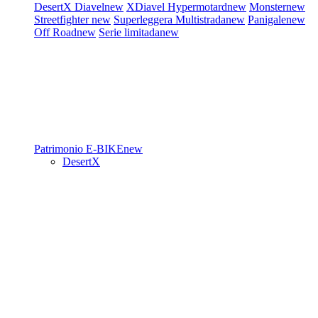
DesertX
Diavel
new
XDiavel
Hypermotard
new
Monster
new
Streetfighter
new
Superleggera
Multistrada
new
Panigale
new
Off Road
new
Serie limitada
new
Patrimonio
E-BIKE
new
DesertX