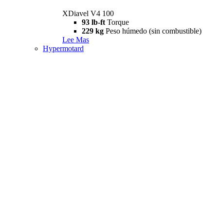
XDiavel V4 100
93 lb-ft
Torque
229 kg
Peso húmedo (sin combustible)
Lee Mas
Hypermotard