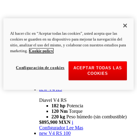
Al hacer clic en “Aceptar todas las cookies”, usted acepta que las
Diavel
cookies se guarden en su dispositivo para mejorar la navegación del
V4
sitio, analizar el uso del mismo, y colaborar con nuestros estudios para
Diavel V4
marketing.
Cookie policy
168 hp
Potencia
126 Nm
Torque
223 kg
PESO HÚMEDO SIN
Configuración de cookies
ACEPTAR TODAS LAS
COMBUSTIBLE
COOKIES
Desde $616,900 MXN
i
Configurador
Lee Mas
new
V4 RS
Diavel V4 RS
182 hp
Potencia
120 Nm
Torque
220 kg
Peso húmedo (sin combustible)
$895,900 MXN
i
Configurador
Lee Mas
new
V4 RS 100