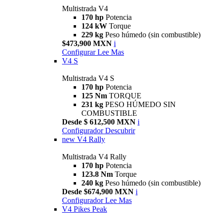
Multistrada V4
170 hp
Potencia
124 kW
Torque
229 kg
Peso húmedo (sin combustible)
$473,900 MXN
i
Configurar
Lee Mas
V4 S
Multistrada V4 S
170 hp
Potencia
125 Nm
TORQUE
231 kg
PESO HÚMEDO SIN
COMBUSTIBLE
Desde $ 612,500 MXN
i
Configurador
Descubrir
new
V4 Rally
Multistrada V4 Rally
170 hp
Potencia
123.8 Nm
Torque
240 kg
Peso húmedo (sin combustible)
Desde $674,900 MXN
i
Configurador
Lee Mas
V4 Pikes Peak