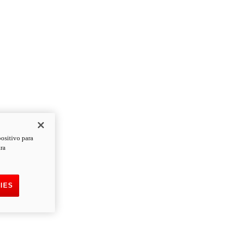
positivo para
ara
IES