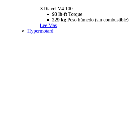
XDiavel V4 100
93 lb-ft
Torque
229 kg
Peso húmedo (sin combustible)
Lee Mas
Hypermotard