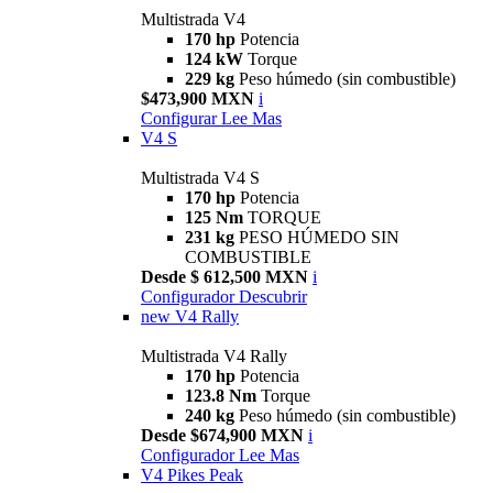
Multistrada V4
170 hp
Potencia
124 kW
Torque
229 kg
Peso húmedo (sin combustible)
$473,900 MXN
i
Configurar
Lee Mas
V4 S
Multistrada V4 S
170 hp
Potencia
125 Nm
TORQUE
231 kg
PESO HÚMEDO SIN
COMBUSTIBLE
Desde $ 612,500 MXN
i
Configurador
Descubrir
new
V4 Rally
Multistrada V4 Rally
170 hp
Potencia
123.8 Nm
Torque
240 kg
Peso húmedo (sin combustible)
Desde $674,900 MXN
i
Configurador
Lee Mas
V4 Pikes Peak