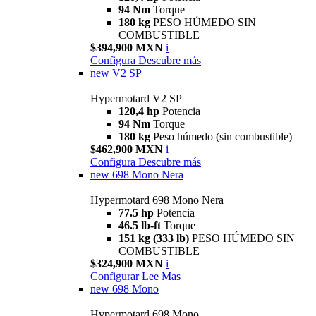
94 Nm
Torque
180 kg
PESO HÚMEDO SIN
COMBUSTIBLE
$394,900 MXN
i
Configura
Descubre más
new
V2 SP
Hypermotard V2 SP
120,4 hp
Potencia
94 Nm
Torque
180 kg
Peso húmedo (sin combustible)
$462,900 MXN
i
Configura
Descubre más
new
698 Mono Nera
Hypermotard 698 Mono Nera
77.5 hp
Potencia
46.5 lb-ft
Torque
151 kg (333 lb)
PESO HÚMEDO SIN
COMBUSTIBLE
$324,900 MXN
i
Configurar
Lee Mas
new
698 Mono
Hypermotard 698 Mono