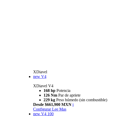
XDiavel
new
V4
XDiavel V4
168 hp
Potencia
126 Nm
Par de apriete
229 kg
Peso húmedo (sin combustible)
Desde $661,900 MXN
i
Configurar
Lee Mas
new
V4 100