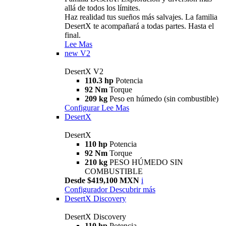
allá de todos los límites.
Haz realidad tus sueños más salvajes. La familia
DesertX te acompañará a todas partes. Hasta el
final.
Lee Mas
new
V2
DesertX V2
110.3 hp
Potencia
92 Nm
Torque
209 kg
Peso en húmedo (sin combustible)
Configurar
Lee Mas
DesertX
DesertX
110 hp
Potencia
92 Nm
Torque
210 kg
PESO HÚMEDO SIN
COMBUSTIBLE
Desde $419,100 MXN
i
Configurador
Descubrir más
DesertX Discovery
DesertX Discovery
110 hp
Potencia