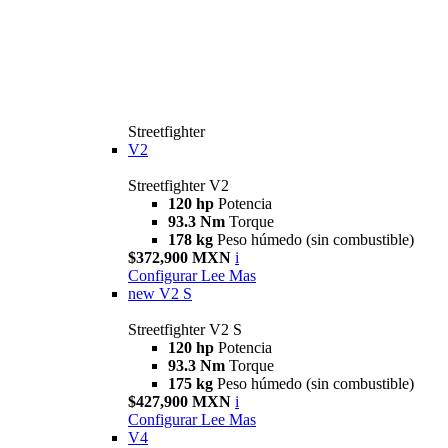
Streetfighter
V2
Streetfighter V2
120 hp
Potencia
93.3 Nm
Torque
178 kg
Peso húmedo (sin combustible)
$372,900 MXN
i
Configurar
Lee Mas
new
V2 S
Streetfighter V2 S
120 hp
Potencia
93.3 Nm
Torque
175 kg
Peso húmedo (sin combustible)
$427,900 MXN
i
Configurar
Lee Mas
V4