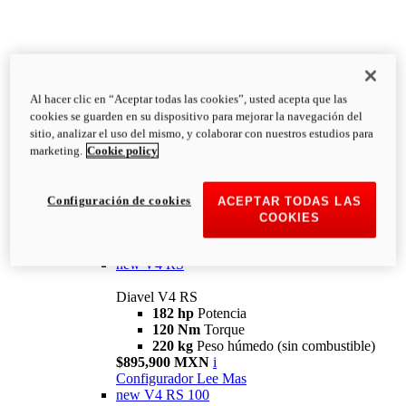
Al hacer clic en “Aceptar todas las cookies”, usted acepta que las
Diavel
cookies se guarden en su dispositivo para mejorar la navegación del
V4
sitio, analizar el uso del mismo, y colaborar con nuestros estudios para
Diavel V4
marketing.
Cookie policy
168 hp
Potencia
126 Nm
Torque
223 kg
PESO HÚMEDO SIN
Configuración de cookies
ACEPTAR TODAS LAS
COMBUSTIBLE
COOKIES
Desde $616,900 MXN
i
Configurador
Lee Mas
new
V4 RS
Diavel V4 RS
182 hp
Potencia
120 Nm
Torque
220 kg
Peso húmedo (sin combustible)
$895,900 MXN
i
Configurador
Lee Mas
new
V4 RS 100