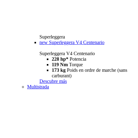
Superleggera
new
Superleggera V4 Centenario
Superleggera V4 Centenario
228 hp*
Potencia
119 Nm
Torque
173 kg
Poids en ordre de marche (sans
carburant)
Descubre más
Multistrada