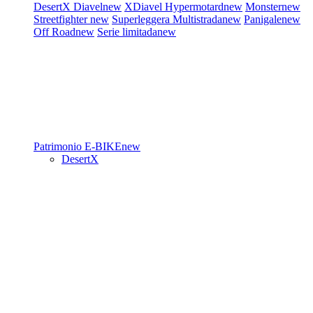
DesertX
Diavel
new
XDiavel
Hypermotard
new
Monster
new
Streetfighter
new
Superleggera
Multistrada
new
Panigale
new
Off Road
new
Serie limitada
new
Patrimonio
E-BIKE
new
DesertX