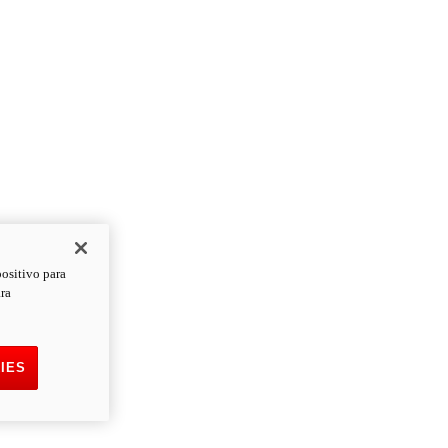
positivo para
ara
IES