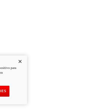
positivo para
ara
IES