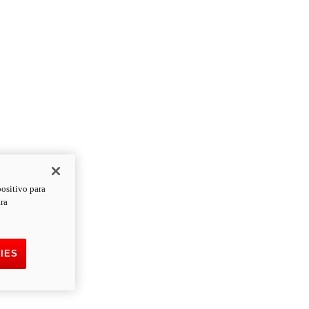
positivo para
ara
IES