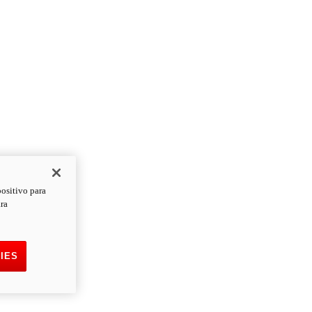
positivo para
ara
IES