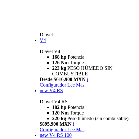
Diavel
V4
Diavel V4
168 hp
Potencia
126 Nm
Torque
223 kg
PESO HÚMEDO SIN
COMBUSTIBLE
Desde $616,900 MXN
i
Configurador
Lee Mas
new
V4 RS
Diavel V4 RS
182 hp
Potencia
120 Nm
Torque
220 kg
Peso húmedo (sin combustible)
$895,900 MXN
i
Configurador
Lee Mas
new
V4 RS 100