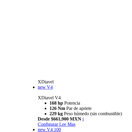
XDiavel
new
V4
XDiavel V4
168 hp
Potencia
126 Nm
Par de apriete
229 kg
Peso húmedo (sin combustible)
Desde $661,900 MXN
i
Configurar
Lee Mas
new
V4 100