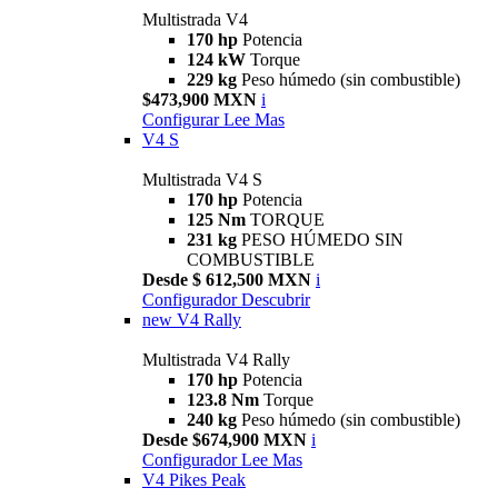
Multistrada V4
170 hp
Potencia
124 kW
Torque
229 kg
Peso húmedo (sin combustible)
$473,900 MXN
i
Configurar
Lee Mas
V4 S
Multistrada V4 S
170 hp
Potencia
125 Nm
TORQUE
231 kg
PESO HÚMEDO SIN
COMBUSTIBLE
Desde $ 612,500 MXN
i
Configurador
Descubrir
new
V4 Rally
Multistrada V4 Rally
170 hp
Potencia
123.8 Nm
Torque
240 kg
Peso húmedo (sin combustible)
Desde $674,900 MXN
i
Configurador
Lee Mas
V4 Pikes Peak