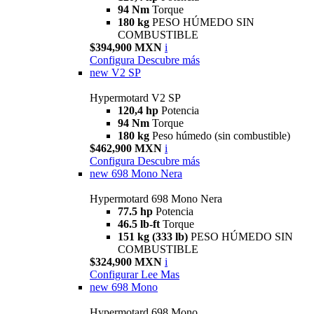
94 Nm
Torque
180 kg
PESO HÚMEDO SIN
COMBUSTIBLE
$394,900 MXN
i
Configura
Descubre más
new
V2 SP
Hypermotard V2 SP
120,4 hp
Potencia
94 Nm
Torque
180 kg
Peso húmedo (sin combustible)
$462,900 MXN
i
Configura
Descubre más
new
698 Mono Nera
Hypermotard 698 Mono Nera
77.5 hp
Potencia
46.5 lb-ft
Torque
151 kg (333 lb)
PESO HÚMEDO SIN
COMBUSTIBLE
$324,900 MXN
i
Configurar
Lee Mas
new
698 Mono
Hypermotard 698 Mono