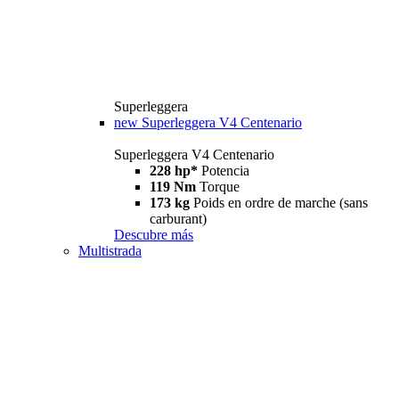
Superleggera
new
Superleggera V4 Centenario
Superleggera V4 Centenario
228 hp*
Potencia
119 Nm
Torque
173 kg
Poids en ordre de marche (sans
carburant)
Descubre más
Multistrada