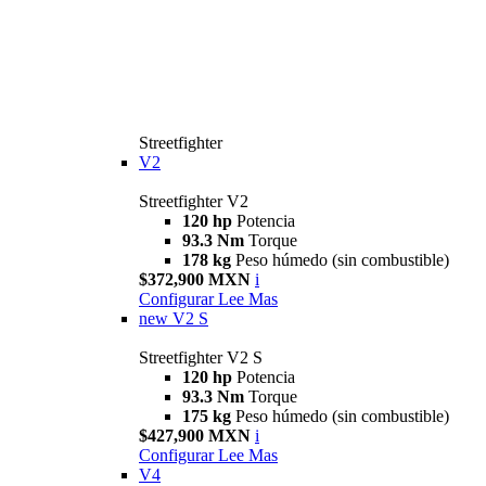
Streetfighter
V2
Streetfighter V2
120 hp
Potencia
93.3 Nm
Torque
178 kg
Peso húmedo (sin combustible)
$372,900 MXN
i
Configurar
Lee Mas
new
V2 S
Streetfighter V2 S
120 hp
Potencia
93.3 Nm
Torque
175 kg
Peso húmedo (sin combustible)
$427,900 MXN
i
Configurar
Lee Mas
V4