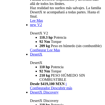
allá de todos los límites.
Haz realidad tus sueños más salvajes. La familia
DesertX te acompañará a todas partes. Hasta el
final.
Lee Mas
new
V2
DesertX V2
110.3 hp
Potencia
92 Nm
Torque
209 kg
Peso en húmedo (sin combustible)
Configurar
Lee Mas
DesertX
DesertX
110 hp
Potencia
92 Nm
Torque
210 kg
PESO HÚMEDO SIN
COMBUSTIBLE
Desde $419,100 MXN
i
Configurador
Descubrir más
DesertX Discovery
DesertX Discovery
110 hp
Potencia