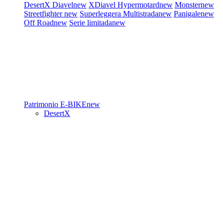
DesertX
Diavel
new
XDiavel
Hypermotard
new
Monster
new
Streetfighter
new
Superleggera
Multistrada
new
Panigale
new
Off Road
new
Serie limitada
new
Patrimonio
E-BIKE
new
DesertX