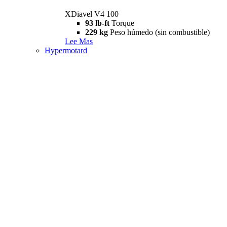
XDiavel V4 100
93 lb-ft
Torque
229 kg
Peso húmedo (sin combustible)
Lee Mas
Hypermotard