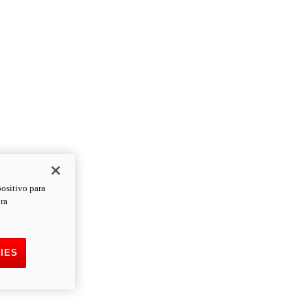
positivo para
ara
IES