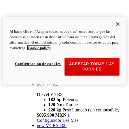
Al hacer clic en “Aceptar todas las cookies”, usted acepta que las
Diavel
cookies se guarden en su dispositivo para mejorar la navegación del
V4
sitio, analizar el uso del mismo, y colaborar con nuestros estudios para
Diavel V4
marketing.
Cookie policy
168 hp
Potencia
126 Nm
Torque
223 kg
PESO HÚMEDO SIN
Configuración de cookies
ACEPTAR TODAS LAS
COMBUSTIBLE
COOKIES
Desde $616,900 MXN
i
Configurador
Lee Mas
new
V4 RS
Diavel V4 RS
182 hp
Potencia
120 Nm
Torque
220 kg
Peso húmedo (sin combustible)
$895,900 MXN
i
Configurador
Lee Mas
new
V4 RS 100