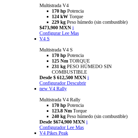
Multistrada V4
170 hp
Potencia
124 kW
Torque
229 kg
Peso húmedo (sin combustible)
$473,900 MXN
i
Configurar
Lee Mas
V4 S
Multistrada V4 S
170 hp
Potencia
125 Nm
TORQUE
231 kg
PESO HÚMEDO SIN
COMBUSTIBLE
Desde $ 612,500 MXN
i
Configurador
Descubrir
new
V4 Rally
Multistrada V4 Rally
170 hp
Potencia
123.8 Nm
Torque
240 kg
Peso húmedo (sin combustible)
Desde $674,900 MXN
i
Configurador
Lee Mas
V4 Pikes Peak