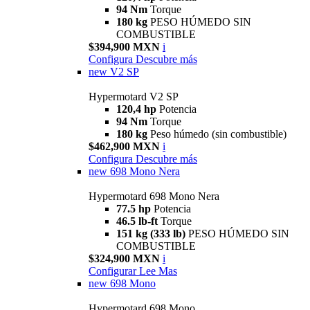
94 Nm
Torque
180 kg
PESO HÚMEDO SIN
COMBUSTIBLE
$394,900 MXN
i
Configura
Descubre más
new
V2 SP
Hypermotard V2 SP
120,4 hp
Potencia
94 Nm
Torque
180 kg
Peso húmedo (sin combustible)
$462,900 MXN
i
Configura
Descubre más
new
698 Mono Nera
Hypermotard 698 Mono Nera
77.5 hp
Potencia
46.5 lb-ft
Torque
151 kg (333 lb)
PESO HÚMEDO SIN
COMBUSTIBLE
$324,900 MXN
i
Configurar
Lee Mas
new
698 Mono
Hypermotard 698 Mono