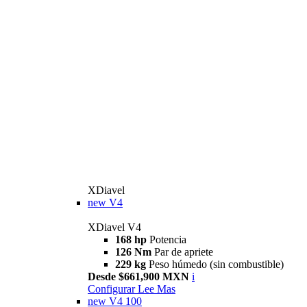
XDiavel
new
V4
XDiavel V4
168 hp
Potencia
126 Nm
Par de apriete
229 kg
Peso húmedo (sin combustible)
Desde $661,900 MXN
i
Configurar
Lee Mas
new
V4 100