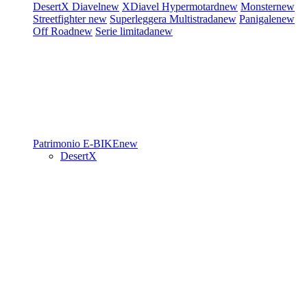
DesertX
Diavel
new
XDiavel
Hypermotard
new
Monster
new
Streetfighter
new
Superleggera
Multistrada
new
Panigale
new
Off Road
new
Serie limitada
new
Patrimonio
E-BIKE
new
DesertX