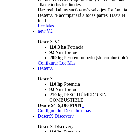
allá de todos los límites.
Haz realidad tus sueños más salvajes. La familia
DesertX te acompañará a todas partes. Hasta el
final.
Lee Mas
new
V2
DesertX V2
110.3 hp
Potencia
92 Nm
Torque
209 kg
Peso en húmedo (sin combustible)
Configurar
Lee Mas
DesertX
DesertX
110 hp
Potencia
92 Nm
Torque
210 kg
PESO HÚMEDO SIN
COMBUSTIBLE
Desde $419,100 MXN
i
Configurador
Descubrir más
DesertX Discovery
DesertX Discovery
110 hp
Potencia