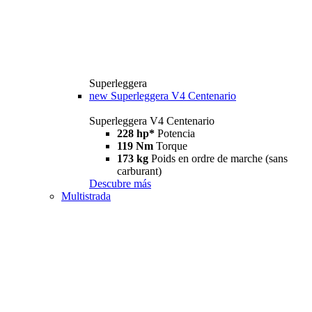
Superleggera
new
Superleggera V4 Centenario
Superleggera V4 Centenario
228 hp*
Potencia
119 Nm
Torque
173 kg
Poids en ordre de marche (sans
carburant)
Descubre más
Multistrada