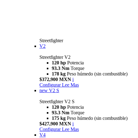
Streetfighter
V2
Streetfighter V2
120 hp
Potencia
93.3 Nm
Torque
178 kg
Peso húmedo (sin combustible)
$372,900 MXN
i
Configurar
Lee Mas
new
V2 S
Streetfighter V2 S
120 hp
Potencia
93.3 Nm
Torque
175 kg
Peso húmedo (sin combustible)
$427,900 MXN
i
Configurar
Lee Mas
V4