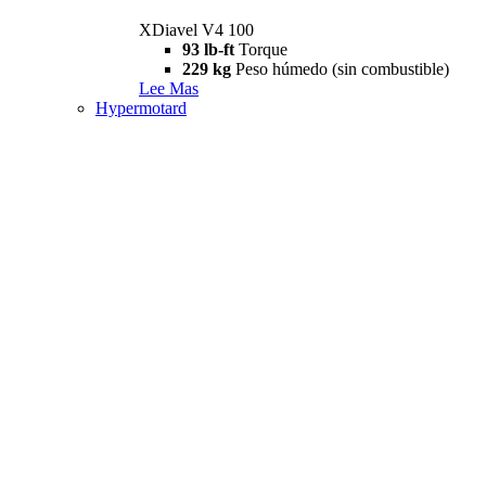
XDiavel V4 100
93 lb-ft
Torque
229 kg
Peso húmedo (sin combustible)
Lee Mas
Hypermotard