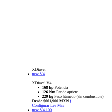
XDiavel
new
V4
XDiavel V4
168 hp
Potencia
126 Nm
Par de apriete
229 kg
Peso húmedo (sin combustible)
Desde $661,900 MXN
i
Configurar
Lee Mas
new
V4 100