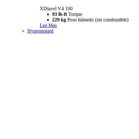
XDiavel V4 100
93 lb-ft
Torque
229 kg
Peso húmedo (sin combustible)
Lee Mas
Hypermotard