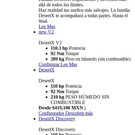
allá de todos los límites.
Haz realidad tus sueños más salvajes. La familia
DesertX te acompañará a todas partes. Hasta el
final.
Lee Mas
new
V2
DesertX V2
110.3 hp
Potencia
92 Nm
Torque
209 kg
Peso en húmedo (sin combustible)
Configurar
Lee Mas
DesertX
DesertX
110 hp
Potencia
92 Nm
Torque
210 kg
PESO HÚMEDO SIN
COMBUSTIBLE
Desde $419,100 MXN
i
Configurador
Descubrir más
DesertX Discovery
DesertX Discovery
110 hp
Potencia