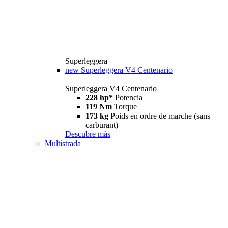
Superleggera
new
Superleggera V4 Centenario
Superleggera V4 Centenario
228 hp*
Potencia
119 Nm
Torque
173 kg
Poids en ordre de marche (sans
carburant)
Descubre más
Multistrada