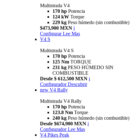
Multistrada V4
170 hp
Potencia
124 kW
Torque
229 kg
Peso húmedo (sin combustible)
$473,900 MXN
i
Configurar
Lee Mas
V4 S
Multistrada V4 S
170 hp
Potencia
125 Nm
TORQUE
231 kg
PESO HÚMEDO SIN
COMBUSTIBLE
Desde $ 612,500 MXN
i
Configurador
Descubrir
new
V4 Rally
Multistrada V4 Rally
170 hp
Potencia
123.8 Nm
Torque
240 kg
Peso húmedo (sin combustible)
Desde $674,900 MXN
i
Configurador
Lee Mas
V4 Pikes Peak