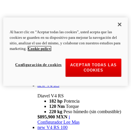
Al hacer clic en “Aceptar todas las cookies”, usted acepta que las
Diavel
cookies se guarden en su dispositivo para mejorar la navegación del
V4
sitio, analizar el uso del mismo, y colaborar con nuestros estudios para
Diavel V4
marketing.
Cookie policy
168 hp
Potencia
126 Nm
Torque
223 kg
PESO HÚMEDO SIN
Configuración de cookies
ACEPTAR TODAS LAS
COMBUSTIBLE
COOKIES
Desde $616,900 MXN
i
Configurador
Lee Mas
new
V4 RS
Diavel V4 RS
182 hp
Potencia
120 Nm
Torque
220 kg
Peso húmedo (sin combustible)
$895,900 MXN
i
Configurador
Lee Mas
new
V4 RS 100