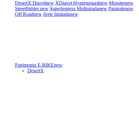
DesertX
Diavel
new
XDiavel
Hypermotard
new
Monster
new
Streetfighter
new
Superleggera
Multistrada
new
Panigale
new
Off Road
new
Serie limitada
new
Patrimonio
E-BIKE
new
DesertX