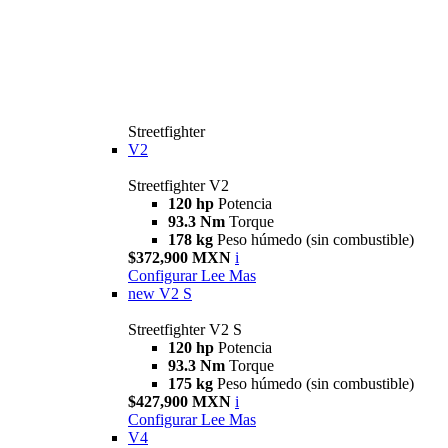
Streetfighter
V2
Streetfighter V2
120 hp
Potencia
93.3 Nm
Torque
178 kg
Peso húmedo (sin combustible)
$372,900 MXN
i
Configurar
Lee Mas
new
V2 S
Streetfighter V2 S
120 hp
Potencia
93.3 Nm
Torque
175 kg
Peso húmedo (sin combustible)
$427,900 MXN
i
Configurar
Lee Mas
V4