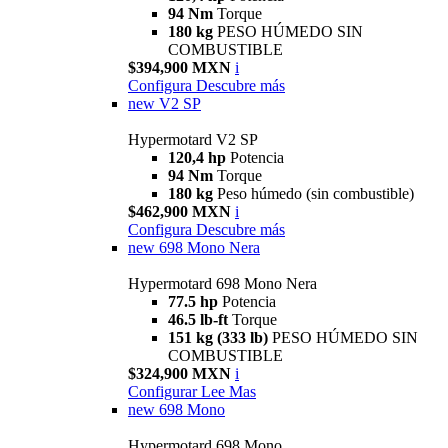
94 Nm
Torque
180 kg
PESO HÚMEDO SIN
COMBUSTIBLE
$394,900 MXN
i
Configura
Descubre más
new
V2 SP
Hypermotard V2 SP
120,4 hp
Potencia
94 Nm
Torque
180 kg
Peso húmedo (sin combustible)
$462,900 MXN
i
Configura
Descubre más
new
698 Mono Nera
Hypermotard 698 Mono Nera
77.5 hp
Potencia
46.5 lb-ft
Torque
151 kg (333 lb)
PESO HÚMEDO SIN
COMBUSTIBLE
$324,900 MXN
i
Configurar
Lee Mas
new
698 Mono
Hypermotard 698 Mono