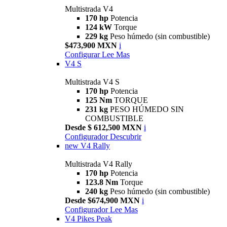
Multistrada V4
170 hp
Potencia
124 kW
Torque
229 kg
Peso húmedo (sin combustible)
$473,900 MXN
i
Configurar
Lee Mas
V4 S
Multistrada V4 S
170 hp
Potencia
125 Nm
TORQUE
231 kg
PESO HÚMEDO SIN
COMBUSTIBLE
Desde $ 612,500 MXN
i
Configurador
Descubrir
new
V4 Rally
Multistrada V4 Rally
170 hp
Potencia
123.8 Nm
Torque
240 kg
Peso húmedo (sin combustible)
Desde $674,900 MXN
i
Configurador
Lee Mas
V4 Pikes Peak