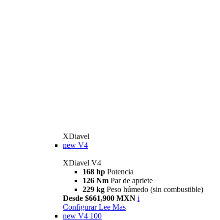
XDiavel
new
V4
XDiavel V4
168 hp
Potencia
126 Nm
Par de apriete
229 kg
Peso húmedo (sin combustible)
Desde $661,900 MXN
i
Configurar
Lee Mas
new
V4 100