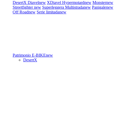
DesertX
Diavel
new
XDiavel
Hypermotard
new
Monster
new
Streetfighter
new
Superleggera
Multistrada
new
Panigale
new
Off Road
new
Serie limitada
new
Patrimonio
E-BIKE
new
DesertX