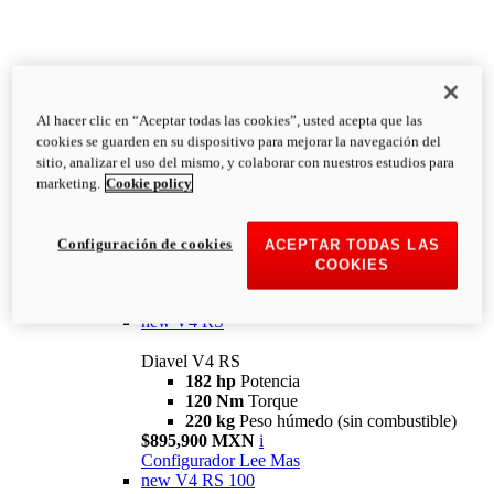
Al hacer clic en “Aceptar todas las cookies”, usted acepta que las
Diavel
cookies se guarden en su dispositivo para mejorar la navegación del
V4
sitio, analizar el uso del mismo, y colaborar con nuestros estudios para
Diavel V4
marketing.
Cookie policy
168 hp
Potencia
126 Nm
Torque
223 kg
PESO HÚMEDO SIN
Configuración de cookies
ACEPTAR TODAS LAS
COMBUSTIBLE
COOKIES
Desde $616,900 MXN
i
Configurador
Lee Mas
new
V4 RS
Diavel V4 RS
182 hp
Potencia
120 Nm
Torque
220 kg
Peso húmedo (sin combustible)
$895,900 MXN
i
Configurador
Lee Mas
new
V4 RS 100