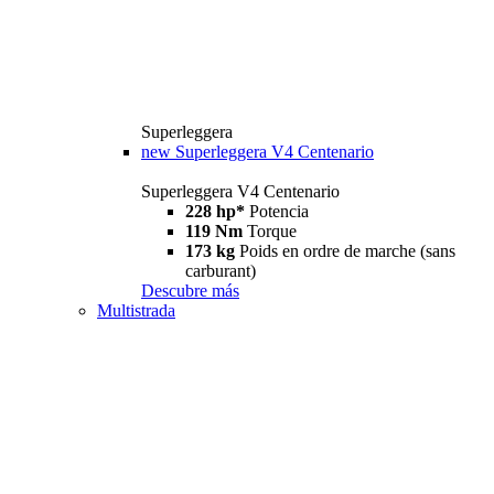
Superleggera
new
Superleggera V4 Centenario
Superleggera V4 Centenario
228 hp*
Potencia
119 Nm
Torque
173 kg
Poids en ordre de marche (sans
carburant)
Descubre más
Multistrada