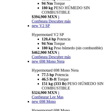
94 Nm
Torque
180 kg
PESO HÚMEDO SIN
COMBUSTIBLE
$394,900 MXN
i
Configura
Descubre más
new
V2 SP
Hypermotard V2 SP
120,4 hp
Potencia
94 Nm
Torque
180 kg
Peso húmedo (sin combustible)
$462,900 MXN
i
Configura
Descubre más
new
698 Mono Nera
Hypermotard 698 Mono Nera
77.5 hp
Potencia
46.5 lb-ft
Torque
151 kg (333 lb)
PESO HÚMEDO SIN
COMBUSTIBLE
$324,900 MXN
i
Configurar
Lee Mas
new
698 Mono
Hypermotard 698 Mono