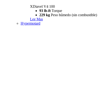
XDiavel V4 100
93 lb-ft
Torque
229 kg
Peso húmedo (sin combustible)
Lee Mas
Hypermotard