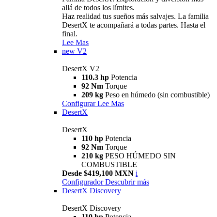
allá de todos los límites.
Haz realidad tus sueños más salvajes. La familia
DesertX te acompañará a todas partes. Hasta el
final.
Lee Mas
new
V2
DesertX V2
110.3 hp
Potencia
92 Nm
Torque
209 kg
Peso en húmedo (sin combustible)
Configurar
Lee Mas
DesertX
DesertX
110 hp
Potencia
92 Nm
Torque
210 kg
PESO HÚMEDO SIN
COMBUSTIBLE
Desde $419,100 MXN
i
Configurador
Descubrir más
DesertX Discovery
DesertX Discovery
110 hp
Potencia