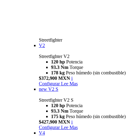
Streetfighter
V2
Streetfighter V2
120 hp
Potencia
93.3 Nm
Torque
178 kg
Peso húmedo (sin combustible)
$372,900 MXN
i
Configurar
Lee Mas
new
V2 S
Streetfighter V2 S
120 hp
Potencia
93.3 Nm
Torque
175 kg
Peso húmedo (sin combustible)
$427,900 MXN
i
Configurar
Lee Mas
V4