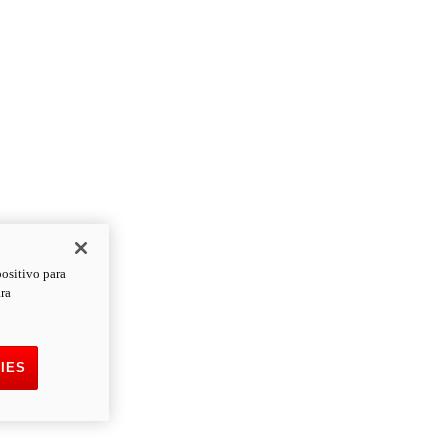
positivo para
ara
IES