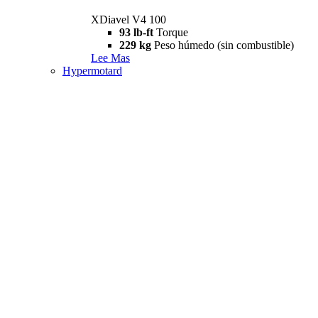
XDiavel V4 100
93 lb-ft
Torque
229 kg
Peso húmedo (sin combustible)
Lee Mas
Hypermotard