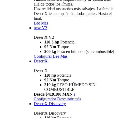
allá de todos los límites.
Haz realidad tus sueños más salvajes. La familia
DesertX te acompañará a todas partes. Hasta el
final.
Lee Mas
new
V2
DesertX V2
110.3 hp
Potencia
92 Nm
Torque
209 kg
Peso en húmedo (sin combustible)
Configurar
Lee Mas
DesertX
DesertX
110 hp
Potencia
92 Nm
Torque
210 kg
PESO HÚMEDO SIN
COMBUSTIBLE
Desde $419,100 MXN
i
Configurador
Descubrir más
DesertX Discovery
DesertX Discovery
110 hp
Potencia