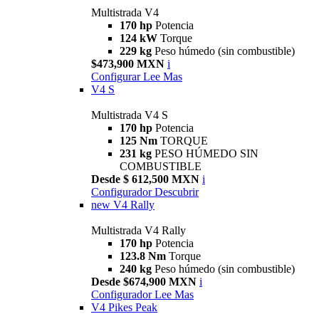
Multistrada V4
170 hp
Potencia
124 kW
Torque
229 kg
Peso húmedo (sin combustible)
$473,900 MXN
i
Configurar
Lee Mas
V4 S
Multistrada V4 S
170 hp
Potencia
125 Nm
TORQUE
231 kg
PESO HÚMEDO SIN
COMBUSTIBLE
Desde $ 612,500 MXN
i
Configurador
Descubrir
new
V4 Rally
Multistrada V4 Rally
170 hp
Potencia
123.8 Nm
Torque
240 kg
Peso húmedo (sin combustible)
Desde $674,900 MXN
i
Configurador
Lee Mas
V4 Pikes Peak