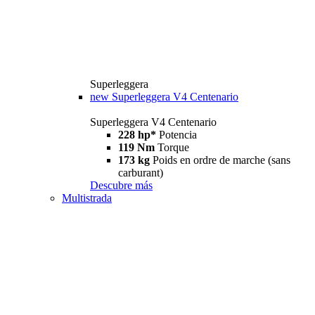
Superleggera
new
Superleggera V4 Centenario
Superleggera V4 Centenario
228 hp*
Potencia
119 Nm
Torque
173 kg
Poids en ordre de marche (sans
carburant)
Descubre más
Multistrada