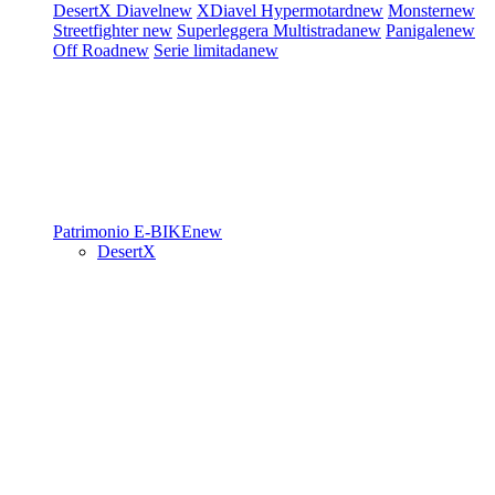
DesertX
Diavel
new
XDiavel
Hypermotard
new
Monster
new
Streetfighter
new
Superleggera
Multistrada
new
Panigale
new
Off Road
new
Serie limitada
new
Patrimonio
E-BIKE
new
DesertX