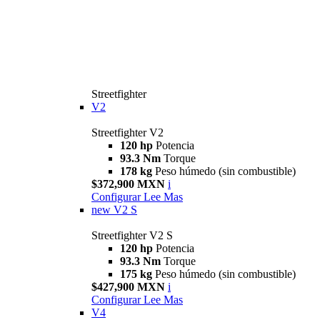
Streetfighter
V2
Streetfighter V2
120 hp
Potencia
93.3 Nm
Torque
178 kg
Peso húmedo (sin combustible)
$372,900 MXN
i
Configurar
Lee Mas
new
V2 S
Streetfighter V2 S
120 hp
Potencia
93.3 Nm
Torque
175 kg
Peso húmedo (sin combustible)
$427,900 MXN
i
Configurar
Lee Mas
V4