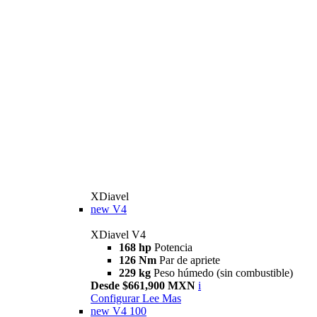
XDiavel
new
V4
XDiavel V4
168 hp
Potencia
126 Nm
Par de apriete
229 kg
Peso húmedo (sin combustible)
Desde $661,900 MXN
i
Configurar
Lee Mas
new
V4 100