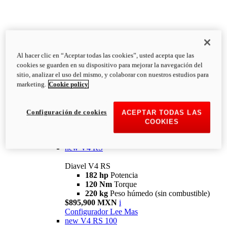
Al hacer clic en “Aceptar todas las cookies”, usted acepta que las
Diavel
cookies se guarden en su dispositivo para mejorar la navegación del
V4
sitio, analizar el uso del mismo, y colaborar con nuestros estudios para
Diavel V4
marketing.
Cookie policy
168 hp
Potencia
126 Nm
Torque
223 kg
PESO HÚMEDO SIN
Configuración de cookies
ACEPTAR TODAS LAS
COMBUSTIBLE
COOKIES
Desde $616,900 MXN
i
Configurador
Lee Mas
new
V4 RS
Diavel V4 RS
182 hp
Potencia
120 Nm
Torque
220 kg
Peso húmedo (sin combustible)
$895,900 MXN
i
Configurador
Lee Mas
new
V4 RS 100