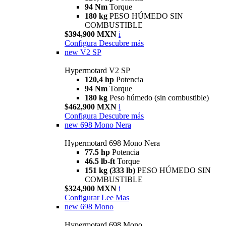
94 Nm
Torque
180 kg
PESO HÚMEDO SIN
COMBUSTIBLE
$394,900 MXN
i
Configura
Descubre más
new
V2 SP
Hypermotard V2 SP
120,4 hp
Potencia
94 Nm
Torque
180 kg
Peso húmedo (sin combustible)
$462,900 MXN
i
Configura
Descubre más
new
698 Mono Nera
Hypermotard 698 Mono Nera
77.5 hp
Potencia
46.5 lb-ft
Torque
151 kg (333 lb)
PESO HÚMEDO SIN
COMBUSTIBLE
$324,900 MXN
i
Configurar
Lee Mas
new
698 Mono
Hypermotard 698 Mono