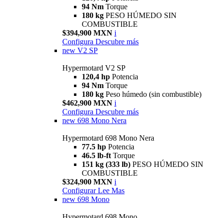
94 Nm
Torque
180 kg
PESO HÚMEDO SIN
COMBUSTIBLE
$394,900 MXN
i
Configura
Descubre más
new
V2 SP
Hypermotard V2 SP
120,4 hp
Potencia
94 Nm
Torque
180 kg
Peso húmedo (sin combustible)
$462,900 MXN
i
Configura
Descubre más
new
698 Mono Nera
Hypermotard 698 Mono Nera
77.5 hp
Potencia
46.5 lb-ft
Torque
151 kg (333 lb)
PESO HÚMEDO SIN
COMBUSTIBLE
$324,900 MXN
i
Configurar
Lee Mas
new
698 Mono
Hypermotard 698 Mono