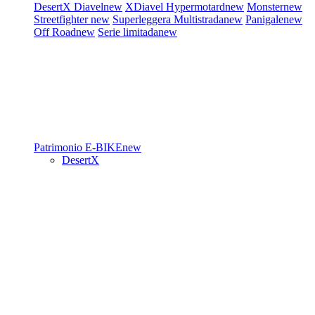
DesertX
Diavel
new
XDiavel
Hypermotard
new
Monster
new
Streetfighter
new
Superleggera
Multistrada
new
Panigale
new
Off Road
new
Serie limitada
new
Patrimonio
E-BIKE
new
DesertX