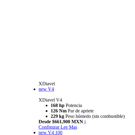
XDiavel
new
V4
XDiavel V4
168 hp
Potencia
126 Nm
Par de apriete
229 kg
Peso húmedo (sin combustible)
Desde $661,900 MXN
i
Configurar
Lee Mas
new
V4 100