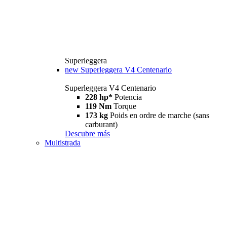
Superleggera
new
Superleggera V4 Centenario
Superleggera V4 Centenario
228 hp*
Potencia
119 Nm
Torque
173 kg
Poids en ordre de marche (sans
carburant)
Descubre más
Multistrada