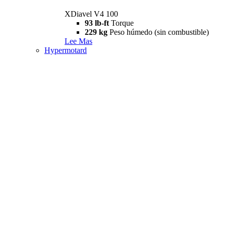
XDiavel V4 100
93 lb-ft
Torque
229 kg
Peso húmedo (sin combustible)
Lee Mas
Hypermotard