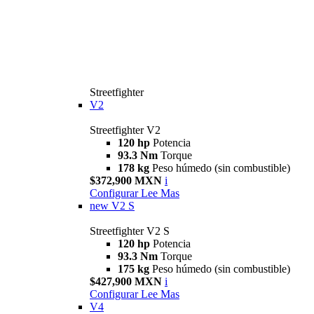
Streetfighter
V2
Streetfighter V2
120 hp
Potencia
93.3 Nm
Torque
178 kg
Peso húmedo (sin combustible)
$372,900 MXN
i
Configurar
Lee Mas
new
V2 S
Streetfighter V2 S
120 hp
Potencia
93.3 Nm
Torque
175 kg
Peso húmedo (sin combustible)
$427,900 MXN
i
Configurar
Lee Mas
V4