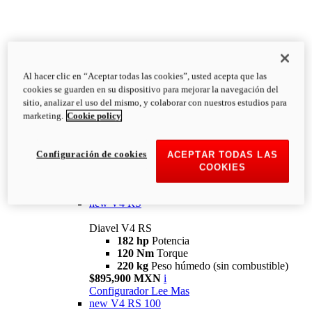
Al hacer clic en “Aceptar todas las cookies”, usted acepta que las
Diavel
cookies se guarden en su dispositivo para mejorar la navegación del
V4
sitio, analizar el uso del mismo, y colaborar con nuestros estudios para
Diavel V4
marketing.
Cookie policy
168 hp
Potencia
126 Nm
Torque
223 kg
PESO HÚMEDO SIN
Configuración de cookies
ACEPTAR TODAS LAS
COMBUSTIBLE
COOKIES
Desde $616,900 MXN
i
Configurador
Lee Mas
new
V4 RS
Diavel V4 RS
182 hp
Potencia
120 Nm
Torque
220 kg
Peso húmedo (sin combustible)
$895,900 MXN
i
Configurador
Lee Mas
new
V4 RS 100