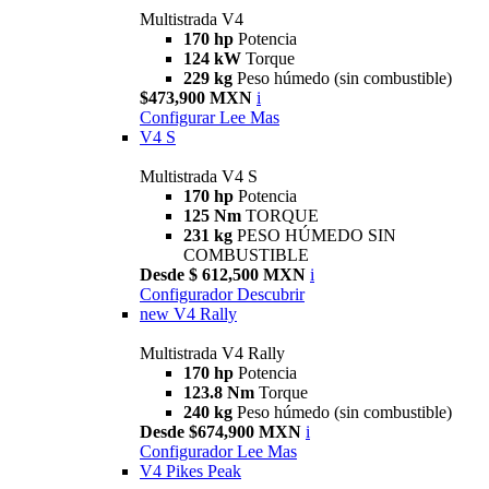
Multistrada V4
170 hp
Potencia
124 kW
Torque
229 kg
Peso húmedo (sin combustible)
$473,900 MXN
i
Configurar
Lee Mas
V4 S
Multistrada V4 S
170 hp
Potencia
125 Nm
TORQUE
231 kg
PESO HÚMEDO SIN
COMBUSTIBLE
Desde $ 612,500 MXN
i
Configurador
Descubrir
new
V4 Rally
Multistrada V4 Rally
170 hp
Potencia
123.8 Nm
Torque
240 kg
Peso húmedo (sin combustible)
Desde $674,900 MXN
i
Configurador
Lee Mas
V4 Pikes Peak