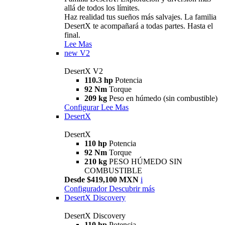
allá de todos los límites.
Haz realidad tus sueños más salvajes. La familia
DesertX te acompañará a todas partes. Hasta el
final.
Lee Mas
new
V2
DesertX V2
110.3 hp
Potencia
92 Nm
Torque
209 kg
Peso en húmedo (sin combustible)
Configurar
Lee Mas
DesertX
DesertX
110 hp
Potencia
92 Nm
Torque
210 kg
PESO HÚMEDO SIN
COMBUSTIBLE
Desde $419,100 MXN
i
Configurador
Descubrir más
DesertX Discovery
DesertX Discovery
110 hp
Potencia