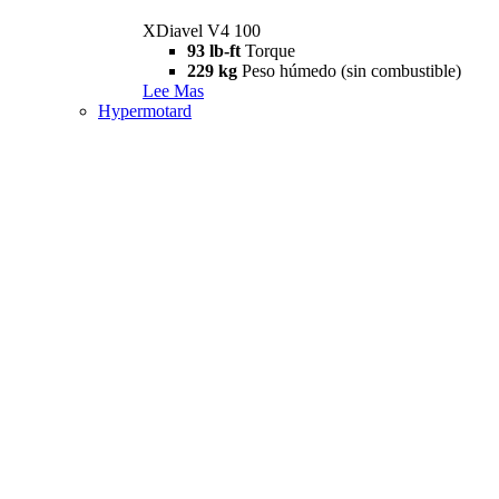
XDiavel V4 100
93 lb-ft
Torque
229 kg
Peso húmedo (sin combustible)
Lee Mas
Hypermotard