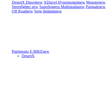
DesertX
Diavel
new
XDiavel
Hypermotard
new
Monster
new
Streetfighter
new
Superleggera
Multistrada
new
Panigale
new
Off Road
new
Serie limitada
new
Patrimonio
E-BIKE
new
DesertX