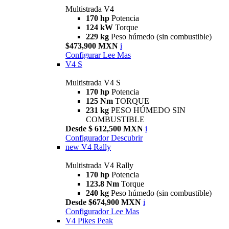
Multistrada V4
170 hp
Potencia
124 kW
Torque
229 kg
Peso húmedo (sin combustible)
$473,900 MXN
i
Configurar
Lee Mas
V4 S
Multistrada V4 S
170 hp
Potencia
125 Nm
TORQUE
231 kg
PESO HÚMEDO SIN
COMBUSTIBLE
Desde $ 612,500 MXN
i
Configurador
Descubrir
new
V4 Rally
Multistrada V4 Rally
170 hp
Potencia
123.8 Nm
Torque
240 kg
Peso húmedo (sin combustible)
Desde $674,900 MXN
i
Configurador
Lee Mas
V4 Pikes Peak