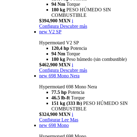
94 Nm
Torque
180 kg
PESO HÚMEDO SIN
COMBUSTIBLE
$394,900 MXN
i
Configura
Descubre más
new
V2 SP
Hypermotard V2 SP
120,4 hp
Potencia
94 Nm
Torque
180 kg
Peso húmedo (sin combustible)
$462,900 MXN
i
Configura
Descubre más
new
698 Mono Nera
Hypermotard 698 Mono Nera
77.5 hp
Potencia
46.5 lb-ft
Torque
151 kg (333 lb)
PESO HÚMEDO SIN
COMBUSTIBLE
$324,900 MXN
i
Configurar
Lee Mas
new
698 Mono
Hypermotard 698 Mono