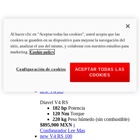
Al hacer clic en “Aceptar todas las cookies”, usted acepta que las
Diavel
cookies se guarden en su dispositivo para mejorar la navegación del
V4
sitio, analizar el uso del mismo, y colaborar con nuestros estudios para
Diavel V4
marketing.
Cookie policy
168 hp
Potencia
126 Nm
Torque
223 kg
PESO HÚMEDO SIN
Configuración de cookies
ACEPTAR TODAS LAS
COMBUSTIBLE
COOKIES
Desde $616,900 MXN
i
Configurador
Lee Mas
new
V4 RS
Diavel V4 RS
182 hp
Potencia
120 Nm
Torque
220 kg
Peso húmedo (sin combustible)
$895,900 MXN
i
Configurador
Lee Mas
new
V4 RS 100