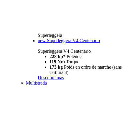
Superleggera
new
Superleggera V4 Centenario
Superleggera V4 Centenario
228 hp*
Potencia
119 Nm
Torque
173 kg
Poids en ordre de marche (sans
carburant)
Descubre más
Multistrada