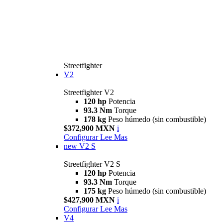
Streetfighter
V2
Streetfighter V2
120 hp
Potencia
93.3 Nm
Torque
178 kg
Peso húmedo (sin combustible)
$372,900 MXN
i
Configurar
Lee Mas
new
V2 S
Streetfighter V2 S
120 hp
Potencia
93.3 Nm
Torque
175 kg
Peso húmedo (sin combustible)
$427,900 MXN
i
Configurar
Lee Mas
V4