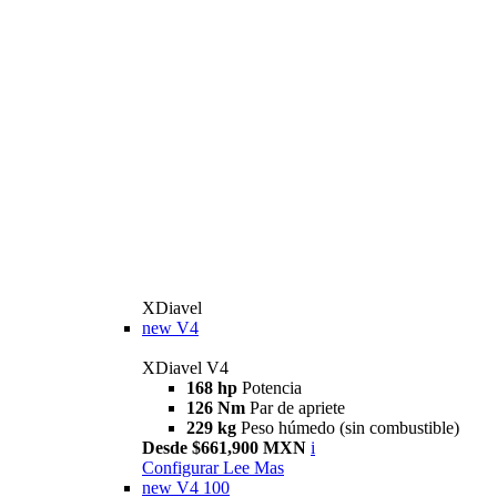
XDiavel
new
V4
XDiavel V4
168 hp
Potencia
126 Nm
Par de apriete
229 kg
Peso húmedo (sin combustible)
Desde $661,900 MXN
i
Configurar
Lee Mas
new
V4 100