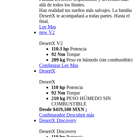
allá de todos los límites.
Haz realidad tus sueños más salvajes. La familia
DesertX te acompañará a todas partes. Hasta el
final.
Lee Mas
new
V2
DesertX V2
110.3 hp
Potencia
92 Nm
Torque
209 kg
Peso en húmedo (sin combustible)
Configurar
Lee Mas
DesertX
DesertX
110 hp
Potencia
92 Nm
Torque
210 kg
PESO HÚMEDO SIN
COMBUSTIBLE
Desde $419,100 MXN
i
Configurador
Descubrir más
DesertX Discovery
DesertX Discovery
110 hp
Potencia