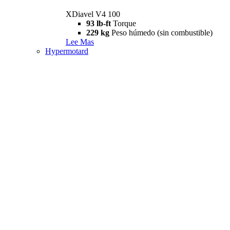
XDiavel V4 100
93 lb-ft
Torque
229 kg
Peso húmedo (sin combustible)
Lee Mas
Hypermotard