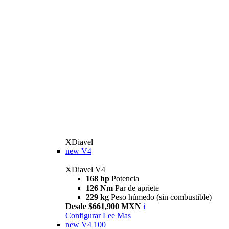
XDiavel
new
V4
XDiavel V4
168 hp
Potencia
126 Nm
Par de apriete
229 kg
Peso húmedo (sin combustible)
Desde $661,900 MXN
i
Configurar
Lee Mas
new
V4 100