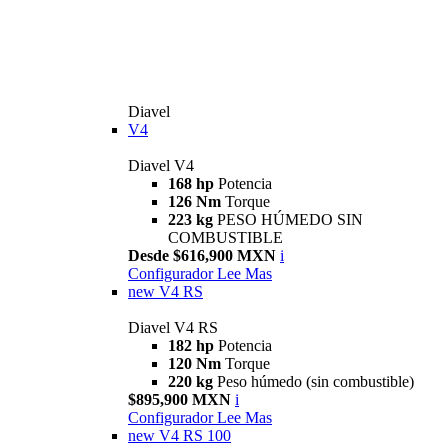
Diavel
V4
Diavel V4
168 hp
Potencia
126 Nm
Torque
223 kg
PESO HÚMEDO SIN
COMBUSTIBLE
Desde $616,900 MXN
i
Configurador
Lee Mas
new
V4 RS
Diavel V4 RS
182 hp
Potencia
120 Nm
Torque
220 kg
Peso húmedo (sin combustible)
$895,900 MXN
i
Configurador
Lee Mas
new
V4 RS 100