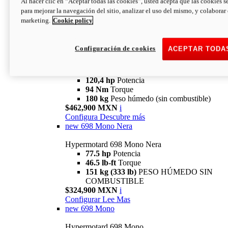
Al hacer clic en “Aceptar todas las cookies”, usted acepta que las cookies s
94 Nm
Torque
para mejorar la navegación del sitio, analizar el uso del mismo, y colaborar
180 kg
PESO HÚMEDO SIN
marketing.
Cookie policy
COMBUSTIBLE
$394,900 MXN
i
Configura
Descubre más
Configuración de cookies
ACEPTAR TODA
new
V2 SP
Hypermotard V2 SP
120,4 hp
Potencia
94 Nm
Torque
180 kg
Peso húmedo (sin combustible)
$462,900 MXN
i
Configura
Descubre más
new
698 Mono Nera
Hypermotard 698 Mono Nera
77.5 hp
Potencia
46.5 lb-ft
Torque
151 kg (333 lb)
PESO HÚMEDO SIN
COMBUSTIBLE
$324,900 MXN
i
Configurar
Lee Mas
new
698 Mono
Hypermotard 698 Mono