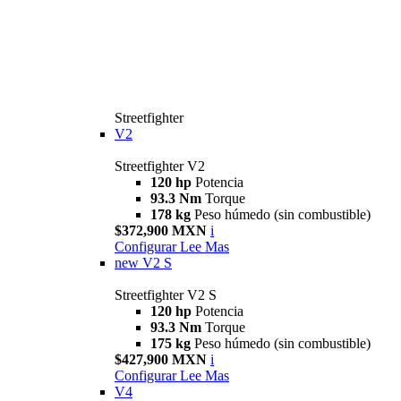
Streetfighter
V2
Streetfighter V2
120 hp
Potencia
93.3 Nm
Torque
178 kg
Peso húmedo (sin combustible)
$372,900 MXN
i
Configurar
Lee Mas
new
V2 S
Streetfighter V2 S
120 hp
Potencia
93.3 Nm
Torque
175 kg
Peso húmedo (sin combustible)
$427,900 MXN
i
Configurar
Lee Mas
V4