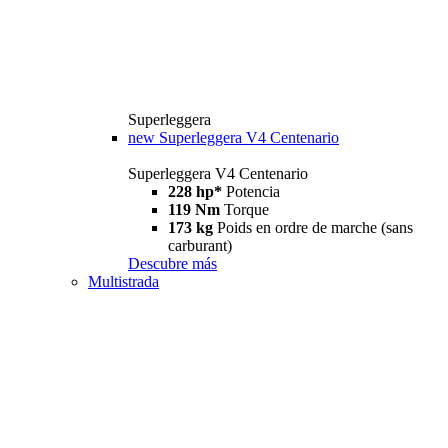
Superleggera
new
Superleggera V4 Centenario
Superleggera V4 Centenario
228 hp*
Potencia
119 Nm
Torque
173 kg
Poids en ordre de marche (sans
carburant)
Descubre más
Multistrada