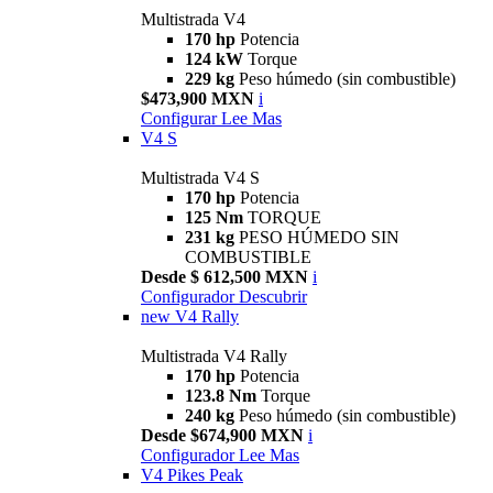
Multistrada V4
170 hp
Potencia
124 kW
Torque
229 kg
Peso húmedo (sin combustible)
$473,900 MXN
i
Configurar
Lee Mas
V4 S
Multistrada V4 S
170 hp
Potencia
125 Nm
TORQUE
231 kg
PESO HÚMEDO SIN
COMBUSTIBLE
Desde $ 612,500 MXN
i
Configurador
Descubrir
new
V4 Rally
Multistrada V4 Rally
170 hp
Potencia
123.8 Nm
Torque
240 kg
Peso húmedo (sin combustible)
Desde $674,900 MXN
i
Configurador
Lee Mas
V4 Pikes Peak