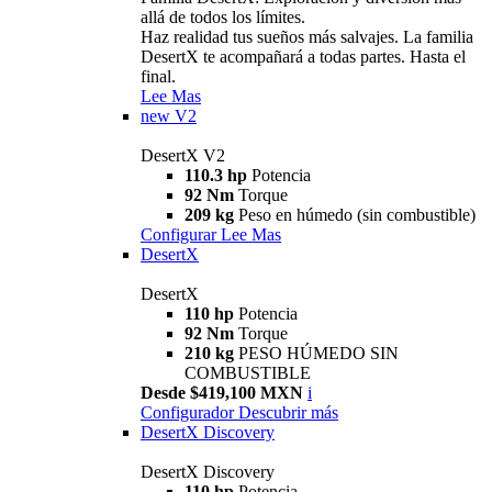
allá de todos los límites.
Haz realidad tus sueños más salvajes. La familia
DesertX te acompañará a todas partes. Hasta el
final.
Lee Mas
new
V2
DesertX V2
110.3 hp
Potencia
92 Nm
Torque
209 kg
Peso en húmedo (sin combustible)
Configurar
Lee Mas
DesertX
DesertX
110 hp
Potencia
92 Nm
Torque
210 kg
PESO HÚMEDO SIN
COMBUSTIBLE
Desde $419,100 MXN
i
Configurador
Descubrir más
DesertX Discovery
DesertX Discovery
110 hp
Potencia