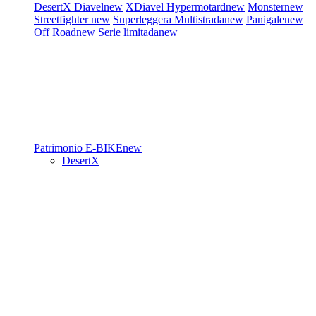
DesertX
Diavel
new
XDiavel
Hypermotard
new
Monster
new
Streetfighter
new
Superleggera
Multistrada
new
Panigale
new
Off Road
new
Serie limitada
new
Patrimonio
E-BIKE
new
DesertX