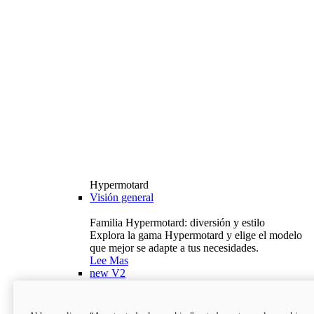
Hypermotard
Visión general
Familia Hypermotard: diversión y estilo
Explora la gama Hypermotard y elige el modelo
que mejor se adapte a tus necesidades.
Lee Mas
new
V2
Hypermotard V2
120,4 hp
Potencia