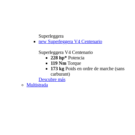
Superleggera
new
Superleggera V4 Centenario
Superleggera V4 Centenario
228 hp*
Potencia
119 Nm
Torque
173 kg
Poids en ordre de marche (sans
carburant)
Descubre más
Multistrada