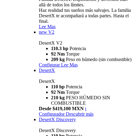
allá de todos los límites.
Haz realidad tus sueños más salvajes. La familia
DesertX te acompañará a todas partes. Hasta el
final.
Lee Mas
new
V2
DesertX V2
110.3 hp
Potencia
92 Nm
Torque
209 kg
Peso en húmedo (sin combustible)
Configurar
Lee Mas
DesertX
DesertX
110 hp
Potencia
92 Nm
Torque
210 kg
PESO HÚMEDO SIN
COMBUSTIBLE
Desde $419,100 MXN
i
Configurador
Descubrir más
DesertX Discovery
DesertX Discovery
110 hp
Potencia