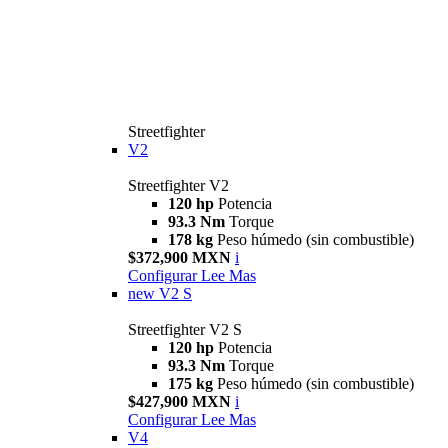
Streetfighter
V2
Streetfighter V2
120 hp
Potencia
93.3 Nm
Torque
178 kg
Peso húmedo (sin combustible)
$372,900 MXN
i
Configurar
Lee Mas
new
V2 S
Streetfighter V2 S
120 hp
Potencia
93.3 Nm
Torque
175 kg
Peso húmedo (sin combustible)
$427,900 MXN
i
Configurar
Lee Mas
V4