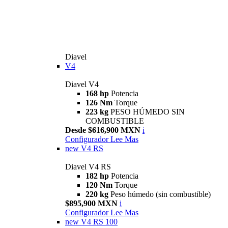
Diavel
V4
Diavel V4
168 hp
Potencia
126 Nm
Torque
223 kg
PESO HÚMEDO SIN
COMBUSTIBLE
Desde $616,900 MXN
i
Configurador
Lee Mas
new
V4 RS
Diavel V4 RS
182 hp
Potencia
120 Nm
Torque
220 kg
Peso húmedo (sin combustible)
$895,900 MXN
i
Configurador
Lee Mas
new
V4 RS 100