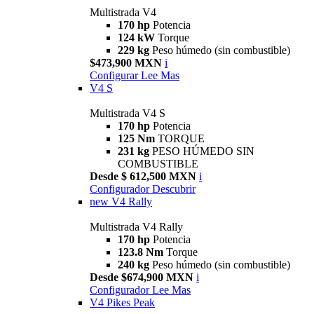
Multistrada V4
170 hp
Potencia
124 kW
Torque
229 kg
Peso húmedo (sin combustible)
$473,900 MXN
i
Configurar
Lee Mas
V4 S
Multistrada V4 S
170 hp
Potencia
125 Nm
TORQUE
231 kg
PESO HÚMEDO SIN
COMBUSTIBLE
Desde $ 612,500 MXN
i
Configurador
Descubrir
new
V4 Rally
Multistrada V4 Rally
170 hp
Potencia
123.8 Nm
Torque
240 kg
Peso húmedo (sin combustible)
Desde $674,900 MXN
i
Configurador
Lee Mas
V4 Pikes Peak