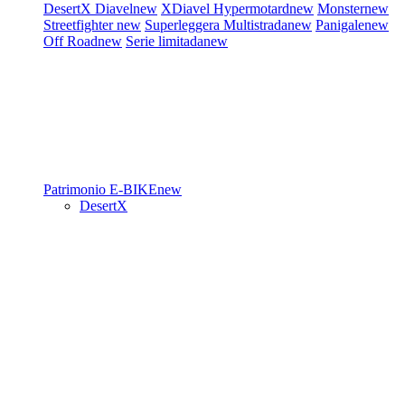
DesertX
Diavel
new
XDiavel
Hypermotard
new
Monster
new
Streetfighter
new
Superleggera
Multistrada
new
Panigale
new
Off Road
new
Serie limitada
new
Patrimonio
E-BIKE
new
DesertX