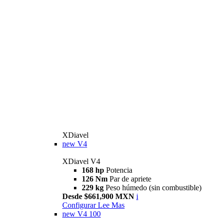
XDiavel
new
V4
XDiavel V4
168 hp
Potencia
126 Nm
Par de apriete
229 kg
Peso húmedo (sin combustible)
Desde $661,900 MXN
i
Configurar
Lee Mas
new
V4 100