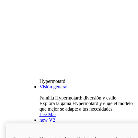
Hypermotard
Visión general
Familia Hypermotard: diversión y estilo
Explora la gama Hypermotard y elige el modelo
que mejor se adapte a tus necesidades.
Lee Mas
new
V2
Hypermotard V2
120,4 hp
Potencia