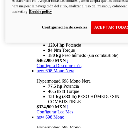
Al hacer clic en “Aceptar todas las cookies”, usted acepta que las cookies s
94 Nm
Torque
para mejorar la navegación del sitio, analizar el uso del mismo, y colaborar
180 kg
PESO HÚMEDO SIN
marketing.
Cookie policy
COMBUSTIBLE
$394,900 MXN
i
Configura
Descubre más
Configuración de cookies
ACEPTAR TODA
new
V2 SP
Hypermotard V2 SP
120,4 hp
Potencia
94 Nm
Torque
180 kg
Peso húmedo (sin combustible)
$462,900 MXN
i
Configura
Descubre más
new
698 Mono Nera
Hypermotard 698 Mono Nera
77.5 hp
Potencia
46.5 lb-ft
Torque
151 kg (333 lb)
PESO HÚMEDO SIN
COMBUSTIBLE
$324,900 MXN
i
Configurar
Lee Mas
new
698 Mono
Hypermotard 698 Mono