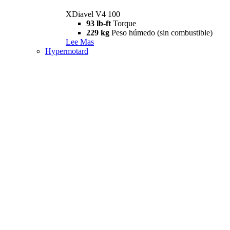
XDiavel V4 100
93 lb-ft
Torque
229 kg
Peso húmedo (sin combustible)
Lee Mas
Hypermotard