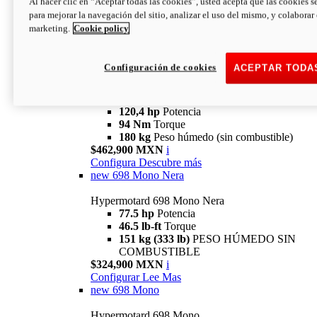
Al hacer clic en “Aceptar todas las cookies”, usted acepta que las cookies s
94 Nm
Torque
para mejorar la navegación del sitio, analizar el uso del mismo, y colaborar
180 kg
PESO HÚMEDO SIN
marketing.
Cookie policy
COMBUSTIBLE
$394,900 MXN
i
Configura
Descubre más
Configuración de cookies
ACEPTAR TODA
new
V2 SP
Hypermotard V2 SP
120,4 hp
Potencia
94 Nm
Torque
180 kg
Peso húmedo (sin combustible)
$462,900 MXN
i
Configura
Descubre más
new
698 Mono Nera
Hypermotard 698 Mono Nera
77.5 hp
Potencia
46.5 lb-ft
Torque
151 kg (333 lb)
PESO HÚMEDO SIN
COMBUSTIBLE
$324,900 MXN
i
Configurar
Lee Mas
new
698 Mono
Hypermotard 698 Mono