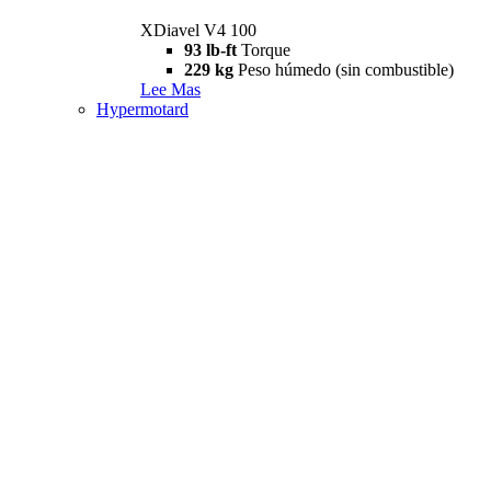
XDiavel V4 100
93 lb-ft
Torque
229 kg
Peso húmedo (sin combustible)
Lee Mas
Hypermotard