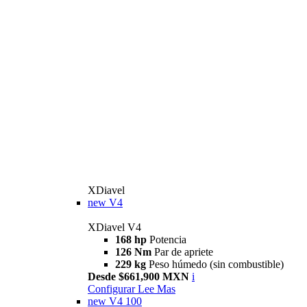
XDiavel
new
V4
XDiavel V4
168 hp
Potencia
126 Nm
Par de apriete
229 kg
Peso húmedo (sin combustible)
Desde $661,900 MXN
i
Configurar
Lee Mas
new
V4 100