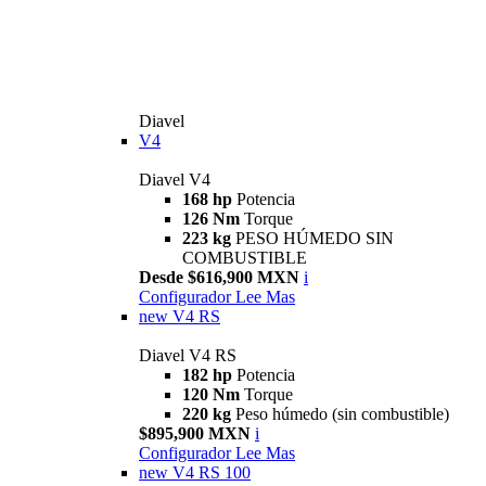
Diavel
V4
Diavel V4
168 hp
Potencia
126 Nm
Torque
223 kg
PESO HÚMEDO SIN
COMBUSTIBLE
Desde $616,900 MXN
i
Configurador
Lee Mas
new
V4 RS
Diavel V4 RS
182 hp
Potencia
120 Nm
Torque
220 kg
Peso húmedo (sin combustible)
$895,900 MXN
i
Configurador
Lee Mas
new
V4 RS 100