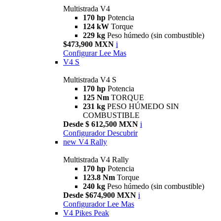
Multistrada V4
170 hp
Potencia
124 kW
Torque
229 kg
Peso húmedo (sin combustible)
$473,900 MXN
i
Configurar
Lee Mas
V4 S
Multistrada V4 S
170 hp
Potencia
125 Nm
TORQUE
231 kg
PESO HÚMEDO SIN
COMBUSTIBLE
Desde $ 612,500 MXN
i
Configurador
Descubrir
new
V4 Rally
Multistrada V4 Rally
170 hp
Potencia
123.8 Nm
Torque
240 kg
Peso húmedo (sin combustible)
Desde $674,900 MXN
i
Configurador
Lee Mas
V4 Pikes Peak