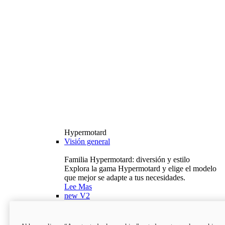
Hypermotard
Visión general
Familia Hypermotard: diversión y estilo
Explora la gama Hypermotard y elige el modelo
que mejor se adapte a tus necesidades.
Lee Mas
new
V2
Hypermotard V2
120,4 hp
Potencia