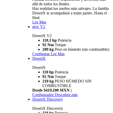
allá de todos los límites.
Haz realidad tus sueños más salvajes. La familia
DesertX te acompañará a todas partes. Hasta el
final.
Lee Mas
new
V2
DesertX V2
110.3 hp
Potencia
92 Nm
Torque
209 kg
Peso en húmedo (sin combustible)
Configurar
Lee Mas
DesertX
DesertX
110 hp
Potencia
92 Nm
Torque
210 kg
PESO HÚMEDO SIN
COMBUSTIBLE
Desde $419,100 MXN
i
Configurador
Descubrir más
DesertX Discovery
DesertX Discovery
110 hp
Potencia