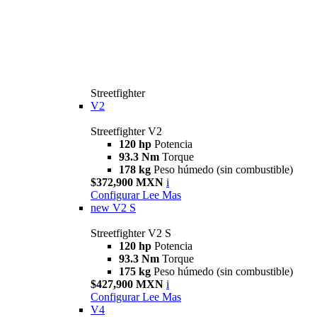
Streetfighter
V2
Streetfighter V2
120 hp
Potencia
93.3 Nm
Torque
178 kg
Peso húmedo (sin combustible)
$372,900 MXN
i
Configurar
Lee Mas
new
V2 S
Streetfighter V2 S
120 hp
Potencia
93.3 Nm
Torque
175 kg
Peso húmedo (sin combustible)
$427,900 MXN
i
Configurar
Lee Mas
V4