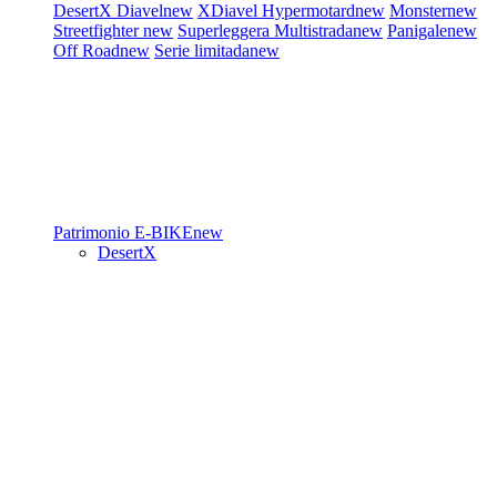
DesertX
Diavel
new
XDiavel
Hypermotard
new
Monster
new
Streetfighter
new
Superleggera
Multistrada
new
Panigale
new
Off Road
new
Serie limitada
new
Patrimonio
E-BIKE
new
DesertX