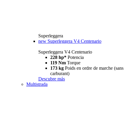
Superleggera
new
Superleggera V4 Centenario
Superleggera V4 Centenario
228 hp*
Potencia
119 Nm
Torque
173 kg
Poids en ordre de marche (sans
carburant)
Descubre más
Multistrada