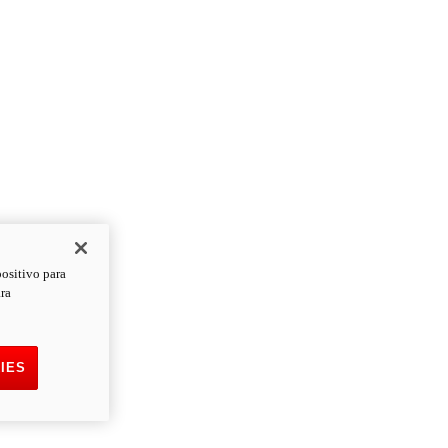
positivo para
ara
IES