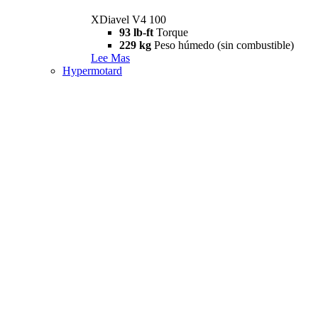
XDiavel V4 100
93 lb-ft
Torque
229 kg
Peso húmedo (sin combustible)
Lee Mas
Hypermotard