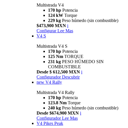
Multistrada V4
170 hp
Potencia
124 kW
Torque
229 kg
Peso húmedo (sin combustible)
$473,900 MXN
i
Configurar
Lee Mas
V4 S
Multistrada V4 S
170 hp
Potencia
125 Nm
TORQUE
231 kg
PESO HÚMEDO SIN
COMBUSTIBLE
Desde $ 612,500 MXN
i
Configurador
Descubrir
new
V4 Rally
Multistrada V4 Rally
170 hp
Potencia
123.8 Nm
Torque
240 kg
Peso húmedo (sin combustible)
Desde $674,900 MXN
i
Configurador
Lee Mas
V4 Pikes Peak