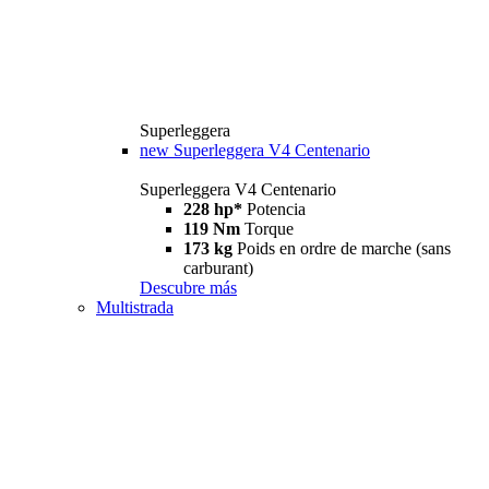
Superleggera
new
Superleggera V4 Centenario
Superleggera V4 Centenario
228 hp*
Potencia
119 Nm
Torque
173 kg
Poids en ordre de marche (sans
carburant)
Descubre más
Multistrada