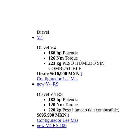
Diavel
V4
Diavel V4
168 hp
Potencia
126 Nm
Torque
223 kg
PESO HÚMEDO SIN
COMBUSTIBLE
Desde $616,900 MXN
i
Configurador
Lee Mas
new
V4 RS
Diavel V4 RS
182 hp
Potencia
120 Nm
Torque
220 kg
Peso húmedo (sin combustible)
$895,900 MXN
i
Configurador
Lee Mas
new
V4 RS 100