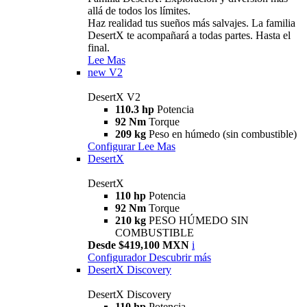
allá de todos los límites.
Haz realidad tus sueños más salvajes. La familia
DesertX te acompañará a todas partes. Hasta el
final.
Lee Mas
new
V2
DesertX V2
110.3 hp
Potencia
92 Nm
Torque
209 kg
Peso en húmedo (sin combustible)
Configurar
Lee Mas
DesertX
DesertX
110 hp
Potencia
92 Nm
Torque
210 kg
PESO HÚMEDO SIN
COMBUSTIBLE
Desde $419,100 MXN
i
Configurador
Descubrir más
DesertX Discovery
DesertX Discovery
110 hp
Potencia