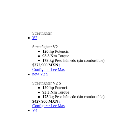
Streetfighter
V2
Streetfighter V2
120 hp
Potencia
93.3 Nm
Torque
178 kg
Peso húmedo (sin combustible)
$372,900 MXN
i
Configurar
Lee Mas
new
V2 S
Streetfighter V2 S
120 hp
Potencia
93.3 Nm
Torque
175 kg
Peso húmedo (sin combustible)
$427,900 MXN
i
Configurar
Lee Mas
V4