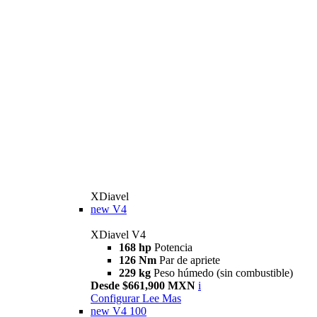
XDiavel
new
V4
XDiavel V4
168 hp
Potencia
126 Nm
Par de apriete
229 kg
Peso húmedo (sin combustible)
Desde $661,900 MXN
i
Configurar
Lee Mas
new
V4 100