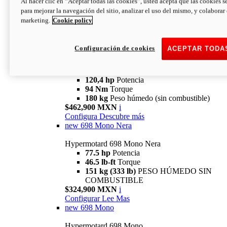
Al hacer clic en “Aceptar todas las cookies”, usted acepta que las cookies s
94 Nm
Torque
para mejorar la navegación del sitio, analizar el uso del mismo, y colaborar
180 kg
PESO HÚMEDO SIN
marketing.
Cookie policy
COMBUSTIBLE
$394,900 MXN
i
Configura
Descubre más
Configuración de cookies
ACEPTAR TODA
new
V2 SP
Hypermotard V2 SP
120,4 hp
Potencia
94 Nm
Torque
180 kg
Peso húmedo (sin combustible)
$462,900 MXN
i
Configura
Descubre más
new
698 Mono Nera
Hypermotard 698 Mono Nera
77.5 hp
Potencia
46.5 lb-ft
Torque
151 kg (333 lb)
PESO HÚMEDO SIN
COMBUSTIBLE
$324,900 MXN
i
Configurar
Lee Mas
new
698 Mono
Hypermotard 698 Mono