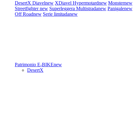
DesertX
Diavel
new
XDiavel
Hypermotard
new
Monster
new
Streetfighter
new
Superleggera
Multistrada
new
Panigale
new
Off Road
new
Serie limitada
new
Patrimonio
E-BIKE
new
DesertX