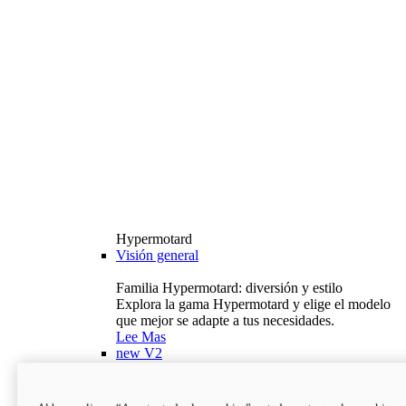
Hypermotard
Visión general
Familia Hypermotard: diversión y estilo
Explora la gama Hypermotard y elige el modelo
que mejor se adapte a tus necesidades.
Lee Mas
new
V2
Hypermotard V2
120,4 hp
Potencia