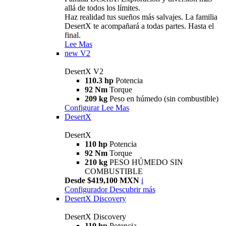
allá de todos los límites.
Haz realidad tus sueños más salvajes. La familia
DesertX te acompañará a todas partes. Hasta el
final.
Lee Mas
new
V2
DesertX V2
110.3 hp
Potencia
92 Nm
Torque
209 kg
Peso en húmedo (sin combustible)
Configurar
Lee Mas
DesertX
DesertX
110 hp
Potencia
92 Nm
Torque
210 kg
PESO HÚMEDO SIN
COMBUSTIBLE
Desde $419,100 MXN
i
Configurador
Descubrir más
DesertX Discovery
DesertX Discovery
110 hp
Potencia