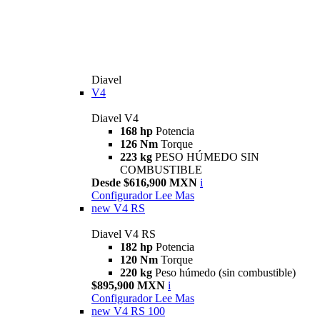
Diavel
V4
Diavel V4
168 hp
Potencia
126 Nm
Torque
223 kg
PESO HÚMEDO SIN
COMBUSTIBLE
Desde $616,900 MXN
i
Configurador
Lee Mas
new
V4 RS
Diavel V4 RS
182 hp
Potencia
120 Nm
Torque
220 kg
Peso húmedo (sin combustible)
$895,900 MXN
i
Configurador
Lee Mas
new
V4 RS 100