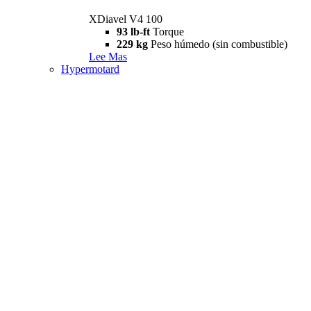
XDiavel V4 100
93 lb-ft
Torque
229 kg
Peso húmedo (sin combustible)
Lee Mas
Hypermotard