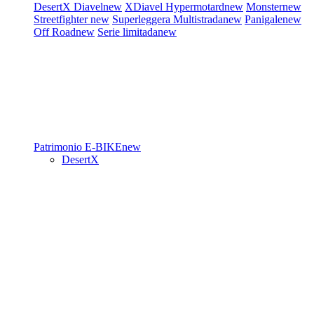
DesertX
Diavel
new
XDiavel
Hypermotard
new
Monster
new
Streetfighter
new
Superleggera
Multistrada
new
Panigale
new
Off Road
new
Serie limitada
new
Patrimonio
E-BIKE
new
DesertX