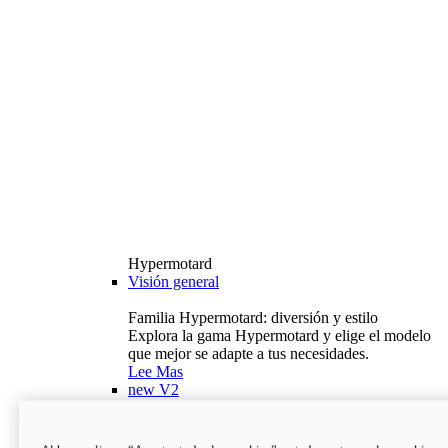
Hypermotard
Visión general
Familia Hypermotard: diversión y estilo
Explora la gama Hypermotard y elige el modelo
que mejor se adapte a tus necesidades.
Lee Mas
new
V2
Hypermotard V2
120,4 hp
Potencia