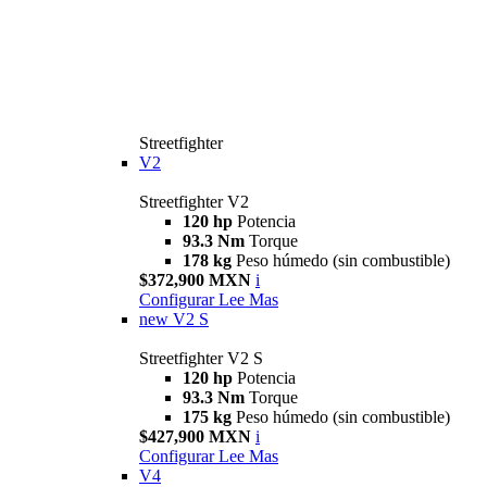
Streetfighter
V2
Streetfighter V2
120 hp
Potencia
93.3 Nm
Torque
178 kg
Peso húmedo (sin combustible)
$372,900 MXN
i
Configurar
Lee Mas
new
V2 S
Streetfighter V2 S
120 hp
Potencia
93.3 Nm
Torque
175 kg
Peso húmedo (sin combustible)
$427,900 MXN
i
Configurar
Lee Mas
V4