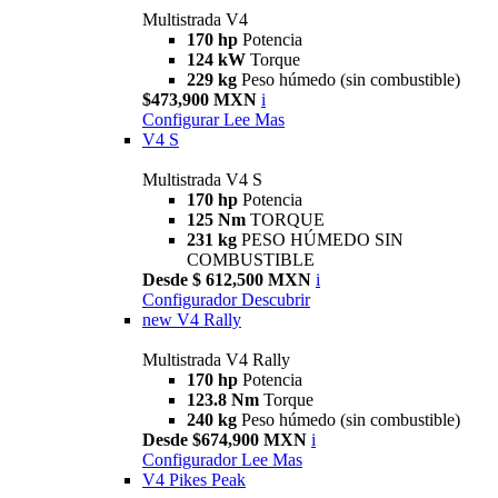
Multistrada V4
170 hp
Potencia
124 kW
Torque
229 kg
Peso húmedo (sin combustible)
$473,900 MXN
i
Configurar
Lee Mas
V4 S
Multistrada V4 S
170 hp
Potencia
125 Nm
TORQUE
231 kg
PESO HÚMEDO SIN
COMBUSTIBLE
Desde $ 612,500 MXN
i
Configurador
Descubrir
new
V4 Rally
Multistrada V4 Rally
170 hp
Potencia
123.8 Nm
Torque
240 kg
Peso húmedo (sin combustible)
Desde $674,900 MXN
i
Configurador
Lee Mas
V4 Pikes Peak