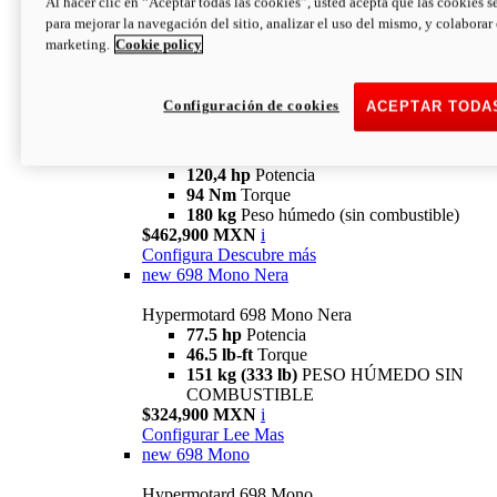
Al hacer clic en “Aceptar todas las cookies”, usted acepta que las cookies s
94 Nm
Torque
para mejorar la navegación del sitio, analizar el uso del mismo, y colaborar
180 kg
PESO HÚMEDO SIN
marketing.
Cookie policy
COMBUSTIBLE
$394,900 MXN
i
Configura
Descubre más
Configuración de cookies
ACEPTAR TODA
new
V2 SP
Hypermotard V2 SP
120,4 hp
Potencia
94 Nm
Torque
180 kg
Peso húmedo (sin combustible)
$462,900 MXN
i
Configura
Descubre más
new
698 Mono Nera
Hypermotard 698 Mono Nera
77.5 hp
Potencia
46.5 lb-ft
Torque
151 kg (333 lb)
PESO HÚMEDO SIN
COMBUSTIBLE
$324,900 MXN
i
Configurar
Lee Mas
new
698 Mono
Hypermotard 698 Mono