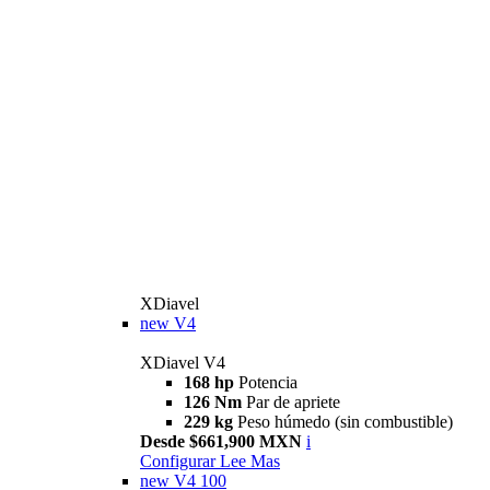
XDiavel
new
V4
XDiavel V4
168 hp
Potencia
126 Nm
Par de apriete
229 kg
Peso húmedo (sin combustible)
Desde $661,900 MXN
i
Configurar
Lee Mas
new
V4 100