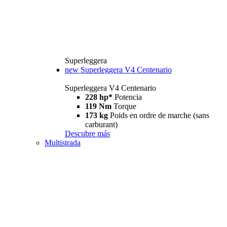
Superleggera
new
Superleggera V4 Centenario
Superleggera V4 Centenario
228 hp*
Potencia
119 Nm
Torque
173 kg
Poids en ordre de marche (sans
carburant)
Descubre más
Multistrada