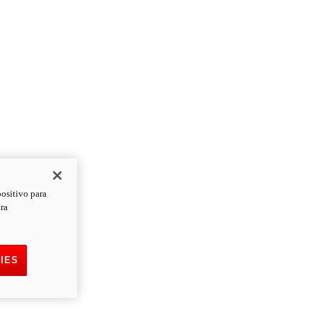
positivo para
ara
IES