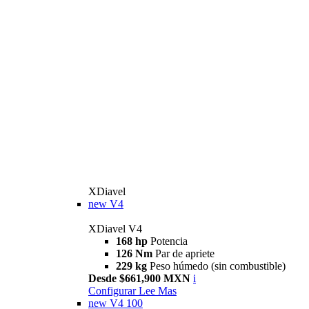
XDiavel
new
V4
XDiavel V4
168 hp
Potencia
126 Nm
Par de apriete
229 kg
Peso húmedo (sin combustible)
Desde $661,900 MXN
i
Configurar
Lee Mas
new
V4 100