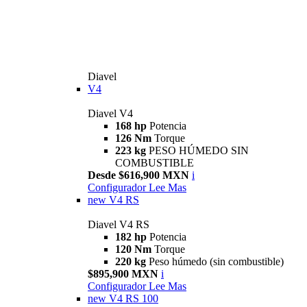
Diavel
V4
Diavel V4
168 hp
Potencia
126 Nm
Torque
223 kg
PESO HÚMEDO SIN
COMBUSTIBLE
Desde $616,900 MXN
i
Configurador
Lee Mas
new
V4 RS
Diavel V4 RS
182 hp
Potencia
120 Nm
Torque
220 kg
Peso húmedo (sin combustible)
$895,900 MXN
i
Configurador
Lee Mas
new
V4 RS 100