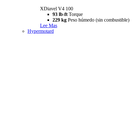
XDiavel V4 100
93 lb-ft
Torque
229 kg
Peso húmedo (sin combustible)
Lee Mas
Hypermotard