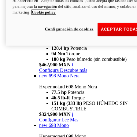
Al hacer clic en “Aceptar todas las cookies”, usted acepta que las cookies s
94 Nm
Torque
para mejorar la navegación del sitio, analizar el uso del mismo, y colaborar
180 kg
PESO HÚMEDO SIN
marketing.
Cookie policy
COMBUSTIBLE
$394,900 MXN
i
Configura
Descubre más
Configuración de cookies
ACEPTAR TODA
new
V2 SP
Hypermotard V2 SP
120,4 hp
Potencia
94 Nm
Torque
180 kg
Peso húmedo (sin combustible)
$462,900 MXN
i
Configura
Descubre más
new
698 Mono Nera
Hypermotard 698 Mono Nera
77.5 hp
Potencia
46.5 lb-ft
Torque
151 kg (333 lb)
PESO HÚMEDO SIN
COMBUSTIBLE
$324,900 MXN
i
Configurar
Lee Mas
new
698 Mono
Hypermotard 698 Mono