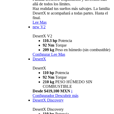
allá de todos los límites.
Haz realidad tus sueños más salvajes. La familia
DesertX te acompañará a todas partes. Hasta el
final.
Lee Mas
new
V2
DesertX V2
110.3 hp
Potencia
92 Nm
Torque
209 kg
Peso en húmedo (sin combustible)
Configurar
Lee Mas
DesertX
DesertX
110 hp
Potencia
92 Nm
Torque
210 kg
PESO HÚMEDO SIN
COMBUSTIBLE
Desde $419,100 MXN
i
Configurador
Descubrir más
DesertX Discovery
DesertX Discovery
110 hp
Potencia