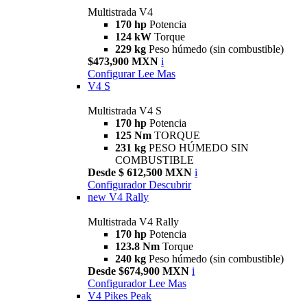
Multistrada V4
170 hp
Potencia
124 kW
Torque
229 kg
Peso húmedo (sin combustible)
$473,900 MXN
i
Configurar
Lee Mas
V4 S
Multistrada V4 S
170 hp
Potencia
125 Nm
TORQUE
231 kg
PESO HÚMEDO SIN
COMBUSTIBLE
Desde $ 612,500 MXN
i
Configurador
Descubrir
new
V4 Rally
Multistrada V4 Rally
170 hp
Potencia
123.8 Nm
Torque
240 kg
Peso húmedo (sin combustible)
Desde $674,900 MXN
i
Configurador
Lee Mas
V4 Pikes Peak