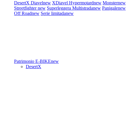
DesertX
Diavel
new
XDiavel
Hypermotard
new
Monster
new
Streetfighter
new
Superleggera
Multistrada
new
Panigale
new
Off Road
new
Serie limitada
new
Patrimonio
E-BIKE
new
DesertX