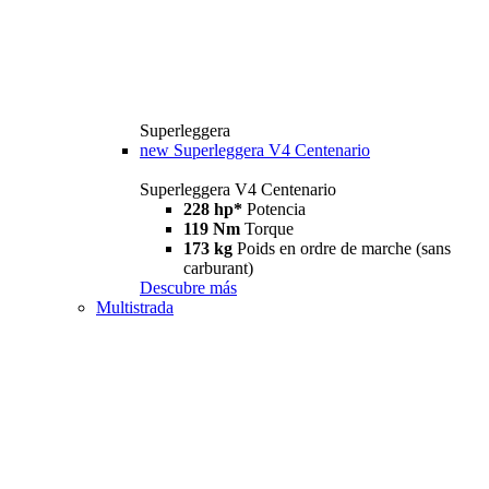
Superleggera
new
Superleggera V4 Centenario
Superleggera V4 Centenario
228 hp*
Potencia
119 Nm
Torque
173 kg
Poids en ordre de marche (sans
carburant)
Descubre más
Multistrada