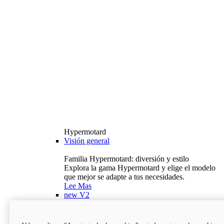
Hypermotard
Visión general
Familia Hypermotard: diversión y estilo
Explora la gama Hypermotard y elige el modelo
que mejor se adapte a tus necesidades.
Lee Mas
new
V2
Hypermotard V2
120,4 hp
Potencia