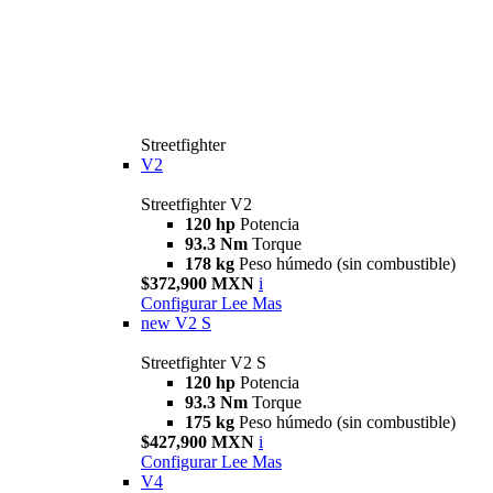
Streetfighter
V2
Streetfighter V2
120 hp
Potencia
93.3 Nm
Torque
178 kg
Peso húmedo (sin combustible)
$372,900 MXN
i
Configurar
Lee Mas
new
V2 S
Streetfighter V2 S
120 hp
Potencia
93.3 Nm
Torque
175 kg
Peso húmedo (sin combustible)
$427,900 MXN
i
Configurar
Lee Mas
V4