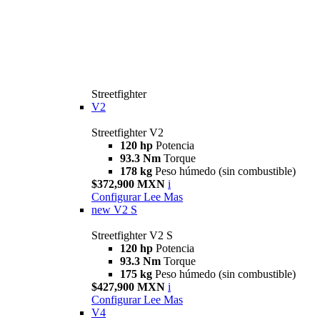
Streetfighter
V2
Streetfighter V2
120 hp
Potencia
93.3 Nm
Torque
178 kg
Peso húmedo (sin combustible)
$372,900 MXN
i
Configurar
Lee Mas
new
V2 S
Streetfighter V2 S
120 hp
Potencia
93.3 Nm
Torque
175 kg
Peso húmedo (sin combustible)
$427,900 MXN
i
Configurar
Lee Mas
V4