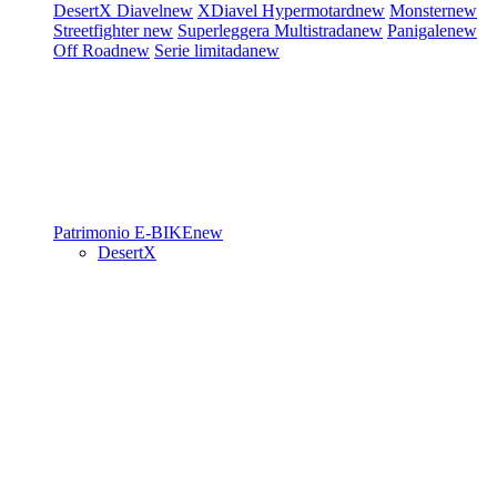
DesertX
Diavel
new
XDiavel
Hypermotard
new
Monster
new
Streetfighter
new
Superleggera
Multistrada
new
Panigale
new
Off Road
new
Serie limitada
new
Patrimonio
E-BIKE
new
DesertX