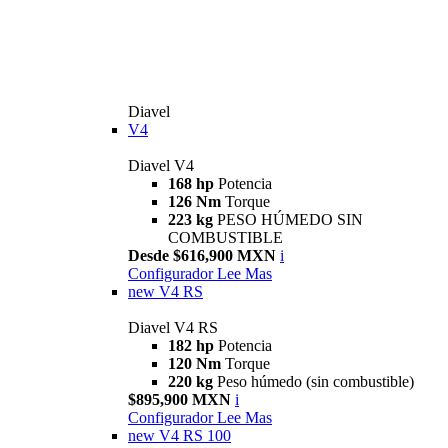
Diavel
V4
Diavel V4
168 hp
Potencia
126 Nm
Torque
223 kg
PESO HÚMEDO SIN
COMBUSTIBLE
Desde $616,900 MXN
i
Configurador
Lee Mas
new
V4 RS
Diavel V4 RS
182 hp
Potencia
120 Nm
Torque
220 kg
Peso húmedo (sin combustible)
$895,900 MXN
i
Configurador
Lee Mas
new
V4 RS 100