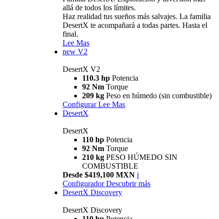
allá de todos los límites.
Haz realidad tus sueños más salvajes. La familia
DesertX te acompañará a todas partes. Hasta el
final.
Lee Mas
new
V2
DesertX V2
110.3 hp
Potencia
92 Nm
Torque
209 kg
Peso en húmedo (sin combustible)
Configurar
Lee Mas
DesertX
DesertX
110 hp
Potencia
92 Nm
Torque
210 kg
PESO HÚMEDO SIN
COMBUSTIBLE
Desde $419,100 MXN
i
Configurador
Descubrir más
DesertX Discovery
DesertX Discovery
110 hp
Potencia