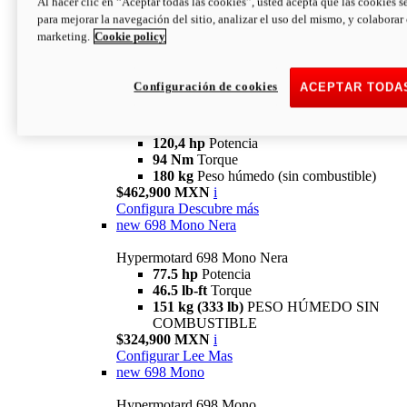
Al hacer clic en “Aceptar todas las cookies”, usted acepta que las cookies s
94 Nm
Torque
para mejorar la navegación del sitio, analizar el uso del mismo, y colaborar
180 kg
PESO HÚMEDO SIN
marketing.
Cookie policy
COMBUSTIBLE
$394,900 MXN
i
Configura
Descubre más
Configuración de cookies
ACEPTAR TODA
new
V2 SP
Hypermotard V2 SP
120,4 hp
Potencia
94 Nm
Torque
180 kg
Peso húmedo (sin combustible)
$462,900 MXN
i
Configura
Descubre más
new
698 Mono Nera
Hypermotard 698 Mono Nera
77.5 hp
Potencia
46.5 lb-ft
Torque
151 kg (333 lb)
PESO HÚMEDO SIN
COMBUSTIBLE
$324,900 MXN
i
Configurar
Lee Mas
new
698 Mono
Hypermotard 698 Mono