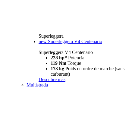
Superleggera
new
Superleggera V4 Centenario
Superleggera V4 Centenario
228 hp*
Potencia
119 Nm
Torque
173 kg
Poids en ordre de marche (sans
carburant)
Descubre más
Multistrada