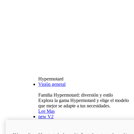
Hypermotard
Visión general
Familia Hypermotard: diversión y estilo
Explora la gama Hypermotard y elige el modelo
que mejor se adapte a tus necesidades.
Lee Mas
new
V2
Hypermotard V2
120,4 hp
Potencia