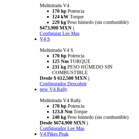
Multistrada V4
170 hp
Potencia
124 kW
Torque
229 kg
Peso húmedo (sin combustible)
$473,900 MXN
i
Configurar
Lee Mas
V4 S
Multistrada V4 S
170 hp
Potencia
125 Nm
TORQUE
231 kg
PESO HÚMEDO SIN
COMBUSTIBLE
Desde $ 612,500 MXN
i
Configurador
Descubrir
new
V4 Rally
Multistrada V4 Rally
170 hp
Potencia
123.8 Nm
Torque
240 kg
Peso húmedo (sin combustible)
Desde $674,900 MXN
i
Configurador
Lee Mas
V4 Pikes Peak