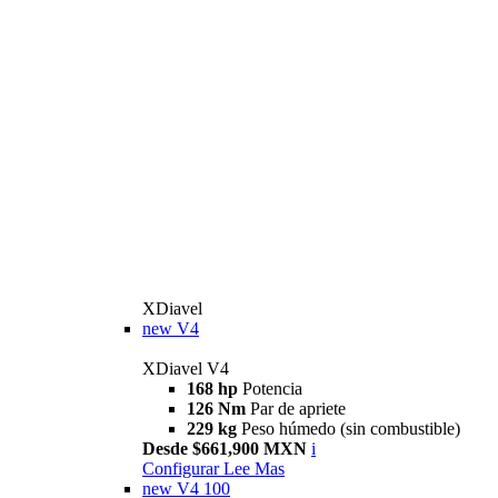
XDiavel
new
V4
XDiavel V4
168 hp
Potencia
126 Nm
Par de apriete
229 kg
Peso húmedo (sin combustible)
Desde $661,900 MXN
i
Configurar
Lee Mas
new
V4 100