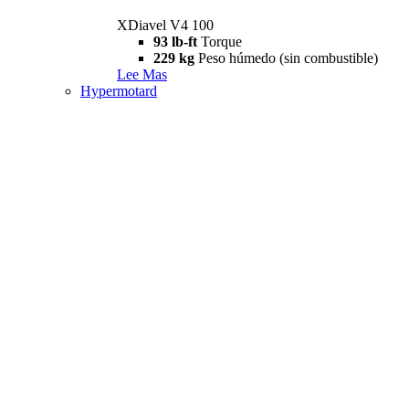
XDiavel V4 100
93 lb-ft
Torque
229 kg
Peso húmedo (sin combustible)
Lee Mas
Hypermotard