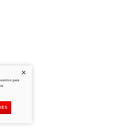
positivo para
ara
IES