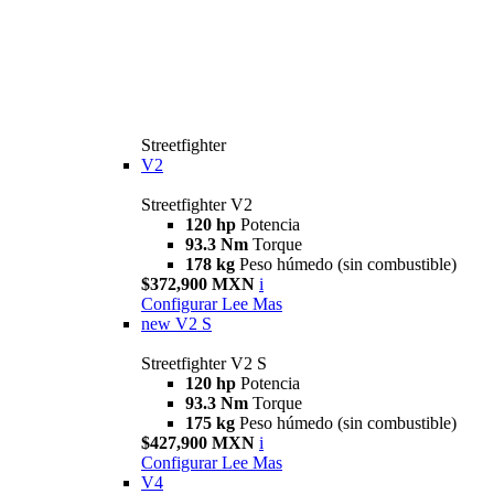
Streetfighter
V2
Streetfighter V2
120 hp
Potencia
93.3 Nm
Torque
178 kg
Peso húmedo (sin combustible)
$372,900 MXN
i
Configurar
Lee Mas
new
V2 S
Streetfighter V2 S
120 hp
Potencia
93.3 Nm
Torque
175 kg
Peso húmedo (sin combustible)
$427,900 MXN
i
Configurar
Lee Mas
V4