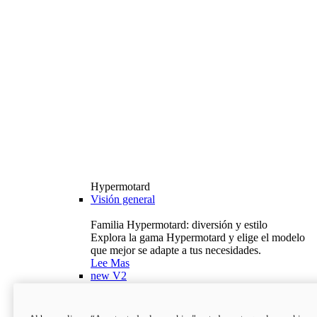
Hypermotard
Visión general
Familia Hypermotard: diversión y estilo
Explora la gama Hypermotard y elige el modelo
que mejor se adapte a tus necesidades.
Lee Mas
new
V2
Hypermotard V2
120,4 hp
Potencia