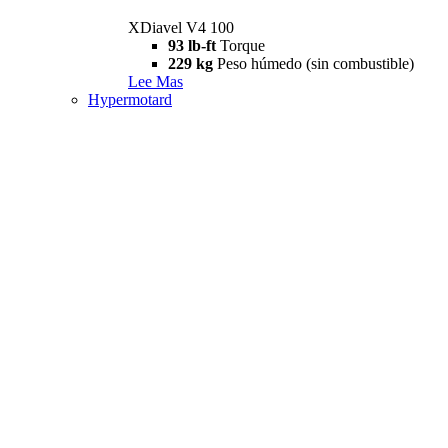
XDiavel V4 100
93 lb-ft
Torque
229 kg
Peso húmedo (sin combustible)
Lee Mas
Hypermotard