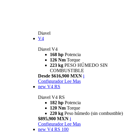
Diavel
V4
Diavel V4
168 hp
Potencia
126 Nm
Torque
223 kg
PESO HÚMEDO SIN
COMBUSTIBLE
Desde $616,900 MXN
i
Configurador
Lee Mas
new
V4 RS
Diavel V4 RS
182 hp
Potencia
120 Nm
Torque
220 kg
Peso húmedo (sin combustible)
$895,900 MXN
i
Configurador
Lee Mas
new
V4 RS 100