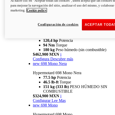
Al hacer clic en “Aceptar todas las cookies”, usted acepta que las cookies s
94 Nm
Torque
para mejorar la navegación del sitio, analizar el uso del mismo, y colaborar
180 kg
PESO HÚMEDO SIN
marketing.
Cookie policy
COMBUSTIBLE
$394,900 MXN
i
Configura
Descubre más
Configuración de cookies
ACEPTAR TODA
new
V2 SP
Hypermotard V2 SP
120,4 hp
Potencia
94 Nm
Torque
180 kg
Peso húmedo (sin combustible)
$462,900 MXN
i
Configura
Descubre más
new
698 Mono Nera
Hypermotard 698 Mono Nera
77.5 hp
Potencia
46.5 lb-ft
Torque
151 kg (333 lb)
PESO HÚMEDO SIN
COMBUSTIBLE
$324,900 MXN
i
Configurar
Lee Mas
new
698 Mono
Hypermotard 698 Mono