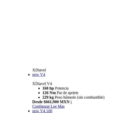
XDiavel
new
V4
XDiavel V4
168 hp
Potencia
126 Nm
Par de apriete
229 kg
Peso húmedo (sin combustible)
Desde $661,900 MXN
i
Configurar
Lee Mas
new
V4 100