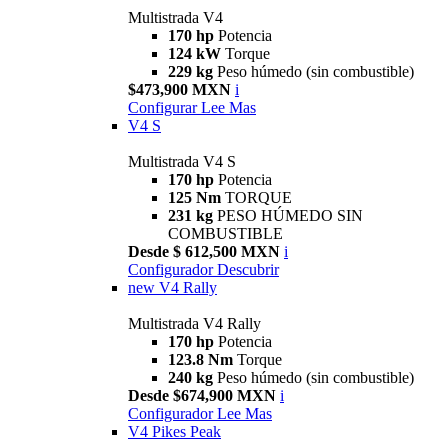
Multistrada V4
170 hp
Potencia
124 kW
Torque
229 kg
Peso húmedo (sin combustible)
$473,900 MXN
i
Configurar
Lee Mas
V4 S
Multistrada V4 S
170 hp
Potencia
125 Nm
TORQUE
231 kg
PESO HÚMEDO SIN
COMBUSTIBLE
Desde $ 612,500 MXN
i
Configurador
Descubrir
new
V4 Rally
Multistrada V4 Rally
170 hp
Potencia
123.8 Nm
Torque
240 kg
Peso húmedo (sin combustible)
Desde $674,900 MXN
i
Configurador
Lee Mas
V4 Pikes Peak