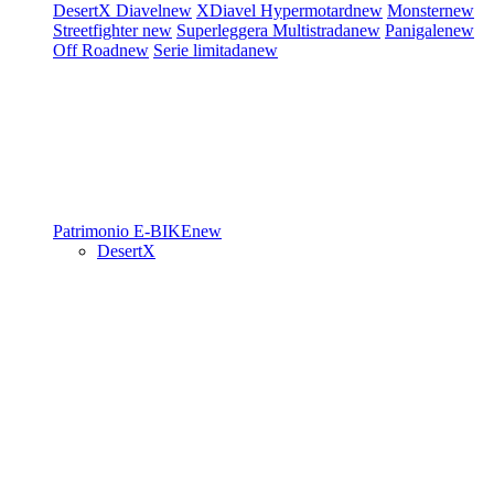
DesertX
Diavel
new
XDiavel
Hypermotard
new
Monster
new
Streetfighter
new
Superleggera
Multistrada
new
Panigale
new
Off Road
new
Serie limitada
new
Patrimonio
E-BIKE
new
DesertX