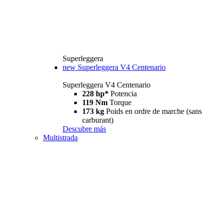
Superleggera
new
Superleggera V4 Centenario
Superleggera V4 Centenario
228 hp*
Potencia
119 Nm
Torque
173 kg
Poids en ordre de marche (sans
carburant)
Descubre más
Multistrada