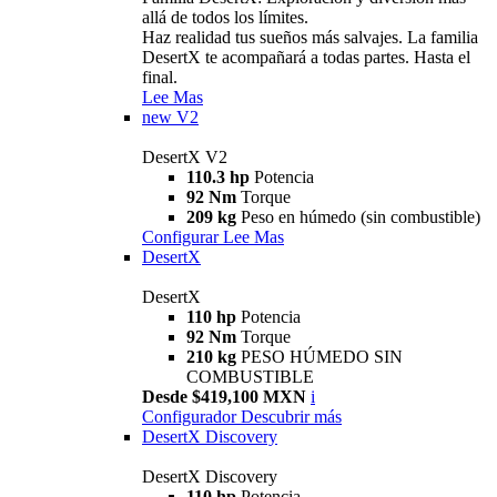
allá de todos los límites.
Haz realidad tus sueños más salvajes. La familia
DesertX te acompañará a todas partes. Hasta el
final.
Lee Mas
new
V2
DesertX V2
110.3 hp
Potencia
92 Nm
Torque
209 kg
Peso en húmedo (sin combustible)
Configurar
Lee Mas
DesertX
DesertX
110 hp
Potencia
92 Nm
Torque
210 kg
PESO HÚMEDO SIN
COMBUSTIBLE
Desde $419,100 MXN
i
Configurador
Descubrir más
DesertX Discovery
DesertX Discovery
110 hp
Potencia