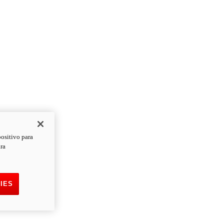
positivo para
ara
IES