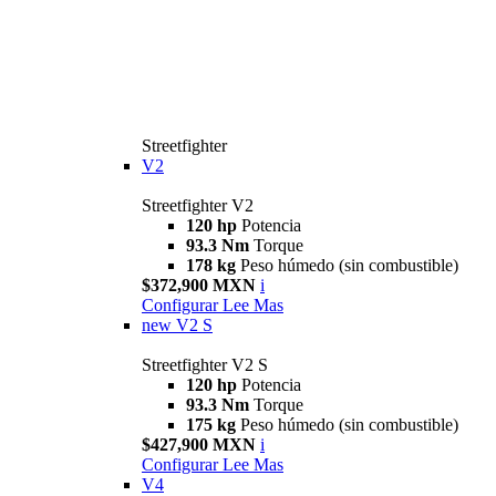
Streetfighter
V2
Streetfighter V2
120 hp
Potencia
93.3 Nm
Torque
178 kg
Peso húmedo (sin combustible)
$372,900 MXN
i
Configurar
Lee Mas
new
V2 S
Streetfighter V2 S
120 hp
Potencia
93.3 Nm
Torque
175 kg
Peso húmedo (sin combustible)
$427,900 MXN
i
Configurar
Lee Mas
V4