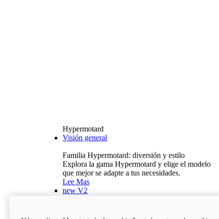
Hypermotard
Visión general
Familia Hypermotard: diversión y estilo
Explora la gama Hypermotard y elige el modelo
que mejor se adapte a tus necesidades.
Lee Mas
new
V2
Hypermotard V2
120,4 hp
Potencia