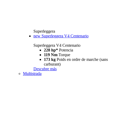
Superleggera
new
Superleggera V4 Centenario
Superleggera V4 Centenario
228 hp*
Potencia
119 Nm
Torque
173 kg
Poids en ordre de marche (sans
carburant)
Descubre más
Multistrada