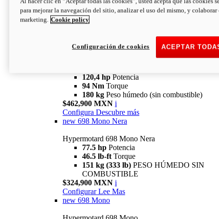
Al hacer clic en “Aceptar todas las cookies”, usted acepta que las cookies s
94 Nm
Torque
para mejorar la navegación del sitio, analizar el uso del mismo, y colaborar
180 kg
PESO HÚMEDO SIN
marketing.
Cookie policy
COMBUSTIBLE
$394,900 MXN
i
Configura
Descubre más
Configuración de cookies
ACEPTAR TODA
new
V2 SP
Hypermotard V2 SP
120,4 hp
Potencia
94 Nm
Torque
180 kg
Peso húmedo (sin combustible)
$462,900 MXN
i
Configura
Descubre más
new
698 Mono Nera
Hypermotard 698 Mono Nera
77.5 hp
Potencia
46.5 lb-ft
Torque
151 kg (333 lb)
PESO HÚMEDO SIN
COMBUSTIBLE
$324,900 MXN
i
Configurar
Lee Mas
new
698 Mono
Hypermotard 698 Mono