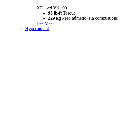
XDiavel V4 100
93 lb-ft
Torque
229 kg
Peso húmedo (sin combustible)
Lee Mas
Hypermotard