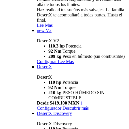
allá de todos los límites.
Haz realidad tus sueños más salvajes. La familia
DesertX te acompañará a todas partes. Hasta el
final.
Lee Mas
new
V2
DesertX V2
110.3 hp
Potencia
92 Nm
Torque
209 kg
Peso en húmedo (sin combustible)
Configurar
Lee Mas
DesertX
DesertX
110 hp
Potencia
92 Nm
Torque
210 kg
PESO HÚMEDO SIN
COMBUSTIBLE
Desde $419,100 MXN
i
Configurador
Descubrir más
DesertX Discovery
DesertX Discovery
110 hp
Potencia