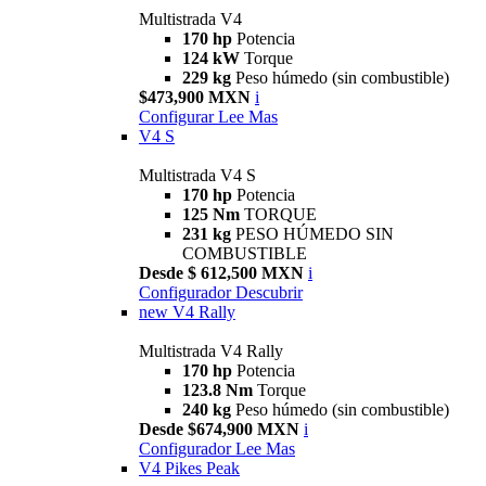
Multistrada V4
170 hp
Potencia
124 kW
Torque
229 kg
Peso húmedo (sin combustible)
$473,900 MXN
i
Configurar
Lee Mas
V4 S
Multistrada V4 S
170 hp
Potencia
125 Nm
TORQUE
231 kg
PESO HÚMEDO SIN
COMBUSTIBLE
Desde $ 612,500 MXN
i
Configurador
Descubrir
new
V4 Rally
Multistrada V4 Rally
170 hp
Potencia
123.8 Nm
Torque
240 kg
Peso húmedo (sin combustible)
Desde $674,900 MXN
i
Configurador
Lee Mas
V4 Pikes Peak