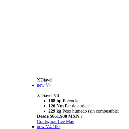
XDiavel
new
V4
XDiavel V4
168 hp
Potencia
126 Nm
Par de apriete
229 kg
Peso húmedo (sin combustible)
Desde $661,900 MXN
i
Configurar
Lee Mas
new
V4 100