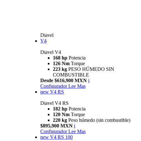
Diavel
V4
Diavel V4
168 hp
Potencia
126 Nm
Torque
223 kg
PESO HÚMEDO SIN
COMBUSTIBLE
Desde $616,900 MXN
i
Configurador
Lee Mas
new
V4 RS
Diavel V4 RS
182 hp
Potencia
120 Nm
Torque
220 kg
Peso húmedo (sin combustible)
$895,900 MXN
i
Configurador
Lee Mas
new
V4 RS 100