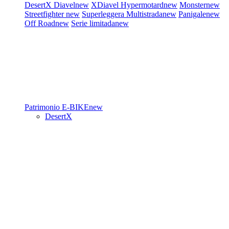
DesertX
Diavel
new
XDiavel
Hypermotard
new
Monster
new
Streetfighter
new
Superleggera
Multistrada
new
Panigale
new
Off Road
new
Serie limitada
new
Patrimonio
E-BIKE
new
DesertX