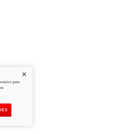
positivo para
ara
IES