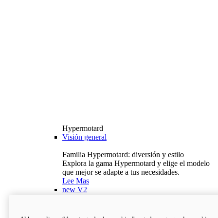
Hypermotard
Visión general
Familia Hypermotard: diversión y estilo
Explora la gama Hypermotard y elige el modelo
que mejor se adapte a tus necesidades.
Lee Mas
new
V2
Hypermotard V2
120,4 hp
Potencia