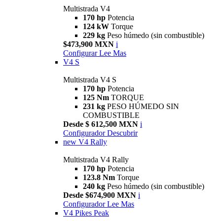
Multistrada V4
170 hp
Potencia
124 kW
Torque
229 kg
Peso húmedo (sin combustible)
$473,900 MXN
i
Configurar
Lee Mas
V4 S
Multistrada V4 S
170 hp
Potencia
125 Nm
TORQUE
231 kg
PESO HÚMEDO SIN
COMBUSTIBLE
Desde $ 612,500 MXN
i
Configurador
Descubrir
new
V4 Rally
Multistrada V4 Rally
170 hp
Potencia
123.8 Nm
Torque
240 kg
Peso húmedo (sin combustible)
Desde $674,900 MXN
i
Configurador
Lee Mas
V4 Pikes Peak