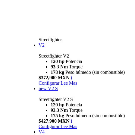
Streetfighter
V2
Streetfighter V2
120 hp
Potencia
93.3 Nm
Torque
178 kg
Peso húmedo (sin combustible)
$372,900 MXN
i
Configurar
Lee Mas
new
V2 S
Streetfighter V2 S
120 hp
Potencia
93.3 Nm
Torque
175 kg
Peso húmedo (sin combustible)
$427,900 MXN
i
Configurar
Lee Mas
V4