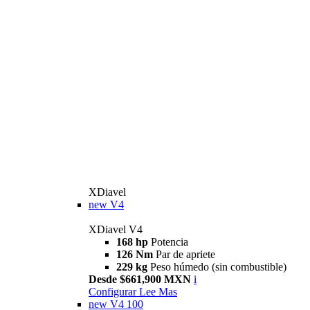
XDiavel
new
V4
XDiavel V4
168 hp
Potencia
126 Nm
Par de apriete
229 kg
Peso húmedo (sin combustible)
Desde $661,900 MXN
i
Configurar
Lee Mas
new
V4 100