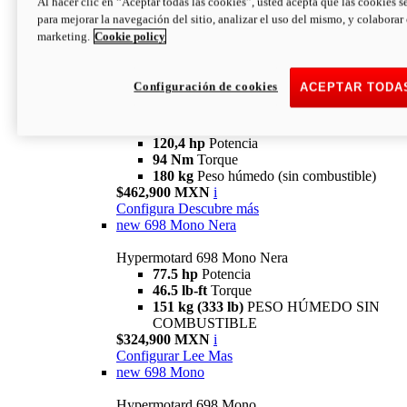
Al hacer clic en “Aceptar todas las cookies”, usted acepta que las cookies s
94 Nm
Torque
para mejorar la navegación del sitio, analizar el uso del mismo, y colaborar
180 kg
PESO HÚMEDO SIN
marketing.
Cookie policy
COMBUSTIBLE
$394,900 MXN
i
Configura
Descubre más
Configuración de cookies
ACEPTAR TODA
new
V2 SP
Hypermotard V2 SP
120,4 hp
Potencia
94 Nm
Torque
180 kg
Peso húmedo (sin combustible)
$462,900 MXN
i
Configura
Descubre más
new
698 Mono Nera
Hypermotard 698 Mono Nera
77.5 hp
Potencia
46.5 lb-ft
Torque
151 kg (333 lb)
PESO HÚMEDO SIN
COMBUSTIBLE
$324,900 MXN
i
Configurar
Lee Mas
new
698 Mono
Hypermotard 698 Mono