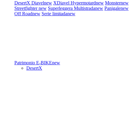
DesertX
Diavel
new
XDiavel
Hypermotard
new
Monster
new
Streetfighter
new
Superleggera
Multistrada
new
Panigale
new
Off Road
new
Serie limitada
new
Patrimonio
E-BIKE
new
DesertX