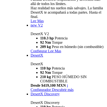
allá de todos los límites.
Haz realidad tus sueños más salvajes. La familia
DesertX te acompañará a todas partes. Hasta el
final.
Lee Mas
new
V2
DesertX V2
110.3 hp
Potencia
92 Nm
Torque
209 kg
Peso en húmedo (sin combustible)
Configurar
Lee Mas
DesertX
DesertX
110 hp
Potencia
92 Nm
Torque
210 kg
PESO HÚMEDO SIN
COMBUSTIBLE
Desde $419,100 MXN
i
Configurador
Descubrir más
DesertX Discovery
DesertX Discovery
110 hp
Potencia