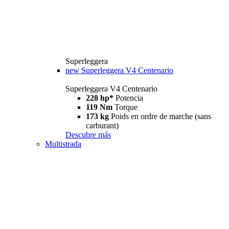
Superleggera
new
Superleggera V4 Centenario
Superleggera V4 Centenario
228 hp*
Potencia
119 Nm
Torque
173 kg
Poids en ordre de marche (sans
carburant)
Descubre más
Multistrada