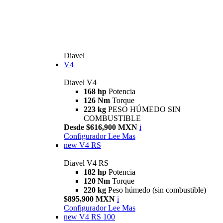
Diavel
V4
Diavel V4
168 hp
Potencia
126 Nm
Torque
223 kg
PESO HÚMEDO SIN
COMBUSTIBLE
Desde $616,900 MXN
i
Configurador
Lee Mas
new
V4 RS
Diavel V4 RS
182 hp
Potencia
120 Nm
Torque
220 kg
Peso húmedo (sin combustible)
$895,900 MXN
i
Configurador
Lee Mas
new
V4 RS 100