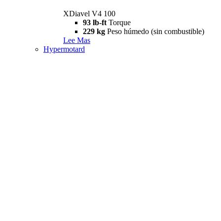
XDiavel V4 100
93 lb-ft
Torque
229 kg
Peso húmedo (sin combustible)
Lee Mas
Hypermotard