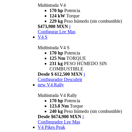
Multistrada V4
170 hp
Potencia
124 kW
Torque
229 kg
Peso húmedo (sin combustible)
$473,900 MXN
i
Configurar
Lee Mas
V4 S
Multistrada V4 S
170 hp
Potencia
125 Nm
TORQUE
231 kg
PESO HÚMEDO SIN
COMBUSTIBLE
Desde $ 612,500 MXN
i
Configurador
Descubrir
new
V4 Rally
Multistrada V4 Rally
170 hp
Potencia
123.8 Nm
Torque
240 kg
Peso húmedo (sin combustible)
Desde $674,900 MXN
i
Configurador
Lee Mas
V4 Pikes Peak