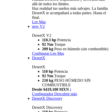
allá de todos los límites.
Haz realidad tus sueños más salvajes. La familia
DesertX te acompañará a todas partes. Hasta el
final.
Lee Mas
new
V2
DesertX V2
110.3 hp
Potencia
92 Nm
Torque
209 kg
Peso en húmedo (sin combustible)
Configurar
Lee Mas
DesertX
DesertX
110 hp
Potencia
92 Nm
Torque
210 kg
PESO HÚMEDO SIN
COMBUSTIBLE
Desde $419,100 MXN
i
Configurador
Descubrir más
DesertX Discovery
DesertX Discovery
110 hp
Potencia