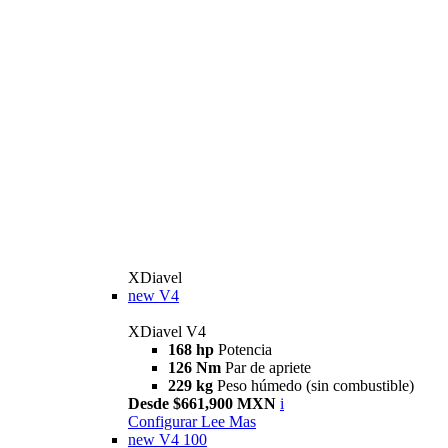
XDiavel
new
V4
XDiavel V4
168 hp
Potencia
126 Nm
Par de apriete
229 kg
Peso húmedo (sin combustible)
Desde $661,900 MXN
i
Configurar
Lee Mas
new
V4 100