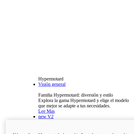
Hypermotard
Visión general
Familia Hypermotard: diversión y estilo
Explora la gama Hypermotard y elige el modelo
que mejor se adapte a tus necesidades.
Lee Mas
new
V2
Hypermotard V2
120,4 hp
Potencia