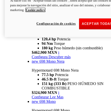
Al hacer clic en “Aceptar todas las cookies”, usted acepta que las cookies s
94 Nm
Torque
para mejorar la navegación del sitio, analizar el uso del mismo, y colaborar
180 kg
PESO HÚMEDO SIN
marketing.
Cookie policy
COMBUSTIBLE
$394,900 MXN
i
Configura
Descubre más
Configuración de cookies
ACEPTAR TODA
new
V2 SP
Hypermotard V2 SP
120,4 hp
Potencia
94 Nm
Torque
180 kg
Peso húmedo (sin combustible)
$462,900 MXN
i
Configura
Descubre más
new
698 Mono Nera
Hypermotard 698 Mono Nera
77.5 hp
Potencia
46.5 lb-ft
Torque
151 kg (333 lb)
PESO HÚMEDO SIN
COMBUSTIBLE
$324,900 MXN
i
Configurar
Lee Mas
new
698 Mono
Hypermotard 698 Mono