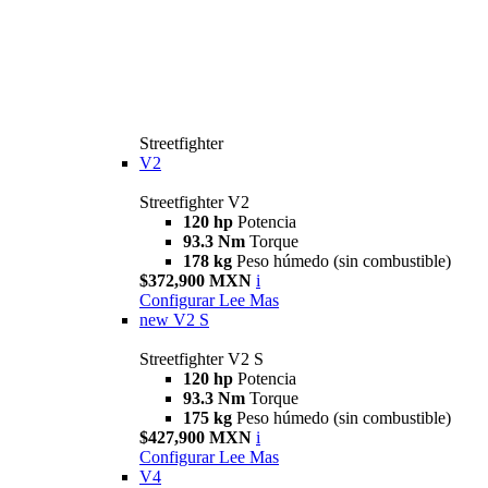
Streetfighter
V2
Streetfighter V2
120 hp
Potencia
93.3 Nm
Torque
178 kg
Peso húmedo (sin combustible)
$372,900 MXN
i
Configurar
Lee Mas
new
V2 S
Streetfighter V2 S
120 hp
Potencia
93.3 Nm
Torque
175 kg
Peso húmedo (sin combustible)
$427,900 MXN
i
Configurar
Lee Mas
V4