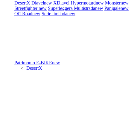
DesertX
Diavel
new
XDiavel
Hypermotard
new
Monster
new
Streetfighter
new
Superleggera
Multistrada
new
Panigale
new
Off Road
new
Serie limitada
new
Patrimonio
E-BIKE
new
DesertX