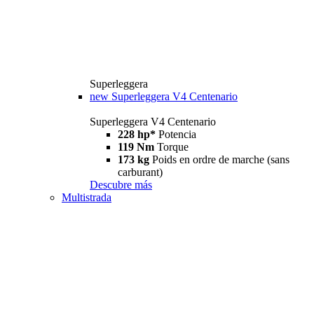
Superleggera
new
Superleggera V4 Centenario
Superleggera V4 Centenario
228 hp*
Potencia
119 Nm
Torque
173 kg
Poids en ordre de marche (sans
carburant)
Descubre más
Multistrada