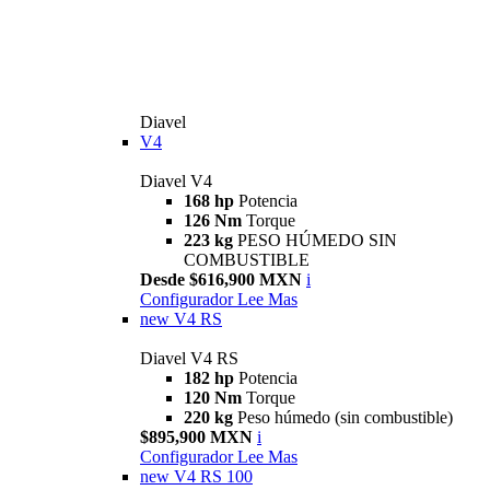
Diavel
V4
Diavel V4
168 hp
Potencia
126 Nm
Torque
223 kg
PESO HÚMEDO SIN
COMBUSTIBLE
Desde $616,900 MXN
i
Configurador
Lee Mas
new
V4 RS
Diavel V4 RS
182 hp
Potencia
120 Nm
Torque
220 kg
Peso húmedo (sin combustible)
$895,900 MXN
i
Configurador
Lee Mas
new
V4 RS 100