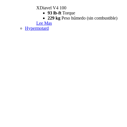
XDiavel V4 100
93 lb-ft
Torque
229 kg
Peso húmedo (sin combustible)
Lee Mas
Hypermotard