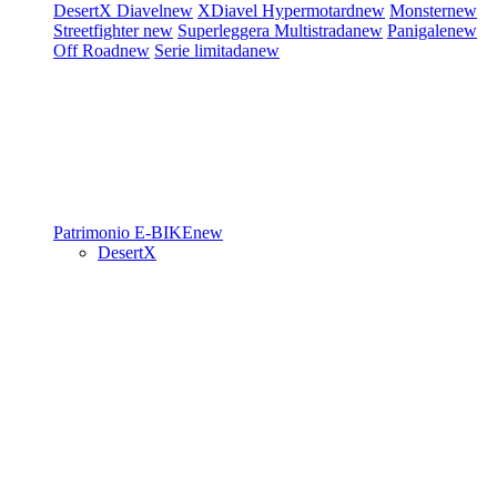
DesertX
Diavel
new
XDiavel
Hypermotard
new
Monster
new
Streetfighter
new
Superleggera
Multistrada
new
Panigale
new
Off Road
new
Serie limitada
new
Patrimonio
E-BIKE
new
DesertX