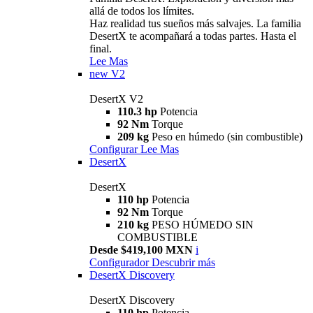
allá de todos los límites.
Haz realidad tus sueños más salvajes. La familia
DesertX te acompañará a todas partes. Hasta el
final.
Lee Mas
new
V2
DesertX V2
110.3 hp
Potencia
92 Nm
Torque
209 kg
Peso en húmedo (sin combustible)
Configurar
Lee Mas
DesertX
DesertX
110 hp
Potencia
92 Nm
Torque
210 kg
PESO HÚMEDO SIN
COMBUSTIBLE
Desde $419,100 MXN
i
Configurador
Descubrir más
DesertX Discovery
DesertX Discovery
110 hp
Potencia