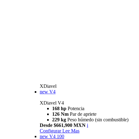
XDiavel
new
V4
XDiavel V4
168 hp
Potencia
126 Nm
Par de apriete
229 kg
Peso húmedo (sin combustible)
Desde $661,900 MXN
i
Configurar
Lee Mas
new
V4 100