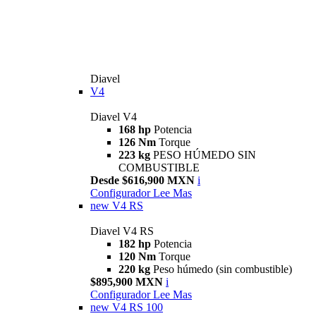
Diavel
V4
Diavel V4
168 hp
Potencia
126 Nm
Torque
223 kg
PESO HÚMEDO SIN
COMBUSTIBLE
Desde $616,900 MXN
i
Configurador
Lee Mas
new
V4 RS
Diavel V4 RS
182 hp
Potencia
120 Nm
Torque
220 kg
Peso húmedo (sin combustible)
$895,900 MXN
i
Configurador
Lee Mas
new
V4 RS 100