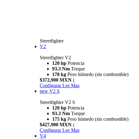
Streetfighter
V2
Streetfighter V2
120 hp
Potencia
93.3 Nm
Torque
178 kg
Peso húmedo (sin combustible)
$372,900 MXN
i
Configurar
Lee Mas
new
V2 S
Streetfighter V2 S
120 hp
Potencia
93.3 Nm
Torque
175 kg
Peso húmedo (sin combustible)
$427,900 MXN
i
Configurar
Lee Mas
V4