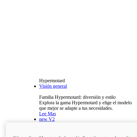
Hypermotard
Visión general
Familia Hypermotard: diversión y estilo
Explora la gama Hypermotard y elige el modelo
que mejor se adapte a tus necesidades.
Lee Mas
new
V2
Hypermotard V2
120,4 hp
Potencia