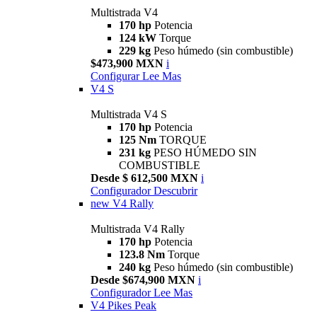
Multistrada V4
170 hp
Potencia
124 kW
Torque
229 kg
Peso húmedo (sin combustible)
$473,900 MXN
i
Configurar
Lee Mas
V4 S
Multistrada V4 S
170 hp
Potencia
125 Nm
TORQUE
231 kg
PESO HÚMEDO SIN
COMBUSTIBLE
Desde $ 612,500 MXN
i
Configurador
Descubrir
new
V4 Rally
Multistrada V4 Rally
170 hp
Potencia
123.8 Nm
Torque
240 kg
Peso húmedo (sin combustible)
Desde $674,900 MXN
i
Configurador
Lee Mas
V4 Pikes Peak