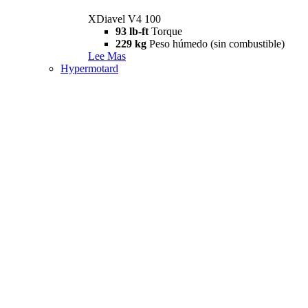
XDiavel V4 100
93 lb-ft
Torque
229 kg
Peso húmedo (sin combustible)
Lee Mas
Hypermotard