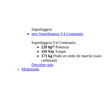
Superleggera
new
Superleggera V4 Centenario
Superleggera V4 Centenario
228 hp*
Potencia
119 Nm
Torque
173 kg
Poids en ordre de marche (sans
carburant)
Descubre más
Multistrada