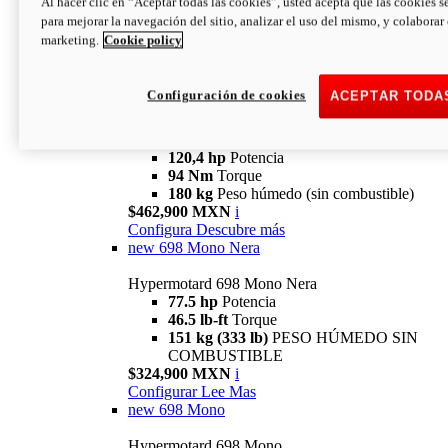
Al hacer clic en “Aceptar todas las cookies”, usted acepta que las cookies s
94 Nm
Torque
para mejorar la navegación del sitio, analizar el uso del mismo, y colaborar
180 kg
PESO HÚMEDO SIN
marketing.
Cookie policy
COMBUSTIBLE
$394,900 MXN
i
Configura
Descubre más
Configuración de cookies
ACEPTAR TODA
new
V2 SP
Hypermotard V2 SP
120,4 hp
Potencia
94 Nm
Torque
180 kg
Peso húmedo (sin combustible)
$462,900 MXN
i
Configura
Descubre más
new
698 Mono Nera
Hypermotard 698 Mono Nera
77.5 hp
Potencia
46.5 lb-ft
Torque
151 kg (333 lb)
PESO HÚMEDO SIN
COMBUSTIBLE
$324,900 MXN
i
Configurar
Lee Mas
new
698 Mono
Hypermotard 698 Mono