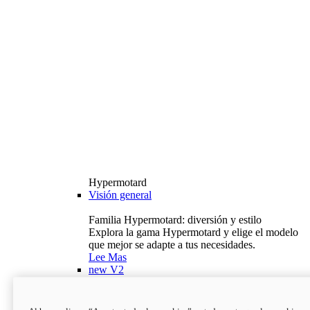
Hypermotard
Visión general
Familia Hypermotard: diversión y estilo
Explora la gama Hypermotard y elige el modelo
que mejor se adapte a tus necesidades.
Lee Mas
new
V2
Hypermotard V2
120,4 hp
Potencia