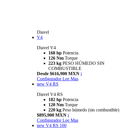
Diavel
V4
Diavel V4
168 hp
Potencia
126 Nm
Torque
223 kg
PESO HÚMEDO SIN
COMBUSTIBLE
Desde $616,900 MXN
i
Configurador
Lee Mas
new
V4 RS
Diavel V4 RS
182 hp
Potencia
120 Nm
Torque
220 kg
Peso húmedo (sin combustible)
$895,900 MXN
i
Configurador
Lee Mas
new
V4 RS 100