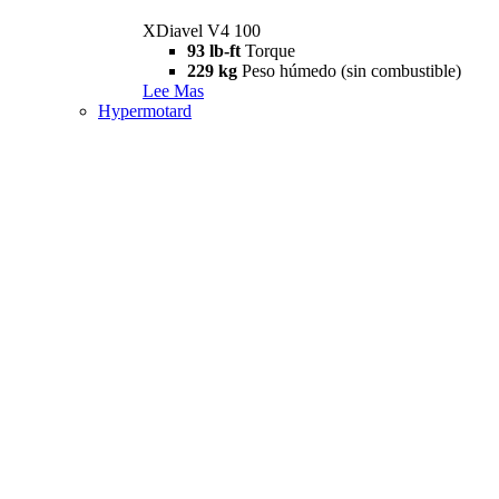
XDiavel V4 100
93 lb-ft
Torque
229 kg
Peso húmedo (sin combustible)
Lee Mas
Hypermotard