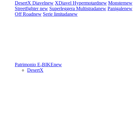
DesertX
Diavel
new
XDiavel
Hypermotard
new
Monster
new
Streetfighter
new
Superleggera
Multistrada
new
Panigale
new
Off Road
new
Serie limitada
new
Patrimonio
E-BIKE
new
DesertX