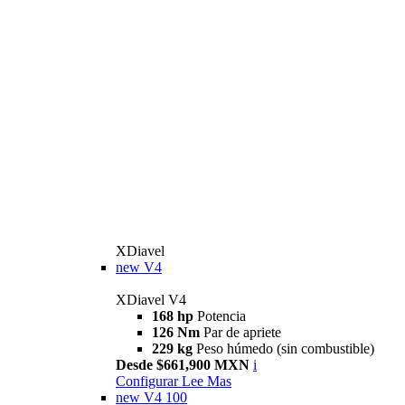
XDiavel
new
V4
XDiavel V4
168 hp
Potencia
126 Nm
Par de apriete
229 kg
Peso húmedo (sin combustible)
Desde $661,900 MXN
i
Configurar
Lee Mas
new
V4 100