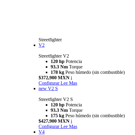
Streetfighter
V2
Streetfighter V2
120 hp
Potencia
93.3 Nm
Torque
178 kg
Peso húmedo (sin combustible)
$372,900 MXN
i
Configurar
Lee Mas
new
V2 S
Streetfighter V2 S
120 hp
Potencia
93.3 Nm
Torque
175 kg
Peso húmedo (sin combustible)
$427,900 MXN
i
Configurar
Lee Mas
V4