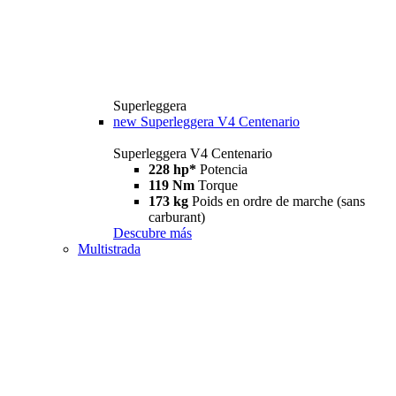
Superleggera
new
Superleggera V4 Centenario
Superleggera V4 Centenario
228 hp*
Potencia
119 Nm
Torque
173 kg
Poids en ordre de marche (sans
carburant)
Descubre más
Multistrada