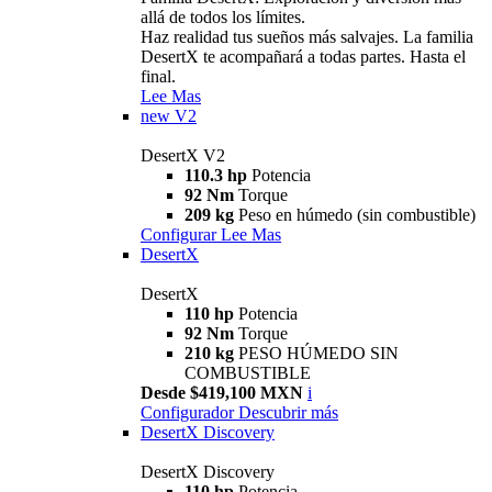
allá de todos los límites.
Haz realidad tus sueños más salvajes. La familia
DesertX te acompañará a todas partes. Hasta el
final.
Lee Mas
new
V2
DesertX V2
110.3 hp
Potencia
92 Nm
Torque
209 kg
Peso en húmedo (sin combustible)
Configurar
Lee Mas
DesertX
DesertX
110 hp
Potencia
92 Nm
Torque
210 kg
PESO HÚMEDO SIN
COMBUSTIBLE
Desde $419,100 MXN
i
Configurador
Descubrir más
DesertX Discovery
DesertX Discovery
110 hp
Potencia