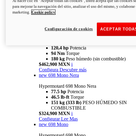
Al hacer clic en “Aceptar todas las cookies”, usted acepta que las cookies s
94 Nm
Torque
para mejorar la navegación del sitio, analizar el uso del mismo, y colaborar
180 kg
PESO HÚMEDO SIN
marketing.
Cookie policy
COMBUSTIBLE
$394,900 MXN
i
Configura
Descubre más
Configuración de cookies
ACEPTAR TODA
new
V2 SP
Hypermotard V2 SP
120,4 hp
Potencia
94 Nm
Torque
180 kg
Peso húmedo (sin combustible)
$462,900 MXN
i
Configura
Descubre más
new
698 Mono Nera
Hypermotard 698 Mono Nera
77.5 hp
Potencia
46.5 lb-ft
Torque
151 kg (333 lb)
PESO HÚMEDO SIN
COMBUSTIBLE
$324,900 MXN
i
Configurar
Lee Mas
new
698 Mono
Hypermotard 698 Mono