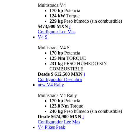
Multistrada V4
170 hp
Potencia
124 kW
Torque
229 kg
Peso húmedo (sin combustible)
$473,900 MXN
i
Configurar
Lee Mas
V4 S
Multistrada V4 S
170 hp
Potencia
125 Nm
TORQUE
231 kg
PESO HÚMEDO SIN
COMBUSTIBLE
Desde $ 612,500 MXN
i
Configurador
Descubrir
new
V4 Rally
Multistrada V4 Rally
170 hp
Potencia
123.8 Nm
Torque
240 kg
Peso húmedo (sin combustible)
Desde $674,900 MXN
i
Configurador
Lee Mas
V4 Pikes Peak