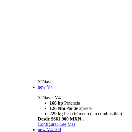
XDiavel
new
V4
XDiavel V4
168 hp
Potencia
126 Nm
Par de apriete
229 kg
Peso húmedo (sin combustible)
Desde $661,900 MXN
i
Configurar
Lee Mas
new
V4 100