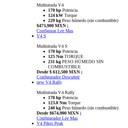
Multistrada V4
170 hp
Potencia
124 kW
Torque
229 kg
Peso húmedo (sin combustible)
$473,900 MXN
i
Configurar
Lee Mas
V4 S
Multistrada V4 S
170 hp
Potencia
125 Nm
TORQUE
231 kg
PESO HÚMEDO SIN
COMBUSTIBLE
Desde $ 612,500 MXN
i
Configurador
Descubrir
new
V4 Rally
Multistrada V4 Rally
170 hp
Potencia
123.8 Nm
Torque
240 kg
Peso húmedo (sin combustible)
Desde $674,900 MXN
i
Configurador
Lee Mas
V4 Pikes Peak