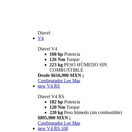
Diavel
V4
Diavel V4
168 hp
Potencia
126 Nm
Torque
223 kg
PESO HÚMEDO SIN
COMBUSTIBLE
Desde $616,900 MXN
i
Configurador
Lee Mas
new
V4 RS
Diavel V4 RS
182 hp
Potencia
120 Nm
Torque
220 kg
Peso húmedo (sin combustible)
$895,900 MXN
i
Configurador
Lee Mas
new
V4 RS 100