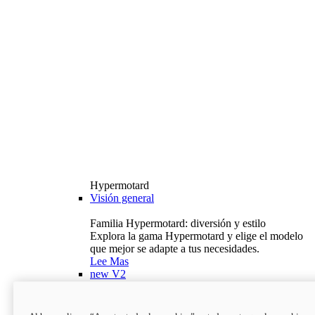
Hypermotard
Visión general
Familia Hypermotard: diversión y estilo
Explora la gama Hypermotard y elige el modelo
que mejor se adapte a tus necesidades.
Lee Mas
new
V2
Hypermotard V2
120,4 hp
Potencia