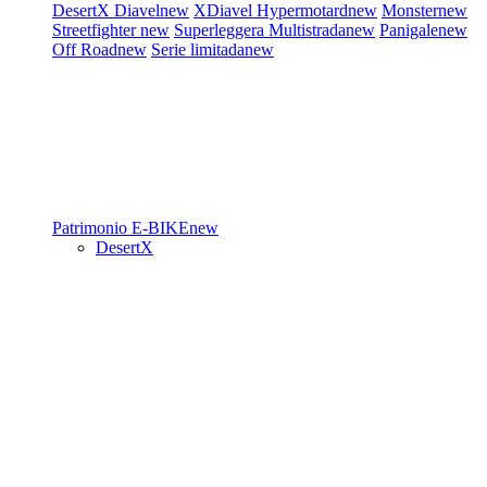
DesertX
Diavel
new
XDiavel
Hypermotard
new
Monster
new
Streetfighter
new
Superleggera
Multistrada
new
Panigale
new
Off Road
new
Serie limitada
new
Patrimonio
E-BIKE
new
DesertX