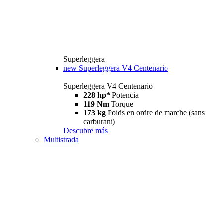
Superleggera
new
Superleggera V4 Centenario
Superleggera V4 Centenario
228 hp*
Potencia
119 Nm
Torque
173 kg
Poids en ordre de marche (sans
carburant)
Descubre más
Multistrada