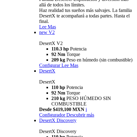
allá de todos los límites.
Haz realidad tus sueños más salvajes. La familia
DesertX te acompañará a todas partes. Hasta el
final.
Lee Mas
new
V2
DesertX V2
110.3 hp
Potencia
92 Nm
Torque
209 kg
Peso en húmedo (sin combustible)
Configurar
Lee Mas
DesertX
DesertX
110 hp
Potencia
92 Nm
Torque
210 kg
PESO HÚMEDO SIN
COMBUSTIBLE
Desde $419,100 MXN
i
Configurador
Descubrir más
DesertX Discovery
DesertX Discovery
110 hp
Potencia