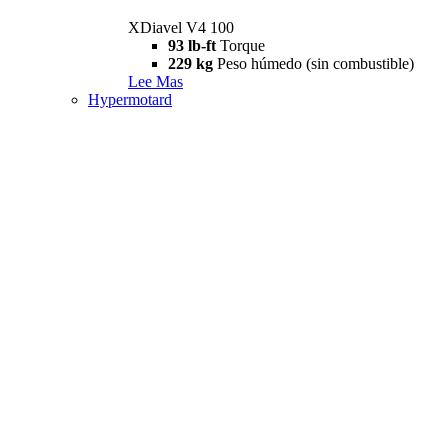
XDiavel V4 100
93 lb-ft
Torque
229 kg
Peso húmedo (sin combustible)
Lee Mas
Hypermotard