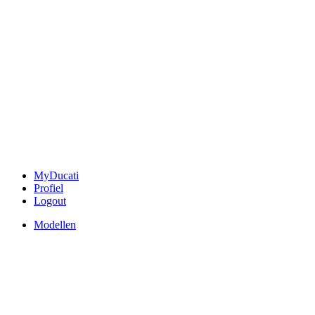
MyDucati
Profiel
Logout
Modellen