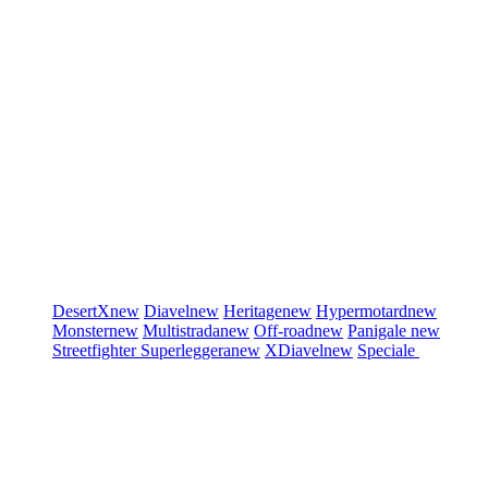
DesertX
new
Diavel
new
Heritage
new
Hypermotard
new
Monster
new
Multistrada
new
Off-road
new
Panigale
new
Streetfighter
Superleggera
new
XDiavel
new
Speciale