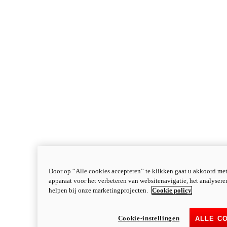
Door op “Alle cookies accepteren” te klikken gaat u akkoord me
apparaat voor het verbeteren van websitenavigatie, het analyser
helpen bij onze marketingprojecten.
Cookie policy
Cookie-instellingen
ALLE C